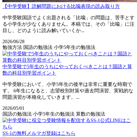
【中学受験】読解問題における比喩表現の読み取り方
中学受験国語でよく出題される「比喩」の問題は、苦手とす
る小学生が少なくありません。本稿では、その「比喩」に注
目し、どのように読み解いていくか...
2026/06/28
勉強方法
国語の勉強法
小学5年生の勉強法
中学受験で5年生のうちにやっておくべきことは？国語と算
数の科目別学習ポイント
中学受験において、小学5年生の後半は非常に重要な時期で
す。 6年生になると、志望校別対策や過去問演習、実戦的な
問題演習が本格化していきます。...
2026/05/01
国語の勉強法
小学5年生の勉強法
算数の勉強法
SS-1の無料メルマガ登録はこちら