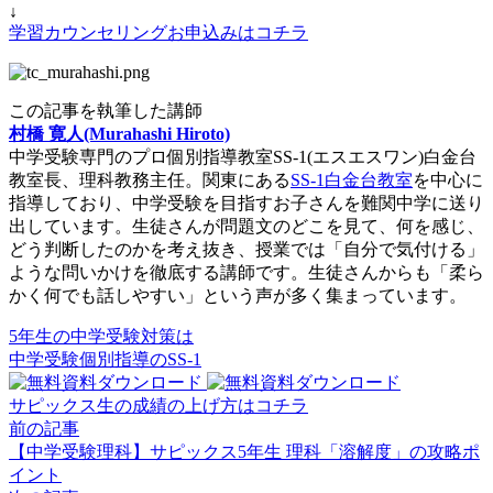
↓
学習カウンセリングお申込みはコチラ
この記事を執筆した講師
村橋 寛人(Murahashi Hiroto)
中学受験専門のプロ個別指導教室SS-1(エスエスワン)白金台
教室長、理科教務主任。関東にある
SS-1白金台教室
を中心に
指導しており、中学受験を目指すお子さんを難関中学に送り
出しています。生徒さんが問題文のどこを見て、何を感じ、
どう判断したのかを考え抜き、授業では「自分で気付ける」
ような問いかけを徹底する講師です。生徒さんからも「柔ら
かく何でも話しやすい」という声が多く集まっています。
5年生の中学受験対策は
中学受験個別指導のSS-1
サピックス生の成績の上げ方はコチラ
前の記事
【中学受験理科】サピックス5年生 理科「溶解度」の攻略ポ
イント