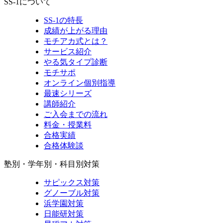
SS-1について
SS-1の特長
成績が上がる理由
モチアカ式とは？
サービス紹介
やる気タイプ診断
モチサポ
オンライン個別指導
最速シリーズ
講師紹介
ご入会までの流れ
料金・授業料
合格実績
合格体験談
塾別・学年別・科目別対策
サピックス対策
グノーブル対策
浜学園対策
日能研対策