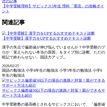
次の記事
【中学受験理科】サピックス5年生 理科「電流」の攻略ポイ
ント
関連記事
【中学受験】漢字力をUPするおすすめテキスト診断
漢字の失点で偏差値が伸び悩んでいませんか？中学受験のプ
ロが「覚えられない本当の原因」をタイプ別に診断。ただの
暗記で終わらせない、国語力アップ...
2026/02/25
国語の勉強法
小学4年生の勉強法
小学5年生の勉強法
小学6
年生の勉強法
サピックス偏差値50以下の場合の進路と対策！親ができるサ
ポート方法も紹介
中学受験塾の最高峰とされるサピックスにおいて、「偏差値