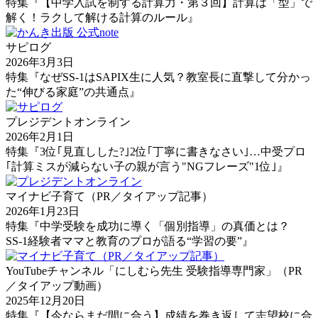
特集『【中学入試を制する計算力・第３回】計算は「型」で
解く！ラクして解ける計算のルール』
サピログ
2026年3月3日
特集『なぜSS-1はSAPIX生に人気？教室長に直撃して分かっ
た“伸びる家庭”の共通点』
プレジデントオンライン
2026年2月1日
特集『3位｢見直しした?｣2位｢丁寧に書きなさい｣…中受プロ
｢計算ミスが減らない子の親が言う"NGフレーズ"1位｣』
マイナビ子育て（PR／タイアップ記事）
2026年1月23日
特集『中学受験を成功に導く「個別指導」の真価とは？
SS-1経験者ママと教育のプロが語る“学習の要”』
YouTubeチャンネル「にしむら先生 受験指導専門家」（PR
／タイアップ動画）
2025年12月20日
特集『【今ならまだ間に合う】成績を巻き返して志望校に合