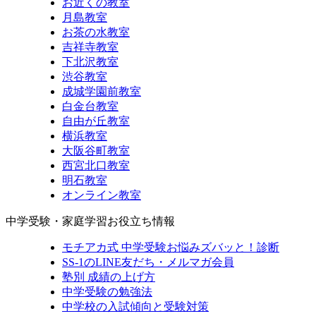
お近くの教室
月島教室
お茶の水教室
吉祥寺教室
下北沢教室
渋谷教室
成城学園前教室
白金台教室
自由が丘教室
横浜教室
大阪谷町教室
西宮北口教室
明石教室
オンライン教室
中学受験・家庭学習お役立ち情報
モチアカ式 中学受験お悩みズバッと！診断
SS-1のLINE友だち・メルマガ会員
塾別 成績の上げ方
中学受験の勉強法
中学校の入試傾向と受験対策