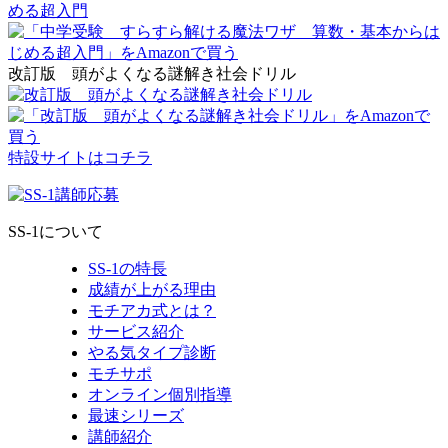
改訂版 頭がよくなる謎解き社会ドリル
特設サイトはコチラ
SS-1について
SS-1の特長
成績が上がる理由
モチアカ式とは？
サービス紹介
やる気タイプ診断
モチサポ
オンライン個別指導
最速シリーズ
講師紹介