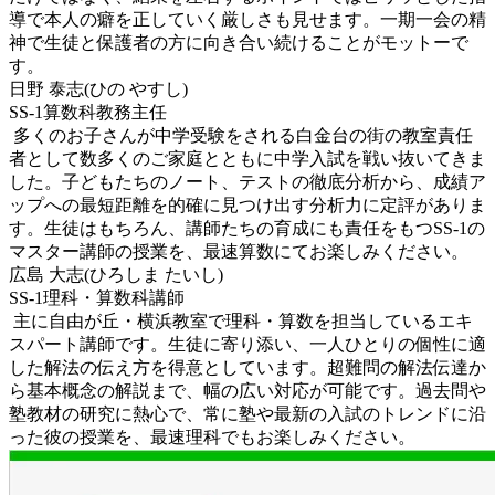
導で本人の癖を正していく厳しさも見せます。一期一会の精
神で生徒と保護者の方に向き合い続けることがモットーで
す。
日野 泰志(ひの やすし)
SS-1算数科教務主任
多くのお子さんが中学受験をされる白金台の街の教室責任
者として数多くのご家庭とともに中学入試を戦い抜いてきま
した。子どもたちのノート、テストの徹底分析から、成績ア
ップへの最短距離を的確に見つけ出す分析力に定評がありま
す。生徒はもちろん、講師たちの育成にも責任をもつSS-1の
マスター講師の授業を、最速算数にてお楽しみください。
広島 大志(ひろしま たいし)
SS-1理科・算数科講師
主に自由が丘・横浜教室で理科・算数を担当しているエキ
スパート講師です。生徒に寄り添い、一人ひとりの個性に適
した解法の伝え方を得意としています。超難問の解法伝達か
ら基本概念の解説まで、幅の広い対応が可能です。過去問や
塾教材の研究に熱心で、常に塾や最新の入試のトレンドに沿
った彼の授業を、最速理科でもお楽しみください。