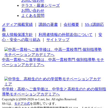
お問い合わせ
テラス・最速シリーズ
お問い合わせ
よくある質問
メディア掲載実績
｜
講師の著書
｜
会社概要
｜
SS-1講師応
募
個人情報保護方針
｜
利用者情報の外部送信について
｜
安
心・安全への取り組み
｜
サイトマップ
中高一貫校へご進学後は、中高一貫校専門 個別指導塾 モチ
ベーションアカデミアへ
中学校・高校へご進学後は、中学生と高校生のための個別指
導塾モチベーションアカデミアへ
Copyright (c)2000-2026 ss-1.net, Inc. All rights Reserved.
SS-1は、
モチアカ式
を活用しています。