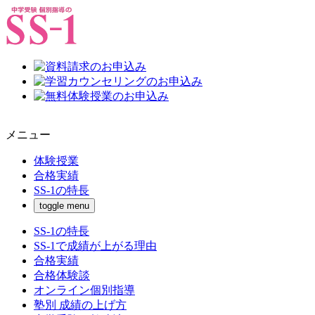
メニュー
体験授業
合格実績
SS-1の特長
toggle menu
SS-1の特長
SS-1で成績が上がる理由
合格実績
合格体験談
オンライン個別指導
塾別 成績の上げ方