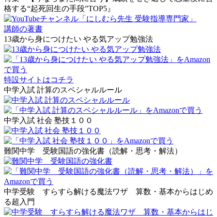
格する“起死回生の手段”TOP5』
講師の著書
13歳から身につけたい やる気アップ勉強法
特設サイトはコチラ
中学入試 計算のスペシャルルール
中学入試 社会 塾技１００
難関中学 受験国語の強化書（読解・思考・解法）
中学受験 すらすら解ける魔法ワザ 算数・基本からはじめ
る超入門