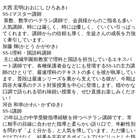
大西 宏明(おおにし ひろあき)
SS-1マスター講師
算数、数学のベテラン講師で、会員様からのご指名も多い
人気講師。時には厳しく、時には優しく、ぐいぐい引っぱっ
てくれます。講師からの信頼も厚く、生徒さんの成長を力強
く牽引しています。
加藤 輝(かとう かがやき)
SS-1理科・国語科講師
主に成城学園前教室で理科と国語を担当しているエキスパ
ート講師です。各種保護者会などにも登壇するSS-1の主力講
師のひとりで、最速理科のテキストの多くを彼が執筆してい
ます。普段は最速シリーズを裏から支えている彼が、今期は
四谷大塚系のテスト対策授業を中心に登壇します。穏やかな
口調で語られる切れ味鋭い授業を、ぜひ直接お楽しみくださ
い！
河合 和幸(かわい かずゆき)
SS-1講師
25年以上の中学受験指導経験を持つベテラン講師です。常
に相手の目線に合わせた指導と柔らかい語り口で、年齢性別
を問わず「よく分かる」と人気を博しています。ただ優しい
だけではなく、結果を左右するポイントではピリッとした指