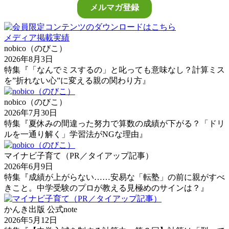
メディア掲載実績
nobico（のびこ）
2026年8月3日
特集『「なんでミスするの」と叱っても意味なし？計算ミス
を”折れない心”に変える親の関わり方』
nobico（のびこ）
2026年7月30日
特集『夏休みの間違った努力で算数の成績が下がる？「ドリ
ルを一通り解く」学習法がNGな理由』
マイナビ子育て（PR／タイアップ記事）
2026年6月9日
特集『成績が上がらない……安易な「転塾」の前に親がすべ
きこと。中学受験のプロが教える見極めのサインは？』
かんき出版 公式note
2026年5月12日