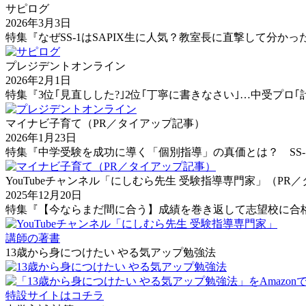
サピログ
2026年3月3日
特集『なぜSS-1はSAPIX生に人気？教室長に直撃して分かっ
プレジデントオンライン
2026年2月1日
特集『3位｢見直しした?｣2位｢丁寧に書きなさい｣…中受プロ｢
マイナビ子育て（PR／タイアップ記事）
2026年1月23日
特集『中学受験を成功に導く「個別指導」の真価とは？ SS-
YouTubeチャンネル「にしむら先生 受験指導専門家」（PR
2025年12月20日
特集『【今ならまだ間に合う】成績を巻き返して志望校に合格
講師の著書
13歳から身につけたい やる気アップ勉強法
特設サイトはコチラ