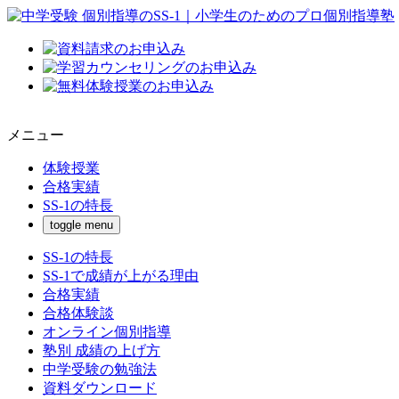
メニュー
体験授業
合格実績
SS-1の特長
toggle menu
SS-1の特長
SS-1で成績が上がる理由
合格実績
合格体験談
オンライン個別指導
塾別 成績の上げ方
中学受験の勉強法
資料ダウンロード