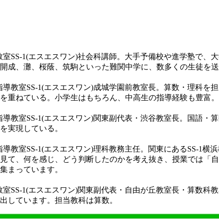
教室SS-1(エスエスワン)社会科講師。大手予備校や進学塾で
開成、灘、桜蔭、筑駒といった難関中学に、数多くの生徒を送
指導教室SS-1(エスエスワン)成城学園前教室長。算数・理科を
を重ねている。小学生はもちろん、中高生の指導経験も豊富。
指導教室SS-1(エスエスワン)関東副代表・渋谷教室長。国語・
を実現している。
指導教室SS-1(エスエスワン)理科教務主任。関東にあるSS-
見て、何を感じ、どう判断したのかを考え抜き、授業では「自
集まっています。
教室SS-1(エスエスワン)関東副代表・自由が丘教室長・算数科
出しています。担当教科は算数。