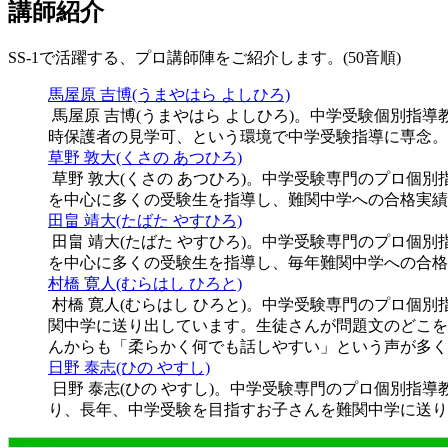
講師紹介
SS-1で活躍する、プロ講師陣をご紹介します。(50音順)
馬屋原 吉博(うまやはら よしひろ)
馬屋原 吉博(うまやはら よしひろ)。中学受験個別指導
時保護者の見学可、という環境で中学受験指導に専念。
草野 敦大(くさの あつひろ)
草野 敦大(くさの あつひろ)。中学受験専門のプロ個別
を中心に多くの受験生を指導し、難関中学への合格実績
田畠 靖大(たばた やすひろ)
田畠 靖大(たばた やすひろ)。中学受験専門のプロ個別
を中心に多くの受験生を指導し、毎年難関中学への合格
村橋 寛人(むらはし ひろと)
村橋 寛人(むらはし ひろと)。中学受験専門のプロ個別
関中学に送り出しています。生徒さんが問題文のどこを
んからも「柔らかく何でも話しやすい」という声が多く
日野 泰志(ひの やすし)
日野 泰志(ひの やすし)。中学受験専門のプロ個別指導
り、長年、中学受験を目指すお子さんを難関中学に送り