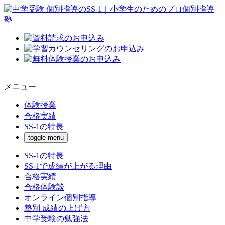
メニュー
体験授業
合格実績
SS-1の特長
toggle menu
SS-1の特長
SS-1で成績が上がる理由
合格実績
合格体験談
オンライン個別指導
塾別 成績の上げ方
中学受験の勉強法