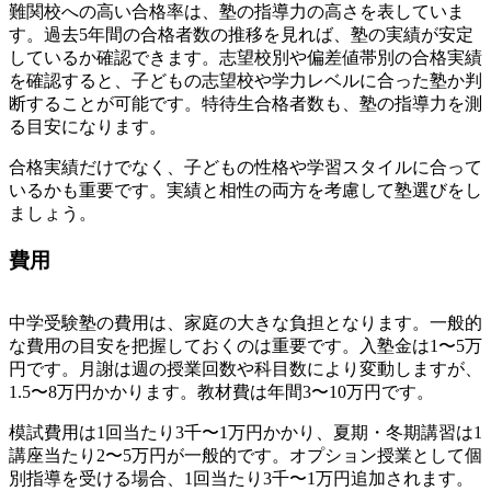
難関校への高い合格率は、塾の指導力の高さを表していま
す。過去5年間の合格者数の推移を見れば、塾の実績が安定
しているか確認できます。志望校別や偏差値帯別の合格実績
を確認すると、子どもの志望校や学力レベルに合った塾か判
断することが可能です。特待生合格者数も、塾の指導力を測
る目安になります。
合格実績だけでなく、子どもの性格や学習スタイルに合って
いるかも重要です。実績と相性の両方を考慮して塾選びをし
ましょう。
費用
中学受験塾の費用は、家庭の大きな負担となります。一般的
な費用の目安を把握しておくのは重要です。入塾金は1〜5万
円です。月謝は週の授業回数や科目数により変動しますが、
1.5〜8万円かかります。教材費は年間3〜10万円です。
模試費用は1回当たり3千〜1万円かかり、夏期・冬期講習は1
講座当たり2〜5万円が一般的です。オプション授業として個
別指導を受ける場合、1回当たり3千〜1万円追加されます。