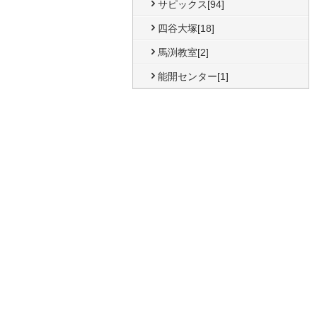
サピックス[94]
四谷大塚[18]
馬渕教室[2]
能開センター[1]