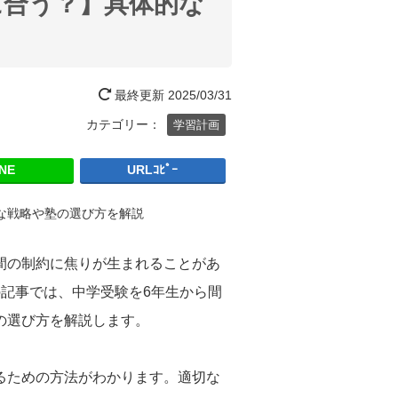
に合う？】具体的な
最終更新
2025/03/31
カテゴリー：
学習計画
INE
URLｺﾋﾟｰ
間の制約に焦りが生まれることがあ
記事では、中学受験を6年生から間
の選び方を解説します。
るための方法がわかります。適切な