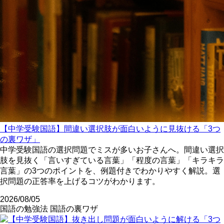
【中学受験国語】間違い選択肢が面白いように見抜ける「3つ
の裏ワザ」
中学受験国語の選択問題でミスが多いお子さんへ。間違い選択
肢を見抜く「言いすぎている言葉」「程度の言葉」「キラキラ
言葉」の3つのポイントを、例題付きでわかりやすく解説。選
択問題の正答率を上げるコツがわかります。
2026/08/05
国語の勉強法
国語の裏ワザ