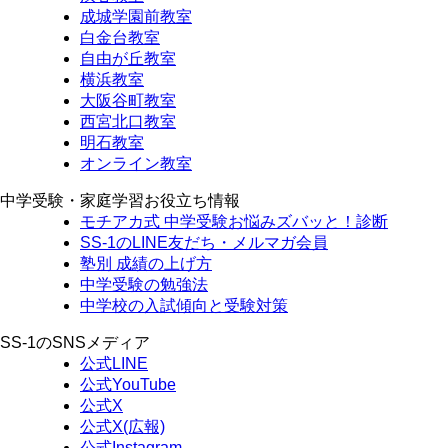
成城学園前教室
白金台教室
自由が丘教室
横浜教室
大阪谷町教室
西宮北口教室
明石教室
オンライン教室
中学受験・家庭学習お役立ち情報
モチアカ式 中学受験お悩みズバッと！診断
SS-1のLINE友だち・メルマガ会員
塾別 成績の上げ方
中学受験の勉強法
中学校の入試傾向と受験対策
SS-1のSNSメディア
公式LINE
公式YouTube
公式X
公式X(広報)
公式Instagram