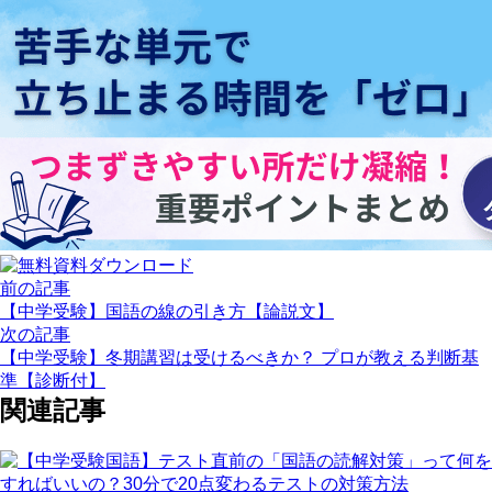
前の記事
【中学受験】国語の線の引き方【論説文】
次の記事
【中学受験】冬期講習は受けるべきか？ プロが教える判断基
準【診断付】
関連記事