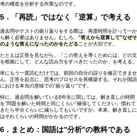
考の構造を分析する作業なのです。
5．「再読」ではなく「逆算」で考える
過去問やテストの振り返りをする際は、再度時間を計って一か
ら解く必要はありません。むしろ、
"答えから逆算して"なぜそ
のような答えになったのかをたどる
ことが大切です。
たとえば正答を見ながら、「この答えを導くためには、どの文
を根拠にして、どんな読み方をすべきだったのか」を考える。
単にもう一度読むだけでは、前回の自分の誤りを修正できませ
ん。正答を起点に、思考のプロセスを再構築する。それが国語
における本当の意味での"振り返り"です。
特に、過去問を解いている6年生に関しては、解き直しの時間
を"問題を解いた時間と同じくらい"確保してください。慣れて
きたら半分くらいに減らしてもいいですが、本来、解き直しに
はそれくらいの時間がかかるのです。
6．まとめ：国語は"分析"の教科である