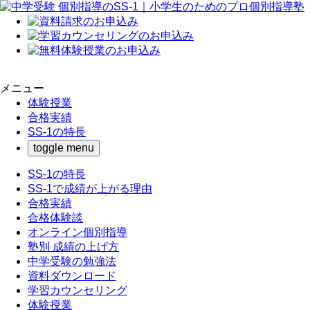
メニュー
体験授業
合格実績
SS-1の特長
toggle menu
SS-1の特長
SS-1で成績が上がる理由
合格実績
合格体験談
オンライン個別指導
塾別 成績の上げ方
中学受験の勉強法
資料ダウンロード
学習カウンセリング
体験授業