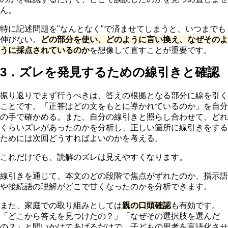
ん。
特に記述問題を"なんとなく"で済ませてしまうと、いつまでも
伸びない。
どの部分を使い、どのように言い換え、なぜそのよ
うに採点されているのか
を想像して直すことが重要です。
3．ズレを発見するための線引きと確認
振り返りでまず行うべきは、答えの根拠となる部分に線を引く
ことです。「正答はどの文をもとに導かれているのか」を自分
の手で確かめる。また、自分の線引きと照らし合わせて、どれ
くらいズレがあったのかを分析し、正しい箇所に線引きをする
ためには次回どうすればよいのかを考える。
これだけでも、読解のズレは見えやすくなります。
線引きを通じて、本文のどの段階で焦点がずれたのか、指示語
や接続語の理解がどこで甘くなったのかを分析できます。
また、家庭での取り組みとしては
親の口頭確認
も有効です。
「どこから答えを見つけたの？」「なぜその選択肢を選んだ
の？」と問いかけてあげるだけで、子どもの思考を言語化させ