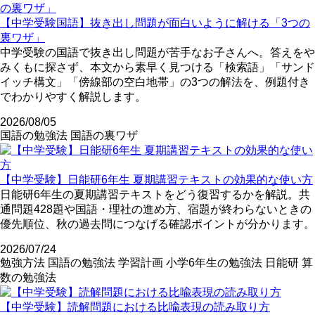
【中学受験国語】抜き出し問題が面白いように解ける「3つの
裏ワザ」
中学受験の国語で抜き出し問題が苦手なお子さんへ。答えをや
みくもに探さず、本文から素早く見つける「検索語」「サンド
イッチ構文」「傍線部の空白地帯」の3つの解法を、例題付き
でわかりやすく解説します。
2026/08/05
国語の勉強法
国語の裏ワザ
【中学受験】日能研6年生 夏期講習テキストの効果的な使い方
日能研6年生の夏期講習テキストをどう復習するかを解説。共
通問題428題や国語・理社の進め方、宿題が終わらないときの
優先順位、秋の過去問につなげる確認ポイントが分かります。
2026/07/24
勉強方法
国語の勉強法
学習計画
小学6年生の勉強法
日能研
算
数の勉強法
【中学受験】読解問題における比喩表現の読み取り方