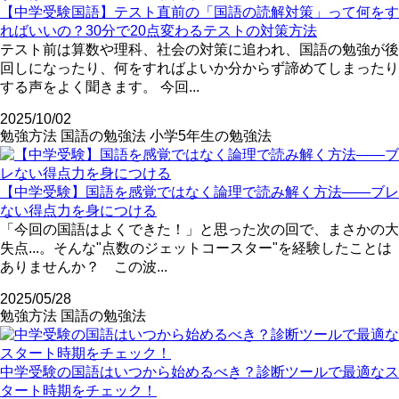
【中学受験国語】テスト直前の「国語の読解対策」って何をす
ればいいの？30分で20点変わるテストの対策方法
テスト前は算数や理科、社会の対策に追われ、国語の勉強が後
回しになったり、何をすればよいか分からず諦めてしまったり
する声をよく聞きます。 今回...
2025/10/02
勉強方法
国語の勉強法
小学5年生の勉強法
【中学受験】国語を感覚ではなく論理で読み解く方法――ブレ
ない得点力を身につける
「今回の国語はよくできた！」と思った次の回で、まさかの大
失点...。そんな"点数のジェットコースター"を経験したことは
ありませんか？ この波...
2025/05/28
勉強方法
国語の勉強法
中学受験の国語はいつから始めるべき？診断ツールで最適なス
タート時期をチェック！