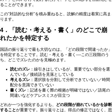
ることができます。
この"対話的な分析"を積み重ねると、読解の精度は着実に高ま
ります。
4．「読む・考える・書く」のどこで崩
れたかを特定する
国語の振り返りで最も大切なのは、「どの段階で間違ったか」
を特定することです。読む・考える・書く----この三段階のう
ち、どこでズレたのかを見極めます。
読むのズレ
：線引きはしているが、重要でない部分を選
んでいる／接続語を見落としている
考えるズレ
：選択肢を分割して分析できていない／時間
配分を意識できていない
書くズレ
：記述を書く際の根拠が明確ではない／語尾の
間違いなどケアレスミスが目立つ
どれか一つを強化するよりも、
どの段階が崩れているかを診断
すること
が重要です。振り返りとは、得点の修正ではなく、思