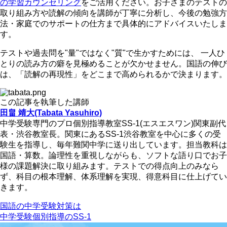
の学習カウンセリング
をご活用ください。お子さまのテストの
取り組み方や読解の傾向を講師が丁寧に分析し、今後の勉強方
法・家庭でのサポートの仕方まで具体的にアドバイスいたしま
す。
テストや過去問を"量"ではなく"質"で生かすためには、 一人ひ
とりの読み方の癖を見極めることが欠かせません。国語の伸び
は、「読解の再現性」をどこまで高められるかで決まります。
この記事を執筆した講師
田畠 靖大(Tabata Yasuhiro)
中学受験専門のプロ個別指導教室SS-1(エスエスワン)関東副代
表・渋谷教室長。関東にあるSS-1渋谷教室を中心に多くの受
験生を指導し、毎年難関中学に送り出しています。担当教科は
国語・算数。論理性を重視しながらも、ソフトな語り口でお子
様の課題解決に取り組みます。テストでの得点向上のみなら
ず、科目の根本理解、体系理解を実現、得意科目に仕上げてい
きます。
国語の中学受験対策は
中学受験個別指導のSS-1