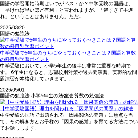
国語の学習開始時期はいつがベストか？中学受験の国語は、
「早ければ早いほど有利」と言われますが、「遅すぎて手遅
れ」ということはありません。ただ...
2025/03/20
国語の勉強法
中学受験で5年生のうちにやっておくべきことは？国語と算数
の科目別学習ポイント
中学受験において、小学5年生の後半は非常に重要な時期で
す。 6年生になると、志望校別対策や過去問演習、実戦的な問
題演習が本格化していきます。...
2026/05/01
国語の勉強法
小学5年生の勉強法
算数の勉強法
【中学受験国語】理由を問われる「因果関係の問題」の解法
中学受験の国語で出題される「因果関係の問題」に焦点を当
て、その解き方とお子様の「因果の感覚」を育てる方法につい
てお話しします。