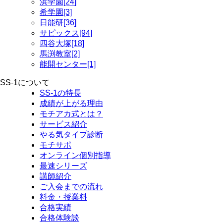
浜学園[24]
希学園[3]
日能研[36]
サピックス[94]
四谷大塚[18]
馬渕教室[2]
能開センター[1]
SS-1について
SS-1の特長
成績が上がる理由
モチアカ式とは？
サービス紹介
やる気タイプ診断
モチサポ
オンライン個別指導
最速シリーズ
講師紹介
ご入会までの流れ
料金・授業料
合格実績
合格体験談