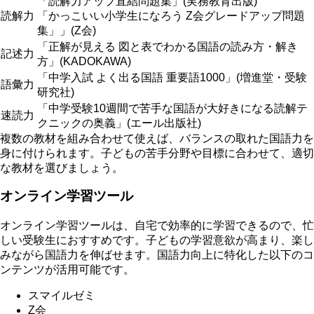
「読解力アップ直結問題集」(実務教育出版)
読解力
「かっこいい小学生になろう Z会グレードアップ問題
集」」(Z会)
「正解が見える 図と表でわかる国語の読み方・解き
記述力
方」(KADOKAWA)
「中学入試 よく出る国語 重要語1000」(増進堂・受験
語彙力
研究社)
「中学受験10週間で苦手な国語が大好きになる読解テ
速読力
クニックの奥義」(エール出版社)
複数の教材を組み合わせて使えば、バランスの取れた国語力を
身に付けられます。子どもの苦手分野や目標に合わせて、適切
な教材を選びましょう。
オンライン学習ツール
オンライン学習ツールは、自宅で効率的に学習できるので、忙
しい受験生におすすめです。子どもの学習意欲が高まり、楽し
みながら国語力を伸ばせます。国語力向上に特化した以下のコ
ンテンツが活用可能です。
スマイルゼミ
Z会