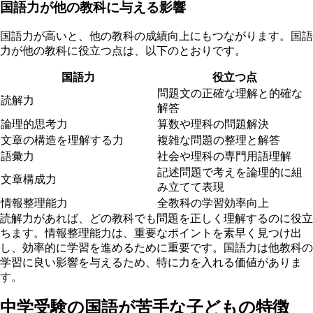
国語力が他の教科に与える影響
国語力が高いと、他の教科の成績向上にもつながります。国語
力が他の教科に役立つ点は、以下のとおりです。
国語力
役立つ点
問題文の正確な理解と的確な
読解力
解答
論理的思考力
算数や理科の問題解決
文章の構造を理解する力
複雑な問題の整理と解答
語彙力
社会や理科の専門用語理解
記述問題で考えを論理的に組
文章構成力
み立てて表現
情報整理能力
全教科の学習効率向上
読解力があれば、どの教科でも問題を正しく理解するのに役立
ちます。情報整理能力は、重要なポイントを素早く見つけ出
し、効率的に学習を進めるために重要です。国語力は他教科の
学習に良い影響を与えるため、特に力を入れる価値がありま
す。
中学受験の国語が苦手な子どもの特徴