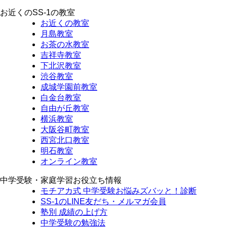
お近くのSS-1の教室
お近くの教室
月島教室
お茶の水教室
吉祥寺教室
下北沢教室
渋谷教室
成城学園前教室
白金台教室
自由が丘教室
横浜教室
大阪谷町教室
西宮北口教室
明石教室
オンライン教室
中学受験・家庭学習お役立ち情報
モチアカ式 中学受験お悩みズバッと！診断
SS-1のLINE友だち・メルマガ会員
塾別 成績の上げ方
中学受験の勉強法