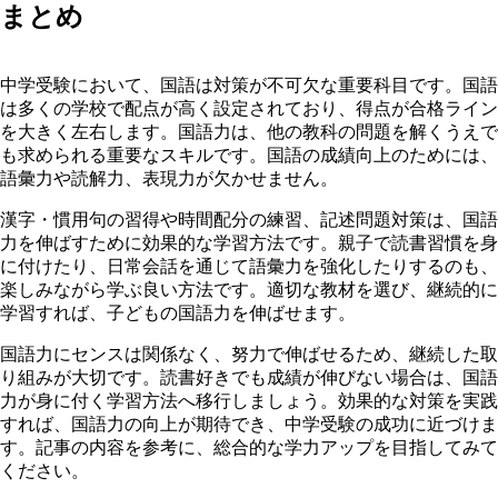
まとめ
中学受験において、国語は対策が不可欠な重要科目です。国語
は多くの学校で配点が高く設定されており、得点が合格ライン
を大きく左右します。国語力は、他の教科の問題を解くうえで
も求められる重要なスキルです。国語の成績向上のためには、
語彙力や読解力、表現力が欠かせません。
漢字・慣用句の習得や時間配分の練習、記述問題対策は、国語
力を伸ばすために効果的な学習方法です。親子で読書習慣を身
に付けたり、日常会話を通じて語彙力を強化したりするのも、
楽しみながら学ぶ良い方法です。適切な教材を選び、継続的に
学習すれば、子どもの国語力を伸ばせます。
国語力にセンスは関係なく、努力で伸ばせるため、継続した取
り組みが大切です。読書好きでも成績が伸びない場合は、国語
力が身に付く学習方法へ移行しましょう。効果的な対策を実践
すれば、国語力の向上が期待でき、中学受験の成功に近づけま
す。記事の内容を参考に、総合的な学力アップを目指してみて
ください。