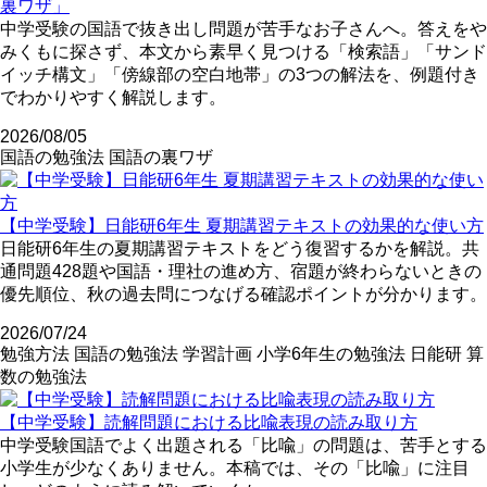
裏ワザ」
中学受験の国語で抜き出し問題が苦手なお子さんへ。答えをや
みくもに探さず、本文から素早く見つける「検索語」「サンド
イッチ構文」「傍線部の空白地帯」の3つの解法を、例題付き
でわかりやすく解説します。
2026/08/05
国語の勉強法
国語の裏ワザ
【中学受験】日能研6年生 夏期講習テキストの効果的な使い方
日能研6年生の夏期講習テキストをどう復習するかを解説。共
通問題428題や国語・理社の進め方、宿題が終わらないときの
優先順位、秋の過去問につなげる確認ポイントが分かります。
2026/07/24
勉強方法
国語の勉強法
学習計画
小学6年生の勉強法
日能研
算
数の勉強法
【中学受験】読解問題における比喩表現の読み取り方
中学受験国語でよく出題される「比喩」の問題は、苦手とする
小学生が少なくありません。本稿では、その「比喩」に注目