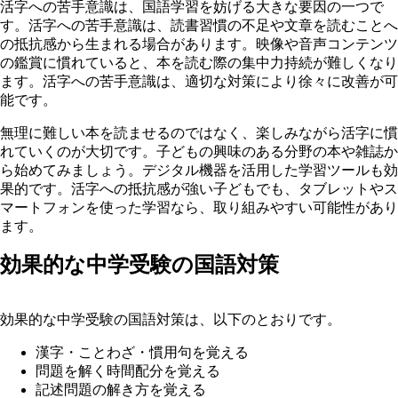
活字への苦手意識は、国語学習を妨げる大きな要因の一つで
す。活字への苦手意識は、読書習慣の不足や文章を読むことへ
の抵抗感から生まれる場合があります。映像や音声コンテンツ
の鑑賞に慣れていると、本を読む際の集中力持続が難しくなり
ます。活字への苦手意識は、適切な対策により徐々に改善が可
能です。
無理に難しい本を読ませるのではなく、楽しみながら活字に慣
れていくのが大切です。子どもの興味のある分野の本や雑誌か
ら始めてみましょう。デジタル機器を活用した学習ツールも効
果的です。活字への抵抗感が強い子どもでも、タブレットやス
マートフォンを使った学習なら、取り組みやすい可能性があり
ます。
効果的な中学受験の国語対策
効果的な中学受験の国語対策は、以下のとおりです。
漢字・ことわざ・慣用句を覚える
問題を解く時間配分を覚える
記述問題の解き方を覚える