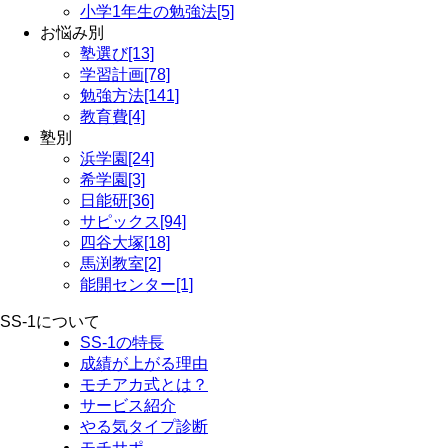
小学1年生の勉強法[5]
お悩み別
塾選び[13]
学習計画[78]
勉強方法[141]
教育費[4]
塾別
浜学園[24]
希学園[3]
日能研[36]
サピックス[94]
四谷大塚[18]
馬渕教室[2]
能開センター[1]
SS-1について
SS-1の特長
成績が上がる理由
モチアカ式とは？
サービス紹介
やる気タイプ診断
モチサポ