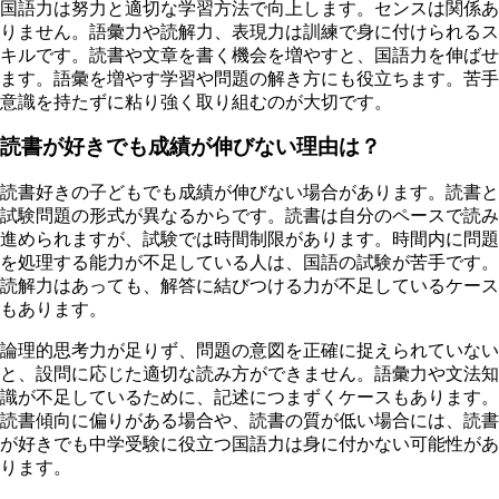
国語力は努力と適切な学習方法で向上します。センスは関係あ
りません。語彙力や読解力、表現力は訓練で身に付けられるス
キルです。読書や文章を書く機会を増やすと、国語力を伸ばせ
ます。語彙を増やす学習や問題の解き方にも役立ちます。苦手
意識を持たずに粘り強く取り組むのが大切です。
読書が好きでも成績が伸びない理由は？
読書好きの子どもでも成績が伸びない場合があります。読書と
試験問題の形式が異なるからです。読書は自分のペースで読み
進められますが、試験では時間制限があります。時間内に問題
を処理する能力が不足している人は、国語の試験が苦手です。
読解力はあっても、解答に結びつける力が不足しているケース
もあります。
論理的思考力が足りず、問題の意図を正確に捉えられていない
と、設問に応じた適切な読み方ができません。語彙力や文法知
識が不足しているために、記述につまずくケースもあります。
読書傾向に偏りがある場合や、読書の質が低い場合には、読書
が好きでも中学受験に役立つ国語力は身に付かない可能性があ
ります。