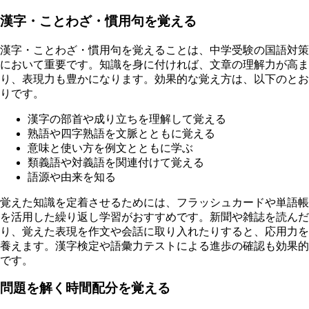
漢字・ことわざ・慣用句を覚える
漢字・ことわざ・慣用句を覚えることは、中学受験の国語対策
において重要です。知識を身に付ければ、文章の理解力が高ま
り、表現力も豊かになります。効果的な覚え方は、以下のとお
りです。
漢字の部首や成り立ちを理解して覚える
熟語や四字熟語を文脈とともに覚える
意味と使い方を例文とともに学ぶ
類義語や対義語を関連付けて覚える
語源や由来を知る
覚えた知識を定着させるためには、フラッシュカードや単語帳
を活用した繰り返し学習がおすすめです。新聞や雑誌を読んだ
り、覚えた表現を作文や会話に取り入れたりすると、応用力を
養えます。漢字検定や語彙力テストによる進歩の確認も効果的
です。
問題を解く時間配分を覚える