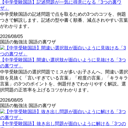
【中学受験国語】記述問題が一気に得意になる「3つの裏ワ
ザ」
中学受験国語の記述問題で点を取るための3つのコツを、例題
つきで解説します。記述の型や書く順番、減点されやすい言葉
がわかります。
2026/08/05
国語の勉強法
国語の裏ワザ
【中学受験国語】間違い選択肢が面白いように見抜ける「3つ
の裏ワザ」
中学受験国語の選択問題でミスが多いお子さんへ。間違い選択
肢を見抜く「言いすぎている言葉」「程度の言葉」「キラキラ
言葉」の3つのポイントを、例題付きでわかりやすく解説。選
択問題の正答率を上げるコツがわかります。
2026/08/05
国語の勉強法
国語の裏ワザ
【中学受験国語】抜き出し問題が面白いように解ける「3つの