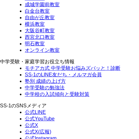
成城学園前教室
白金台教室
自由が丘教室
横浜教室
大阪谷町教室
西宮北口教室
明石教室
オンライン教室
中学受験・家庭学習お役立ち情報
モチアカ式 中学受験お悩みズバッと！診断
SS-1のLINE友だち・メルマガ会員
塾別 成績の上げ方
中学受験の勉強法
中学校の入試傾向と受験対策
SS-1のSNSメディア
公式LINE
公式YouTube
公式X
公式X(広報)
公式Instagram