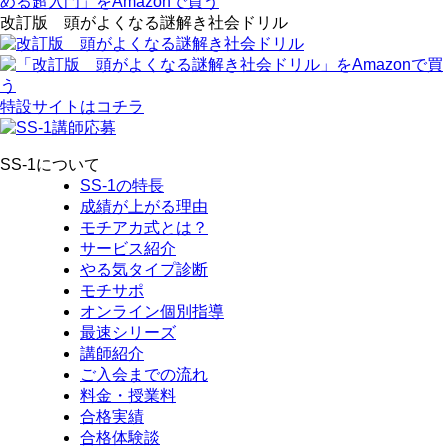
改訂版 頭がよくなる謎解き社会ドリル
特設サイトはコチラ
SS-1について
SS-1の特長
成績が上がる理由
モチアカ式とは？
サービス紹介
やる気タイプ診断
モチサポ
オンライン個別指導
最速シリーズ
講師紹介
ご入会までの流れ
料金・授業料
合格実績
合格体験談