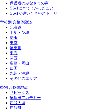
保護者のみなさまの声
SS-1にきてよかったこと
SS-1が導いた合格ストーリー
学校別 合格体験談
北海道
千葉・茨城
埼玉
東京
神奈川
東海
関西
広島・岡山
四国
九州・沖縄
その他のエリア
塾別 合格体験談
サピックス
早稲田アカデミー
四谷大塚
日能研