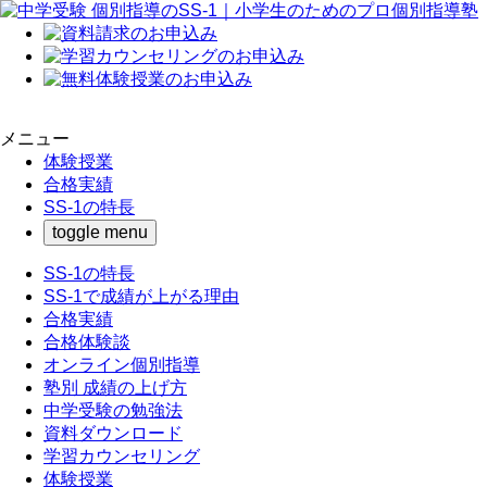
メニュー
体験授業
合格実績
SS-1の特長
toggle menu
SS-1の特長
SS-1で成績が上がる理由
合格実績
合格体験談
オンライン個別指導
塾別 成績の上げ方
中学受験の勉強法
資料ダウンロード
学習カウンセリング
体験授業