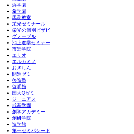
浜学園
希学園
馬渕教室
栄光ゼミナール
栄光の個別ビザビ
グノーブル
池上進学セミナー
市進学院
エリオ
エルカミノ
おぎしん
開進ゼミ
啓進塾
啓明館
国大Qゼミ
ジーニアス
成基学園
創学アカデミー
創研学院
進学館
第一ゼミパシード