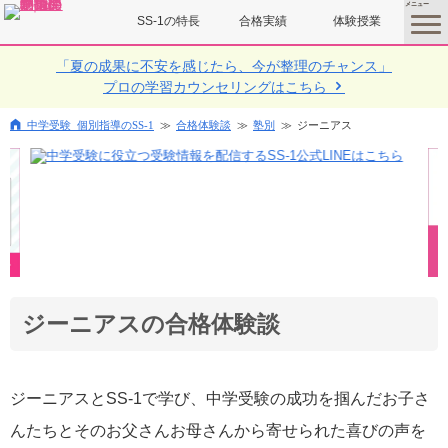
SS-1の特長
合格実績
体験授業
toggle
menu
「夏の成果に不安を感じたら、今が整理のチャンス」
プロの学習カウンセリングはこちら
中学受験 個別指導のSS-1
合格体験談
塾別
ジーニアス
ジーニアスの合格体験談
ジーニアスとSS-1で学び、中学受験の成功を掴んだお子さ
んたちとそのお父さんお母さんから寄せられた喜びの声を