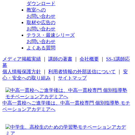
ダウンロード
教室への
お問い合わせ
取材や広告の
お問い合わせ
テラス・最速シリーズ
お問い合わせ
よくある質問
メディア掲載実績
｜
講師の著書
｜
会社概要
｜
SS-1講師応
募
個人情報保護方針
｜
利用者情報の外部送信について
｜
安
心・安全への取り組み
｜
サイトマップ
中高一貫校へご進学後は、中高一貫校専門 個別指導塾 モチ
ベーションアカデミアへ