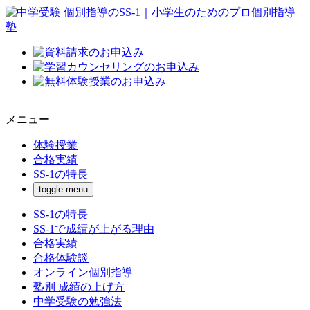
メニュー
体験授業
合格実績
SS-1の特長
toggle menu
SS-1の特長
SS-1で成績が上がる理由
合格実績
合格体験談
オンライン個別指導
塾別 成績の上げ方
中学受験の勉強法