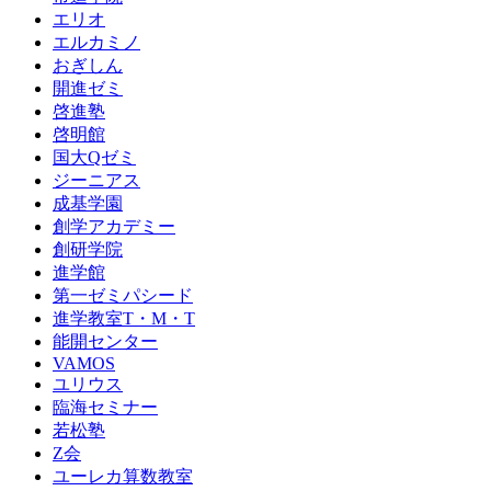
エリオ
エルカミノ
おぎしん
開進ゼミ
啓進塾
啓明館
国大Qゼミ
ジーニアス
成基学園
創学アカデミー
創研学院
進学館
第一ゼミパシード
進学教室T・М・T
能開センター
VAMOS
ユリウス
臨海セミナー
若松塾
Z会
ユーレカ算数教室