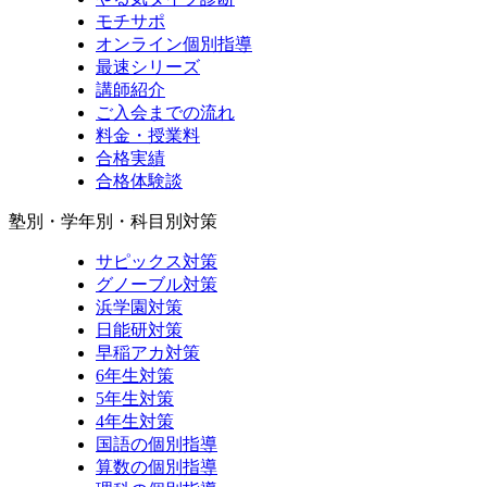
モチサポ
オンライン個別指導
最速シリーズ
講師紹介
ご入会までの流れ
料金・授業料
合格実績
合格体験談
塾別・学年別・科目別対策
サピックス対策
グノーブル対策
浜学園対策
日能研対策
早稲アカ対策
6年生対策
5年生対策
4年生対策
国語の個別指導
算数の個別指導