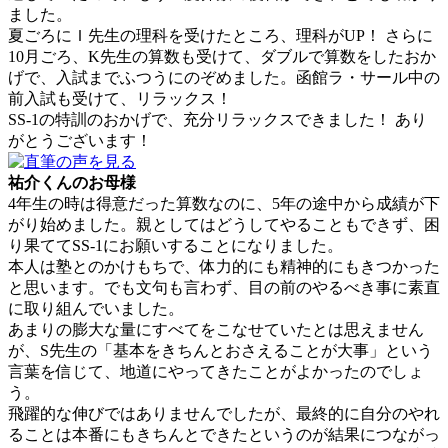
ました。
夏ごろにＩ先生の理科を受けたところ、理科がUP！ さらに
10月ごろ、K先生の算数も受けて、ダブルで算数をしたおか
げで、入試までふつうにのぞめました。函館ラ・サール中の
前入試も受けて、リラックス！
SS-1の特訓のおかげで、充分リラックスできました！ あり
がとうございます！
祐介くんのお母様
4年生の時は得意だった算数なのに、5年の途中から成績が下
がり始めました。親としてはどうしてやることもできず、困
り果ててSS-1にお願いすることになりました。
本人は塾とのかけもちで、体力的にも精神的にもきつかった
と思います。でも文句も言わず、目の前のやるべき事に素直
に取り組んでいました。
あまりの膨大な量にすべてをこなせていたとは思えません
が、S先生の「基本をきちんとおさえることが大事」という
言葉を信じて、地道にやってきたことがよかったのでしょ
う。
飛躍的な伸びではありませんでしたが、最終的に自分のやれ
ることは本番にもきちんとできたというのが結果につながっ