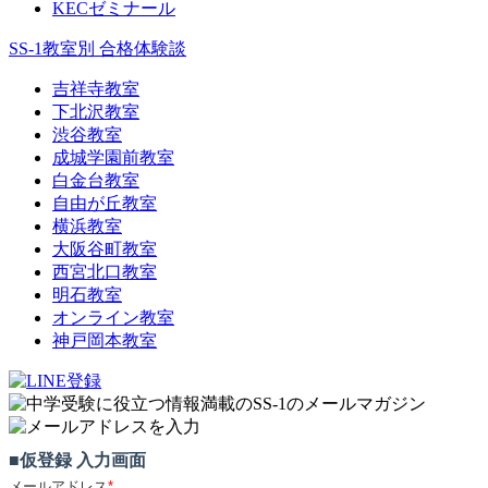
KECゼミナール
SS-1教室別 合格体験談
吉祥寺教室
下北沢教室
渋谷教室
成城学園前教室
白金台教室
自由が丘教室
横浜教室
大阪谷町教室
西宮北口教室
明石教室
オンライン教室
神戸岡本教室