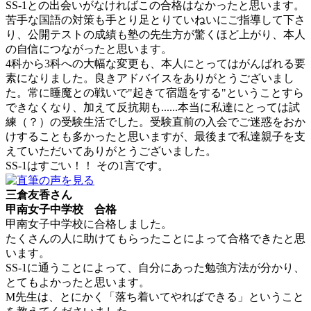
SS-1との出会いがなければこの合格はなかったと思います。
苦手な国語の対策も手とり足とりていねいにご指導して下さ
り、公開テストの成績も塾の先生方が驚くほど上がり、本人
の自信につながったと思います。
4科から3科への大幅な変更も、本人にとってはがんばれる要
素になりました。良きアドバイスをありがとうございまし
た。常に睡魔との戦いで"起きて宿題をする"ということすら
できなくなり、加えて反抗期も......本当に私達にとっては試
練（？）の受験生活でした。受験直前の入会でご迷惑をおか
けすることも多かったと思いますが、最後まで私達親子を支
えていただいてありがとうございました。
SS-1はすごい！！ その1言です。
三倉友香さん
甲南女子中学校 合格
甲南女子中学校に合格しました。
たくさんの人に助けてもらったことによって合格できたと思
います。
SS-1に通うことによって、自分にあった勉強方法が分かり、
とてもよかったと思います。
M先生は、とにかく「落ち着いてやればできる」ということ