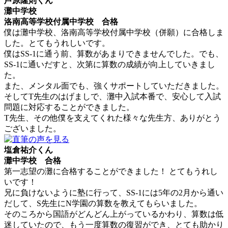
芦原隆則くん
灘中学校
洛南高等学校付属中学校 合格
僕は灘中学校、洛南高等学校付属中学校（併願）に合格しま
した。とてもうれしいです。
僕はSS-1に通う前、算数があまりできませんでした。でも、
SS-1に通いだすと、次第に算数の成績が向上していきまし
た。
また、メンタル面でも、強くサポートしていただきました。
そしてT先生のはげましで、灘中入試本番で、安心して入試
問題に対応することができました。
T先生、その他僕を支えてくれた様々な先生方、ありがとう
ございました。
塩倉祐介くん
灘中学校 合格
第一志望の灘に合格することができました！ とてもうれし
いです！
兄に負けないように塾に行って、SS-1には5年の2月から通い
だして、S先生にN学園の算数を教えてもらいました。
そのころから国語がどんどん上がっているかわり、算数は低
迷していたので、もう一度算数の復習ができ、とても助かり