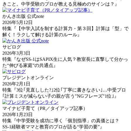
きこと。中学受験のプロが教える見極めのサインは？』
かんき出版 公式note
2026年5月12日
特集『【中学入試を制する計算力・第３回】計算は「型」で
解く！ラクして解ける計算のルール』
サピログ
2026年3月3日
特集『なぜSS-1はSAPIX生に人気？教室長に直撃して分かっ
た“伸びる家庭”の共通点』
プレジデントオンライン
2026年2月1日
特集『3位｢見直しした?｣2位｢丁寧に書きなさい｣…中受プロ
｢計算ミスが減らない子の親が言う"NGフレーズ"1位｣』
マイナビ子育て（PR／タイアップ記事）
2026年1月23日
特集『中学受験を成功に導く「個別指導」の真価とは？
SS-1経験者ママと教育のプロが語る“学習の要”』