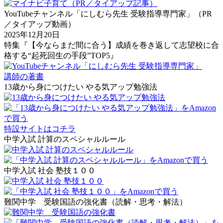
YouTubeチャンネル「にしむら先生 受験指導専門家」（PR
／タイアップ動画）
2025年12月20日
特集『【今ならまだ間に合う】成績を巻き返して志望校に合
格する“起死回生の手段”TOP5』
講師の著書
13歳から身につけたい やる気アップ勉強法
特設サイトはコチラ
中学入試 計算のスペシャルルール
中学入試 社会 塾技１００
難関中学 受験国語の強化書（読解・思考・解法）