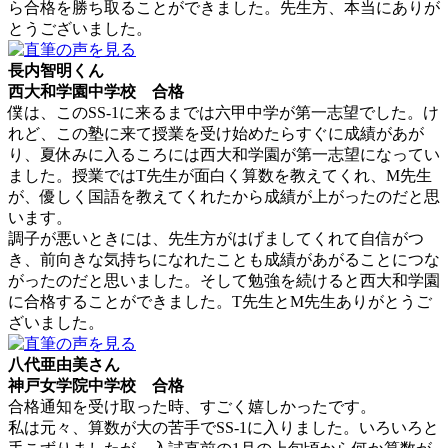
ら合格を勝ち取ることができました。先生方、本当にありが
とうございました。
長内智明くん
西大和学園中学校 合格
僕は、このSS-1に来るまでは六甲中学が第一志望でした。け
れど、この塾に来て授業を受け始めたらすぐに成績があが
り、夏休みに入るころには西大和学園が第一志望になってい
ました。授業ではT先生が面白く算数を教えてくれ、M先生
が、優しく国語を教えてくれたから成績が上がったのだと思
います。
調子が悪いときには、先生方がはげましてくれて自信がつ
き、前向きな気持ちになれたことも成績があがることにつな
がったのだと思いました。そして勉強を続けると西大和学園
に合格することができました。T先生とM先生ありがとうご
ざいました。
八代亜由美さん
神戸女学院中学校 合格
合格通知を受け取った時、すごく嬉しかったです。
私は元々、算数が大の苦手でSS-1に入りました。いろいろと