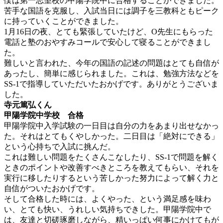
僕は第一志望校の甲陽学院中に合格することができました。
苦手な国語を克服し、入試当日には調子を三教科ともピーク
に持っていくことができました。
1月16日の夜、とても緊張していたけど、O先生にもらった
電話と塾のおやすみコールで安心して寝ることができまし
た。
難しいと言われた、今年の国語の記述の問題はとても自信が
あったし、簡単に感じられました。これは、勉強方法などを
SS-1で指導していただいたおかげです。ありがとうございま
した。
寺元篤弘くん
甲陽学院中学校 合格
甲陽学院中入学試験の一日目は自分の力をあまり出せなかっ
た。それはとてもくやしかった。二日目は「絶対にできる」
という心持ちで入試に挑んだ。
これは難しい問題をたくさんこなしたり、SS-1で問題を解く
ときのポイントや改善すべきところを教えてもらい、それを
実行に移したりするという苦しかった努力によって解く力と
自信がついたおかげです。
そして合格した時には、よくやった、という満足感を味わ
い、とても快い、うれしい気持ちできした。甲陽学院中で
は、友達と切磋琢磨しながら、精いっぱい何事にかけてもが