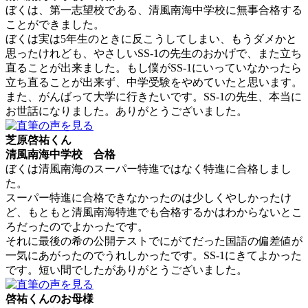
ぼくは、第一志望校である、清風南海中学校に無事合格する
ことができました。
ぼくは実は5年生のときに反こうしてしまい、もうダメかと
思ったけれども、やさしいSS-1の先生のおかげで、また立ち
直ることが出来ました。もし僕がSS-1にいっていなかったら
立ち直ることが出来ず、中学受験をやめていたと思います。
また、がんばって大学に行きたいです。SS-1の先生、本当に
お世話になりました。ありがとうございました。
芝原啓祐くん
清風南海中学校 合格
ぼくは清風南海のスーパー特進ではなく特進に合格しまし
た。
スーパー特進に合格できなかったのは少しくやしかったけ
ど、もともと清風南海特進でも合格するかはわからないとこ
ろだったのでよかったです。
それに最後の希の公開テストでにがてだった国語の偏差値が
一気にあがったのでうれしかったです。SS-1にきてよかった
です。短い間でしたがありがとうございました。
啓祐くんのお母様