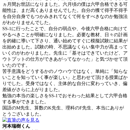
ヵ月間お世話になりました。六月頃の僕は六甲合格できる可
能性は、まだ高くありませんでした。自分の獲て得手不得手
を自分自身でもつかみきれてなくて何をすべきなのか勉強法
がわかりませんでした。
SS-1に行ったことで、自分の弱点や、今後六甲合格に向けて
やるべきことが明確になりました。必要な教材、日々の計画
を的確に導いて下さり、通い始めてすぐに模擬試験に結果が
出始めました。試験の時、不思議なくらい集中力が高まって
いくのがわかりました。先生に「基そはできていたけど、ア
ウトプットの仕方ができあがってなかった」と気づかせて頂
いたのです。
苦手意識をどうするかのノウハウではなく、単純に「知らな
いことを知っていく事が楽しい」と思わせて頂ける授業ばか
りでした。受身ではなく、主体的な自分に変わっていき、偏
差値がさらに上がりました。
勉強の本当の楽しさをSS-1でおそわった結果として六甲合格
する事ができました。
国語のM先生、算数のK先生、理科のF先生、本当にありが
とうございました。
河本瑞樹くん