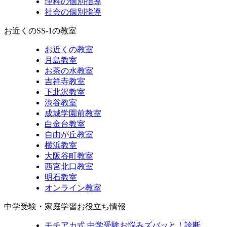
理科の個別指導
社会の個別指導
お近くのSS-1の教室
お近くの教室
月島教室
お茶の水教室
吉祥寺教室
下北沢教室
渋谷教室
成城学園前教室
白金台教室
自由が丘教室
横浜教室
大阪谷町教室
西宮北口教室
明石教室
オンライン教室
中学受験・家庭学習お役立ち情報
モチアカ式 中学受験お悩みズバッと！診断