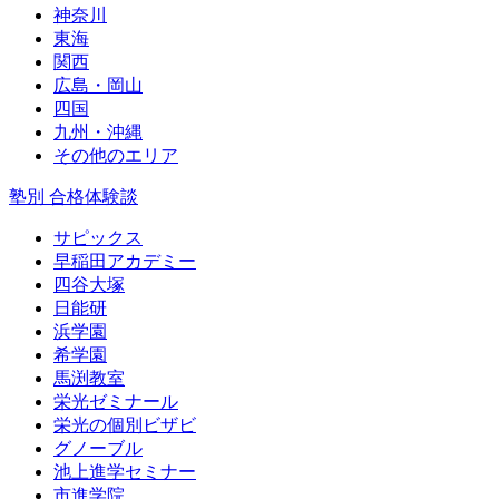
神奈川
東海
関西
広島・岡山
四国
九州・沖縄
その他のエリア
塾別 合格体験談
サピックス
早稲田アカデミー
四谷大塚
日能研
浜学園
希学園
馬渕教室
栄光ゼミナール
栄光の個別ビザビ
グノーブル
池上進学セミナー
市進学院