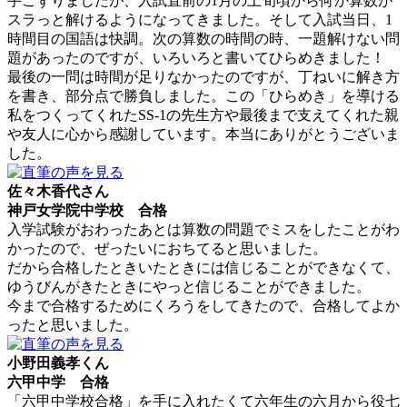
手こずりましたが、入試直前の1月の上旬頃から何か算数が
スラっと解けるようになってきました。そして入試当日、1
時間目の国語は快調。次の算数の時間の時、一題解けない問
題があったのですが、いろいろと書いてひらめきました！
最後の一問は時間が足りなかったのですが、丁ねいに解き方
を書き、部分点で勝負しました。この「ひらめき」を導ける
私をつくってくれたSS-1の先生方や最後まで支えてくれた親
や友人に心から感謝しています。本当にありがとうございま
した。
佐々木香代さん
神戸女学院中学校 合格
入学試験がおわったあとは算数の問題でミスをしたことがわ
かったので、ぜったいにおちてると思いました。
だから合格したときいたときには信じることができなくて、
ゆうびんがきたときにやっと信じることができました。
今まで合格するためにくろうをしてきたので、合格してよか
ったと思いました。
小野田義孝くん
六甲中学 合格
「六甲中学校合格」を手に入れたくて六年生の六月から役七