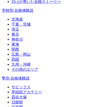
SS-1が導いた合格ストーリー
学校別 合格体験談
北海道
千葉・茨城
埼玉
東京
神奈川
東海
関西
広島・岡山
四国
九州・沖縄
その他のエリア
塾別 合格体験談
サピックス
早稲田アカデミー
四谷大塚
日能研