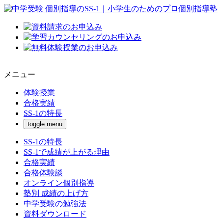
メニュー
体験授業
合格実績
SS-1の特長
toggle menu
SS-1の特長
SS-1で成績が上がる理由
合格実績
合格体験談
オンライン個別指導
塾別 成績の上げ方
中学受験の勉強法
資料ダウンロード