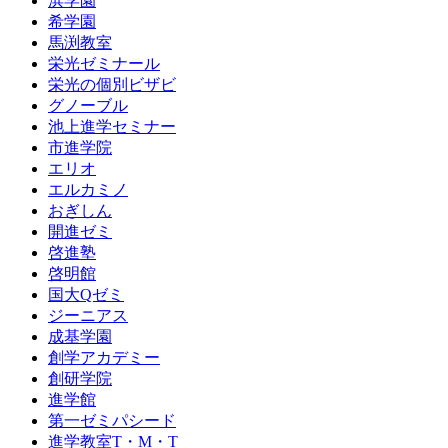
浜学園
希学園
馬渕教室
栄光ゼミナール
栄光の個別ビザビ
グノーブル
池上進学セミナー
市進学院
エリオ
エルカミノ
おぎしん
開進ゼミ
啓進塾
啓明館
国大Qゼミ
ジーニアス
成基学園
創学アカデミー
創研学院
進学館
第一ゼミパシード
進学教室T・М・T