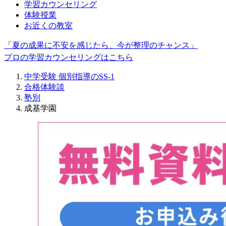
学習カウンセリング
体験授業
お近くの教室
「夏の成果に不安を感じたら、今が整理のチャンス」
プロの学習カウンセリングはこちら
中学受験 個別指導のSS-1
合格体験談
塾別
成基学園