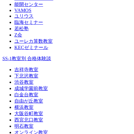
能開センター
VAMOS
ユリウス
臨海セミナー
若松塾
Z会
ユーレカ算数教室
KECゼミナール
SS-1教室別 合格体験談
吉祥寺教室
下北沢教室
渋谷教室
成城学園前教室
白金台教室
自由が丘教室
横浜教室
大阪谷町教室
西宮北口教室
明石教室
オンライン教室