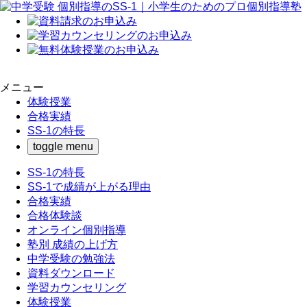
メニュー
体験授業
合格実績
SS-1の特長
toggle menu
SS-1の特長
SS-1で成績が上がる理由
合格実績
合格体験談
オンライン個別指導
塾別 成績の上げ方
中学受験の勉強法
資料ダウンロード
学習カウンセリング
体験授業