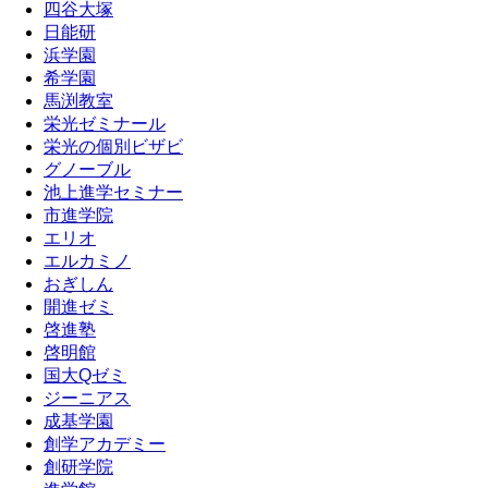
四谷大塚
日能研
浜学園
希学園
馬渕教室
栄光ゼミナール
栄光の個別ビザビ
グノーブル
池上進学セミナー
市進学院
エリオ
エルカミノ
おぎしん
開進ゼミ
啓進塾
啓明館
国大Qゼミ
ジーニアス
成基学園
創学アカデミー
創研学院