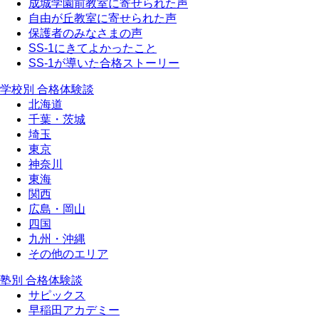
成城学園前教室に寄せられた声
自由が丘教室に寄せられた声
保護者のみなさまの声
SS-1にきてよかったこと
SS-1が導いた合格ストーリー
学校別 合格体験談
北海道
千葉・茨城
埼玉
東京
神奈川
東海
関西
広島・岡山
四国
九州・沖縄
その他のエリア
塾別 合格体験談
サピックス
早稲田アカデミー