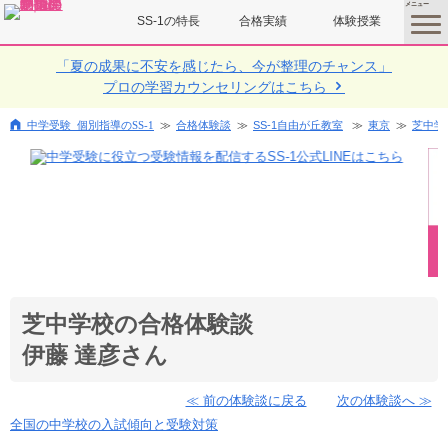
SS-1の特長
合格実績
体験授業
toggle
menu
「夏の成果に不安を感じたら、今が整理のチャンス」
プロの学習カウンセリングはこちら
中学受験 個別指導のSS-1
合格体験談
SS-1自由が丘教室
東京
芝中学
芝中学校の合格体験談
伊藤 達彦さん
≪ 前の体験談に戻る
次の体験談へ ≫
全国の中学校の入試傾向と受験対策