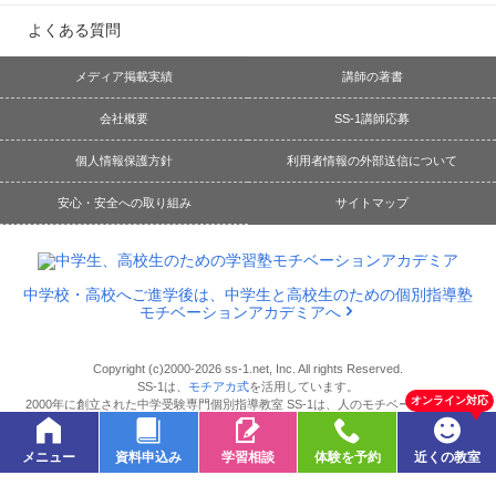
よくある質問
メディア掲載実績
講師の著書
会社概要
SS-1講師応募
個人情報保護方針
利用者情報の外部送信について
安心・安全への取り組み
サイトマップ
中学校・高校へご進学後は、中学生と高校生のための個別指導塾
モチベーションアカデミアへ
Copyright (c)2000-2026 ss-1.net, Inc. All rights Reserved.
SS-1は、
モチアカ式
を活用しています。
オンライン対応
2000年に創立された中学受験専門個別指導教室 SS-1は、人のモチベーションとエ
ンゲージメントを大切にするリンクアンドモチベーショングループのノウハウを活
用した学習塾です。
メニュー
資料申込み
学習相談
体験を予約
近くの教室