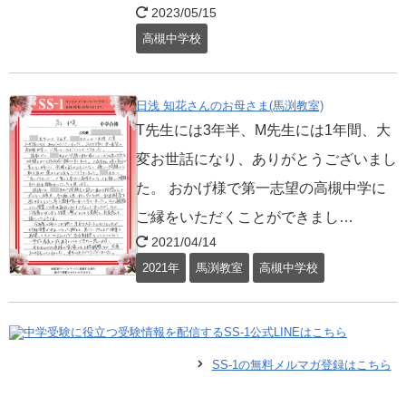
2023/05/15
高槻中学校
日浅 知花さんのお母さま(馬渕教室)
T先生には3年半、M先生には1年間、大
変お世話になり、ありがとうございまし
た。 おかげ様で第一志望の高槻中学に
ご縁をいただくことができまし…
2021/04/14
2021年
馬渕教室
高槻中学校
SS-1の無料メルマガ登録はこちら