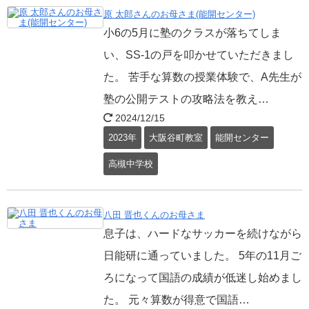
原 太郎さんのお母さま(能開センター)
小6の5月に塾のクラスが落ちてしま
い、SS-1の戸を叩かせていただきまし
た。 苦手な算数の授業体験で、A先生が
塾の公開テストの攻略法を教え…
2024/12/15
2023年
大阪谷町教室
能開センター
高槻中学校
八田 晋也くんのお母さま
息子は、ハードなサッカーを続けながら
日能研に通っていました。 5年の11月ご
ろになって国語の成績が低迷し始めまし
た。 元々算数が得意で国語…