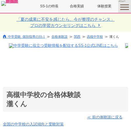
SS-1の特長
合格実績
体験授業
toggle
menu
「夏の成果に不安を感じたら、今が整理のチャンス」
プロの学習カウンセリングはこちら
中学受験 個別指導のSS-1
合格体験談
関西
高槻中学校
瀧くん
高槻中学校の合格体験談
瀧くん
≪ 前の体験談に戻る
全国の中学校の入試傾向と受験対策