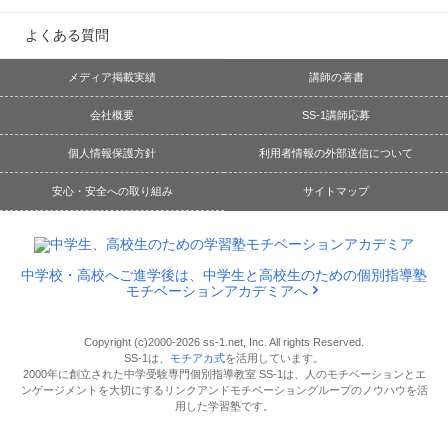
よくある質問
メディア掲載実績
講師の著書
会社概要
SS-1講師応募
個人情報保護方針
利用者情報の外部送信について
安心・安全への取り組み
サイトマップ
中学校・高校へご進学後は、中学生と高校生のための個別指導塾
モチベーションアカデミアへ
Copyright (c)2000-2026 ss-1.net, Inc. All rights Reserved.
SS-1は、
モチアカ式
を活用しています。
2000年に創立された中学受験専門個別指導教室 SS-1は、人のモチベーションとエ
ンゲージメントを大切にするリンクアンドモチベーショングループのノウハウを活
用した学習塾です。