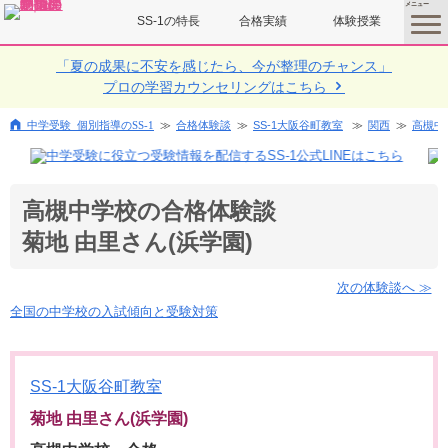
SS-1の特長
合格実績
体験授業
toggle
menu
「夏の成果に不安を感じたら、今が整理のチャンス」
プロの学習カウンセリングはこちら
中学受験 個別指導のSS-1
合格体験談
SS-1大阪谷町教室
関西
高槻中
高槻中学校の合格体験談
菊地 由里さん(浜学園)
次の体験談へ ≫
全国の中学校の入試傾向と受験対策
SS-1大阪谷町教室
菊地 由里さん(浜学園)