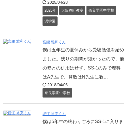
2025/04/28
2025年
大阪谷町教室
奈良学園中学校
浜学園
宮腰 雅和くん
僕は五年生の夏休みから受験勉強を始め
ました。残りの期間が短かったので、他
の塾との併用はせず、SS-1のみで理科
はA先生で、算数はN先生に教…
2018/04/06
奈良学園中学校
堀江 裕亮くん
僕は5年生の終わりごろにSS-1に入りま