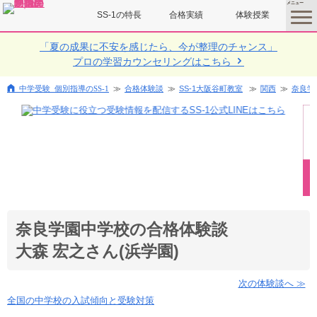
SS-1の特長
合格実績
体験授業
toggle
menu
「夏の成果に不安を感じたら、今が整理のチャンス」
プロの学習カウンセリングはこちら
中学受験 個別指導のSS-1
合格体験談
SS-1大阪谷町教室
関西
奈良学
奈良学園中学校の合格体験談
大森 宏之さん(浜学園)
次の体験談へ ≫
全国の中学校の入試傾向と受験対策