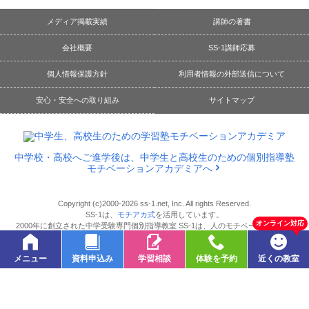
メディア掲載実績
講師の著書
会社概要
SS-1講師応募
個人情報保護方針
利用者情報の外部送信について
安心・安全への取り組み
サイトマップ
中学校・高校へご進学後は、中学生と高校生のための個別指導塾
モチベーションアカデミアへ
Copyright (c)2000-2026 ss-1.net, Inc. All rights Reserved.
SS-1は、
モチアカ式
を活用しています。
オンライン対応
2000年に創立された中学受験専門個別指導教室 SS-1は、人のモチベーションとエ
ンゲージメントを大切にするリンクアンドモチベーショングループのノウハウを活
用した学習塾です。
メニュー
資料申込み
学習相談
体験を予約
近くの教室