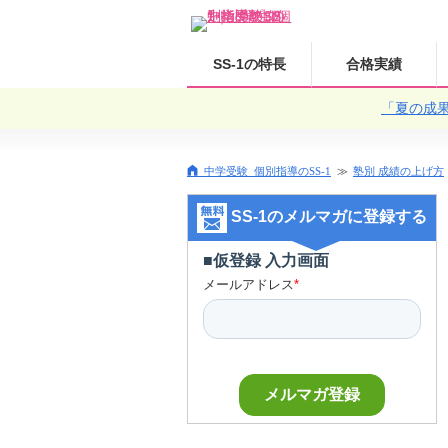
SS-1の特長
合格実績
「夏の成
中学受験 個別指導のSS-1
塾別 成績の上げ方
SS-1のメルマガに登録する