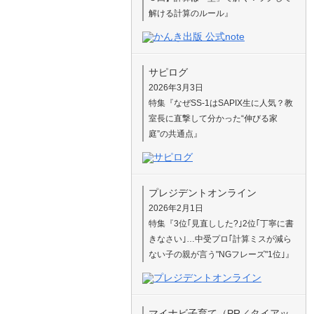
解ける計算のルール』
サピログ
2026年3月3日
特集『なぜSS-1はSAPIX生に人気？教
室長に直撃して分かった“伸びる家
庭”の共通点』
プレジデントオンライン
2026年2月1日
特集『3位｢見直しした?｣2位｢丁寧に書
きなさい｣…中受プロ｢計算ミスが減ら
ない子の親が言う"NGフレーズ"1位｣』
マイナビ子育て（PR／タイアッ