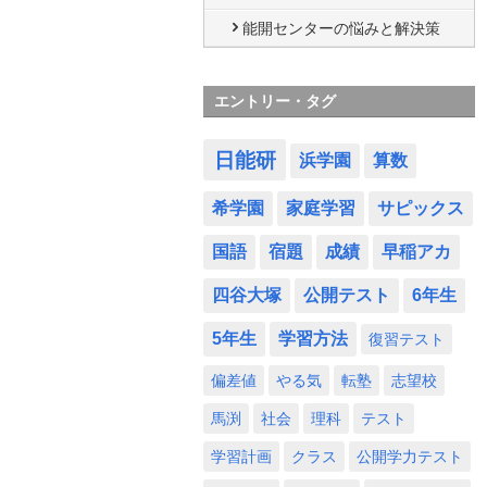
能開センターの悩みと解決策
エントリー・タグ
日能研
浜学園
算数
希学園
家庭学習
サピックス
国語
宿題
成績
早稲アカ
四谷大塚
公開テスト
6年生
5年生
学習方法
復習テスト
偏差値
やる気
転塾
志望校
馬渕
社会
理科
テスト
学習計画
クラス
公開学力テスト