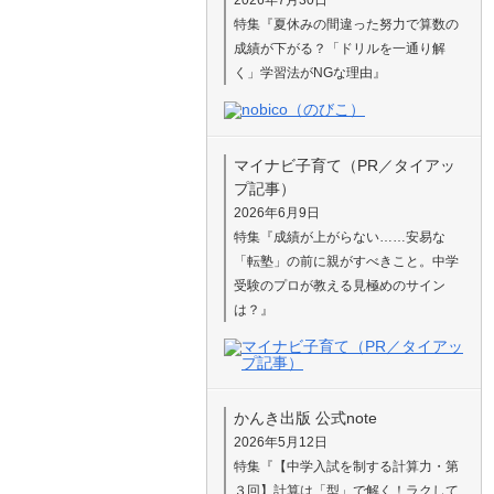
特集『夏休みの間違った努力で算数の
成績が下がる？「ドリルを一通り解
く」学習法がNGな理由』
マイナビ子育て（PR／タイアッ
プ記事）
2026年6月9日
特集『成績が上がらない……安易な
「転塾」の前に親がすべきこと。中学
受験のプロが教える見極めのサイン
は？』
かんき出版 公式note
2026年5月12日
特集『【中学入試を制する計算力・第
３回】計算は「型」で解く！ラクして