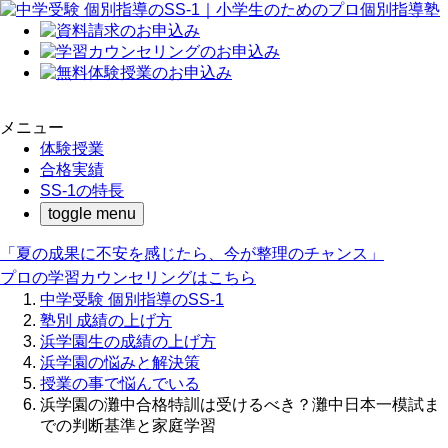
メニュー
体験授業
合格実績
SS-1の特長
toggle menu
「夏の成果に不安を感じたら、今が整理のチャンス」
プロの学習カウンセリングはこちら
中学受験 個別指導のSS-1
塾別 成績の上げ方
浜学園生の成績の上げ方
浜学園の悩みと解決策
授業の事で悩んでいる
浜学園の灘中合格特訓は受けるべき？灘中日本一模試ま
での判断基準と家庭学習