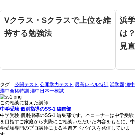
Vクラス・Sクラスで上位を維
浜学
持する勉強法
は
見
タグ：
公開テスト
公開学力テスト
最高レベル特訓
浜学園
灘中
灘中合格特訓
灘中日本一模試
この相談に答えた講師
中学受験 個別指導のSS-1 編集部
中学受験 個別指導のSS-1 編集部です。本コーナーは中学受験
を目指すご家庭から実際にご相談いただいた内容をもとに、中
学受験専門のプロ講師による学習アドバイスを発信していま
す。