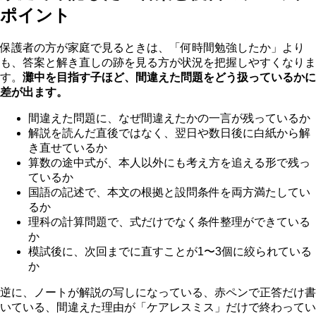
ポイント
保護者の方が家庭で見るときは、「何時間勉強したか」より
も、答案と解き直しの跡を見る方が状況を把握しやすくなりま
す。
灘中を目指す子ほど、間違えた問題をどう扱っているかに
差が出ます。
間違えた問題に、なぜ間違えたかの一言が残っているか
解説を読んだ直後ではなく、翌日や数日後に白紙から解
き直せているか
算数の途中式が、本人以外にも考え方を追える形で残っ
ているか
国語の記述で、本文の根拠と設問条件を両方満たしてい
るか
理科の計算問題で、式だけでなく条件整理ができている
か
模試後に、次回までに直すことが1〜3個に絞られている
か
逆に、ノートが解説の写しになっている、赤ペンで正答だけ書
いている、間違えた理由が「ケアレスミス」だけで終わってい