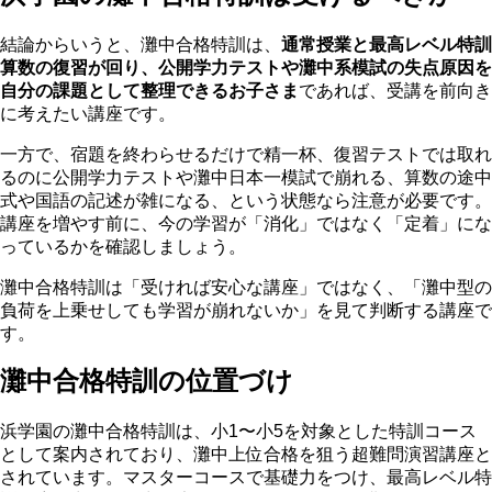
結論からいうと、灘中合格特訓は、
通常授業と最高レベル特訓
算数の復習が回り、公開学力テストや灘中系模試の失点原因を
自分の課題として整理できるお子さま
であれば、受講を前向き
に考えたい講座です。
一方で、宿題を終わらせるだけで精一杯、復習テストでは取れ
るのに公開学力テストや灘中日本一模試で崩れる、算数の途中
式や国語の記述が雑になる、という状態なら注意が必要です。
講座を増やす前に、今の学習が「消化」ではなく「定着」にな
っているかを確認しましょう。
灘中合格特訓は「受ければ安心な講座」ではなく、「灘中型の
負荷を上乗せしても学習が崩れないか」を見て判断する講座で
す。
灘中合格特訓の位置づけ
浜学園の灘中合格特訓は、小1〜小5を対象とした特訓コース
として案内されており、灘中上位合格を狙う超難問演習講座と
されています。マスターコースで基礎力をつけ、最高レベル特