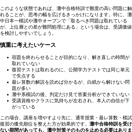
このような状態であれば、灘中合格特訓で難度の高い問題に触
れることが、思考の幅を広げるきっかけになります。特に、灘
中日本一模試や灘中オープンで「取るべき問題は取れている
が、上位層との差が難問処理にある」という場合は、受講価値
を検討しやすいでしょう。
慎重に考えたいケース
宿題を終わらせることが目的になり、解き直しの時間が
取れていない
復習テストは取れるのに、公開学力テストでは同じ単元
で失点する
最レ算数の解説を読めば分かるが、白紙から解けない問
題が多い
灘中系模試の後、判定だけ見て答案分析ができていない
受講資格やクラスに気持ちが左右され、本人の自信が下
がっている
この場合、講座を増やすより先に、通常授業・最レ算数・模試
復習の優先順位を整えた方が効果的です。
灘中合格特訓を受け
ない期間があっても、灘中対策そのものを止める必要はありま