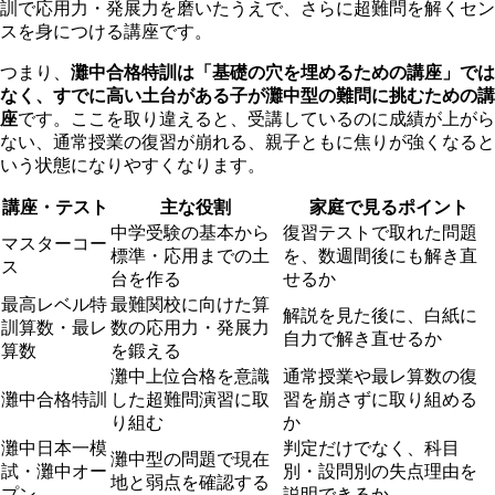
訓で応用力・発展力を磨いたうえで、さらに超難問を解くセン
スを身につける講座です。
つまり、
灘中合格特訓は「基礎の穴を埋めるための講座」では
なく、すでに高い土台がある子が灘中型の難問に挑むための講
座
です。ここを取り違えると、受講しているのに成績が上がら
ない、通常授業の復習が崩れる、親子ともに焦りが強くなると
いう状態になりやすくなります。
講座・テスト
主な役割
家庭で見るポイント
中学受験の基本から
復習テストで取れた問題
マスターコー
標準・応用までの土
を、数週間後にも解き直
ス
台を作る
せるか
最高レベル特
最難関校に向けた算
解説を見た後に、白紙に
訓算数・最レ
数の応用力・発展力
自力で解き直せるか
算数
を鍛える
灘中上位合格を意識
通常授業や最レ算数の復
灘中合格特訓
した超難問演習に取
習を崩さずに取り組める
り組む
か
灘中日本一模
判定だけでなく、科目
灘中型の問題で現在
試・灘中オー
別・設問別の失点理由を
地と弱点を確認する
プン
説明できるか