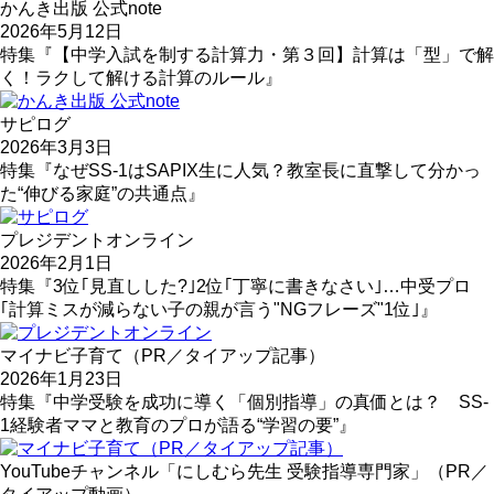
かんき出版 公式note
2026年5月12日
特集『【中学入試を制する計算力・第３回】計算は「型」で解
く！ラクして解ける計算のルール』
サピログ
2026年3月3日
特集『なぜSS-1はSAPIX生に人気？教室長に直撃して分かっ
た“伸びる家庭”の共通点』
プレジデントオンライン
2026年2月1日
特集『3位｢見直しした?｣2位｢丁寧に書きなさい｣…中受プロ
｢計算ミスが減らない子の親が言う"NGフレーズ"1位｣』
マイナビ子育て（PR／タイアップ記事）
2026年1月23日
特集『中学受験を成功に導く「個別指導」の真価とは？ SS-
1経験者ママと教育のプロが語る“学習の要”』
YouTubeチャンネル「にしむら先生 受験指導専門家」（PR／