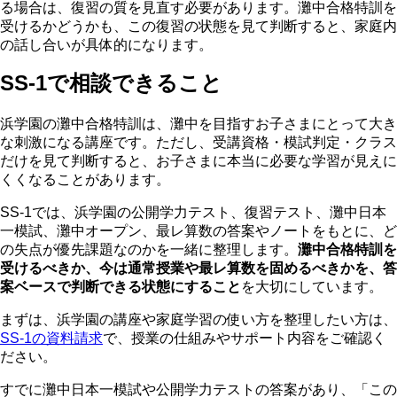
る場合は、復習の質を見直す必要があります。灘中合格特訓を
受けるかどうかも、この復習の状態を見て判断すると、家庭内
の話し合いが具体的になります。
SS-1で相談できること
浜学園の灘中合格特訓は、灘中を目指すお子さまにとって大き
な刺激になる講座です。ただし、受講資格・模試判定・クラス
だけを見て判断すると、お子さまに本当に必要な学習が見えに
くくなることがあります。
SS-1では、浜学園の公開学力テスト、復習テスト、灘中日本
一模試、灘中オープン、最レ算数の答案やノートをもとに、ど
の失点が優先課題なのかを一緒に整理します。
灘中合格特訓を
受けるべきか、今は通常授業や最レ算数を固めるべきかを、答
案ベースで判断できる状態にすること
を大切にしています。
まずは、浜学園の講座や家庭学習の使い方を整理したい方は、
SS-1の資料請求
で、授業の仕組みやサポート内容をご確認く
ださい。
すでに灘中日本一模試や公開学力テストの答案があり、「この