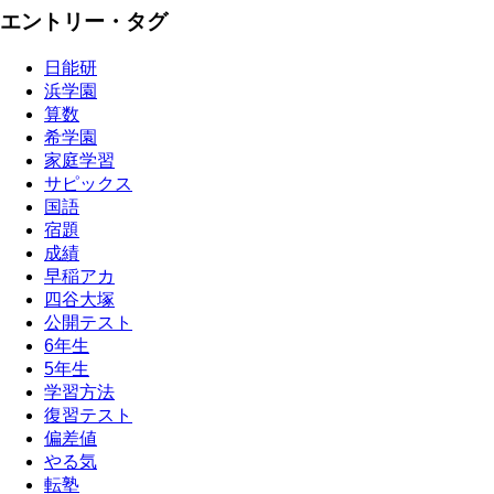
エントリー・タグ
日能研
浜学園
算数
希学園
家庭学習
サピックス
国語
宿題
成績
早稲アカ
四谷大塚
公開テスト
6年生
5年生
学習方法
復習テスト
偏差値
やる気
転塾