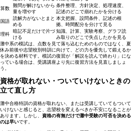
難問が解けないから
条件整理、方針決定、処理速度、
算数
量を増やす
記述のどこで崩れたかを分ける
読解力がないとまと
本文把握、設問条件、記述の根
国語
める
拠、時間配分を分けて見る
暗記不足だけで片づ
知識、計算、実験考察、グラフ読
理科
ける
み取りのどこで失点したかを見る
灘中系の模試は、点数を見て落ち込むためのものではなく、夏
休み前後や志望校別特訓に向けて、どの力を優先して鍛えるか
を決める材料です。模試の復習が「解説を読んで終わり」にな
っている場合は、受講講座より先に復習方法を見直しましょ
う。
資格が取れない・ついていけないときの
立て直し方
灘中合格特訓の資格が取れない、または受講していてもついて
いけないと感じると、志望校を変えるべきか不安になることが
あります。しかし、
資格の有無だけで灘中受験の可否を決める
のは早い
です。