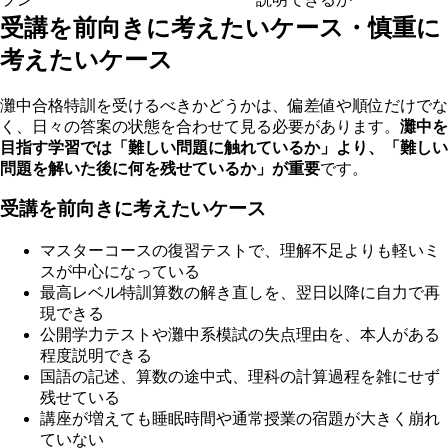
受講を前向きに考えたいケース・慎重に
考えたいケース
灘中合格特訓を受けるべきかどうかは、偏差値や順位だけでな
く、日々の答案の状態を合わせて見る必要があります。
灘中を
目指す学習では「難しい問題に触れているか」より、「難しい
問題を解いた後に何を残せているか」が重要
です。
受講を前向きに考えたいケース
マスターコースの復習テストで、理解不足よりも軽いミ
スが中心になっている
最高レベル特訓算数の解き直しを、翌日以降に自力で再
現できる
公開学力テストや灘中系模試の失点理由を、本人がある
程度説明できる
国語の記述、算数の途中式、理科の計算過程を雑にせず
残せている
講座が増えても睡眠時間や通常授業の宿題が大きく崩れ
ていない