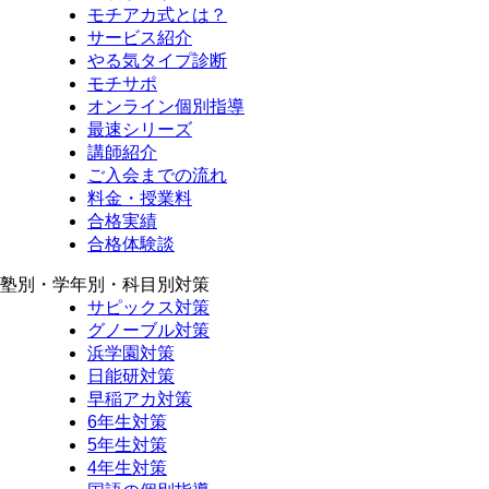
モチアカ式とは？
サービス紹介
やる気タイプ診断
モチサポ
オンライン個別指導
最速シリーズ
講師紹介
ご入会までの流れ
料金・授業料
合格実績
合格体験談
塾別・学年別・科目別対策
サピックス対策
グノーブル対策
浜学園対策
日能研対策
早稲アカ対策
6年生対策
5年生対策
4年生対策