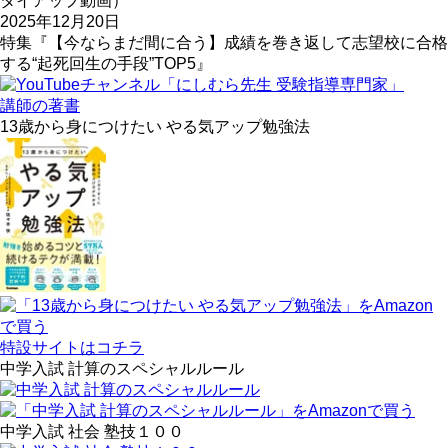
タイアップ動画）
2025年12月20日
特集『【今ならまだ間に合う】成績を巻き返して志望校に合格
する“起死回生の手段”TOP5』
講師の著書
13歳から身につけたい やる気アップ勉強法
特設サイトはコチラ
中学入試 計算のスペシャルルール
中学入試 社会 塾技１００