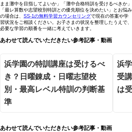
まま灘中を目指してよいか」「灘中合格特訓を受けるべきか」
「最レ算数や志望校別特訓との優先順位を決めたい」とお悩み
の場合は、
SS-1の無料学習カウンセリング
で現在の答案や学
習状況をご相談ください。お子さまの状況を整理したうえで、
必要な学習の順番を一緒に考えていきます。
あわせて読んでいただきたい参考記事・動画
浜学園の特訓講座は受けるべ
浜
き？日曜錬成・日曜志望校
受
別・最高レベル特訓の判断基
は
準
あわせて読んでいただきたい参考記事・動画