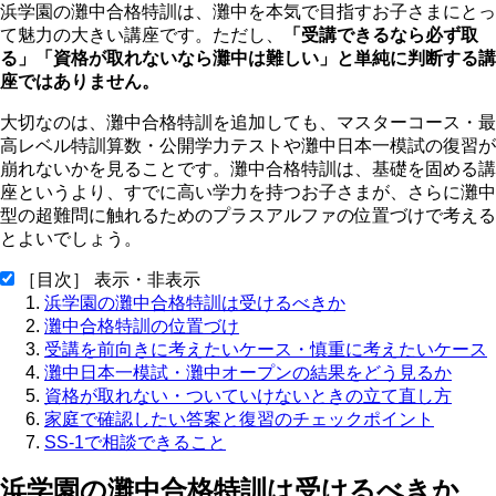
浜学園の灘中合格特訓は、灘中を本気で目指すお子さまにとっ
て魅力の大きい講座です。ただし、
「受講できるなら必ず取
る」「資格が取れないなら灘中は難しい」と単純に判断する講
座ではありません。
大切なのは、灘中合格特訓を追加しても、マスターコース・最
高レベル特訓算数・公開学力テストや灘中日本一模試の復習が
崩れないかを見ることです。灘中合格特訓は、基礎を固める講
座というより、すでに高い学力を持つお子さまが、さらに灘中
型の超難問に触れるためのプラスアルファの位置づけで考える
とよいでしょう。
［目次］ 表示・非表示
浜学園の灘中合格特訓は受けるべきか
灘中合格特訓の位置づけ
受講を前向きに考えたいケース・慎重に考えたいケース
灘中日本一模試・灘中オープンの結果をどう見るか
資格が取れない・ついていけないときの立て直し方
家庭で確認したい答案と復習のチェックポイント
SS-1で相談できること
浜学園の灘中合格特訓は受けるべきか