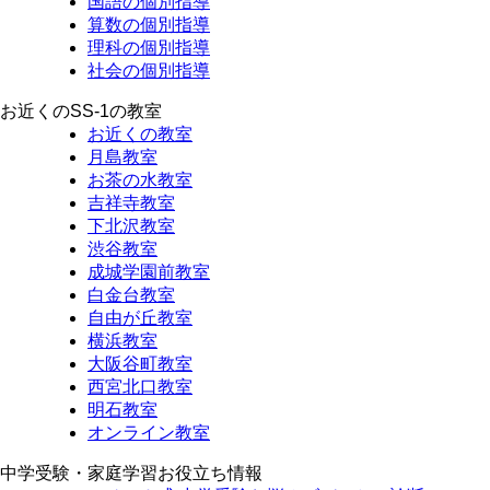
国語の個別指導
算数の個別指導
理科の個別指導
社会の個別指導
お近くのSS-1の教室
お近くの教室
月島教室
お茶の水教室
吉祥寺教室
下北沢教室
渋谷教室
成城学園前教室
白金台教室
自由が丘教室
横浜教室
大阪谷町教室
西宮北口教室
明石教室
オンライン教室
中学受験・家庭学習お役立ち情報