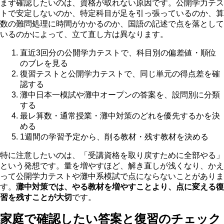
まず確認したいのは、資格が取れない原因です。公開学力テス
トで安定しないのか、特定科目が足を引っ張っているのか、算
数の難問処理に時間がかかるのか、国語の記述で点を落として
いるのかによって、立て直し方は異なります。
直近3回分の公開学力テストで、科目別の偏差値・順位
のブレを見る
復習テストと公開学力テストで、同じ単元の得点差を確
認する
灘中日本一模試や灘中オープンの答案を、設問別に分類
する
最レ算数・通常授業・灘中対策のどれを優先するかを決
める
1週間の学習予定から、削る教材・残す教材を決める
特に注意したいのは、「受講資格を取り戻すために全部やる」
という発想です。量を増やすほど、解き直しが浅くなり、かえ
って公開学力テストや灘中系模試で点にならないことがありま
す。
灘中対策では、やる教材を増やすことより、点に変える復
習を残すことが大切
です。
家庭で確認したい答案と復習のチェック