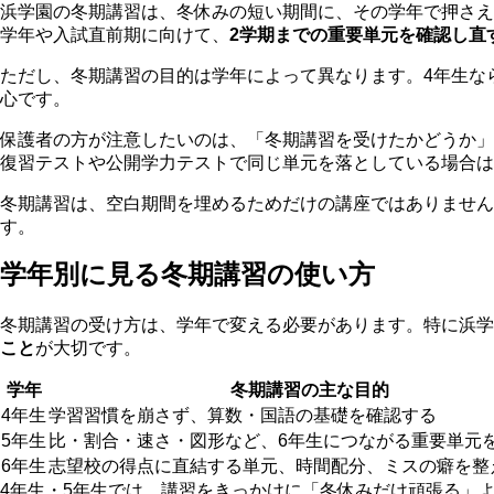
浜学園の冬期講習は、冬休みの短い期間に、その学年で押さえ
学年や入試直前期に向けて、
2学期までの重要単元を確認し直
ただし、冬期講習の目的は学年によって異なります。4年生な
心です。
保護者の方が注意したいのは、「冬期講習を受けたかどうか」
復習テストや公開学力テストで同じ単元を落としている場合は
冬期講習は、空白期間を埋めるためだけの講座ではありませ
す。
学年別に見る冬期講習の使い方
冬期講習の受け方は、学年で変える必要があります。特に浜学
こと
が大切です。
学年
冬期講習の主な目的
4年生
学習習慣を崩さず、算数・国語の基礎を確認する
5年生
比・割合・速さ・図形など、6年生につながる重要単元
6年生
志望校の得点に直結する単元、時間配分、ミスの癖を整
4年生・5年生では、講習をきっかけに「冬休みだけ頑張る」