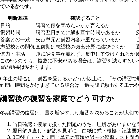
ているか
です。
判断基準
確認すること
目的
講習で何を固めたいかが言えるか
復習時間
講習翌日までに解き直す時間があるか
答案との一致
失点単元と講習内容が重なっているか
志望校との関係
直前期は志望校の頻出分野に結びつくか
体力・生活
睡眠や食事が崩れず、集中して受けられるか
この5つのうち、複数に不安がある場合は、講習を減らすとい
習の効果は変わります。
6年生の場合は、講習を受けるかどうか以上に、「その講習で
難問に時間をかけすぎている場合は、過去問で頻出する単元や
講習後の復習を家庭でどう回すか
冬期講習の復習は、量を増やすより順番を決めることが大切で
当日確認：授業で扱った問題のうち、理解があいまいな
翌日解き直し：解説を見ずに、白紙に式・根拠・記述要
3日後チェック：同じ単元の類題や過去の復習テスト問