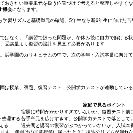
ておきたい重要単元を扱う位置づけで考えると整理しやすくな
す機会
になります。
ら学習リズムと基礎単元の確認、5年生なら新6年生に向けた苦
ではなく、「講習で扱った問題が、冬休み後に自力で解ける状
、受講量より復習の設計を見直す必要があります。
ん。浜学園のカリキュラムの中で、次の学年・入試本番に向け
園は授業、宿題、復習テスト、公開学力テストが連動している
家庭で見るポイント
宿題に時間がかかりすぎていないか、復習テスト前
を整理する
苦手単元を広げすぎず、公開学力テストで落として
える
過去問と講習の復習がぶつかっていないか、入試本
よりも、年明けの平常授業に戻ったときに復習のリズムが崩れ