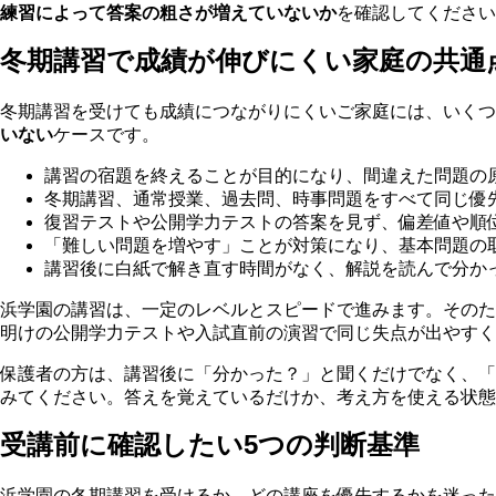
練習によって答案の粗さが増えていないか
を確認してください
冬期講習で成績が伸びにくい家庭の共通
冬期講習を受けても成績につながりにくいご家庭には、いくつ
いない
ケースです。
講習の宿題を終えることが目的になり、間違えた問題の
冬期講習、通常授業、過去問、時事問題をすべて同じ優
復習テストや公開学力テストの答案を見ず、偏差値や順
「難しい問題を増やす」ことが対策になり、基本問題の
講習後に白紙で解き直す時間がなく、解説を読んで分か
浜学園の講習は、一定のレベルとスピードで進みます。そのた
明けの公開学力テストや入試直前の演習で同じ失点が出やすく
保護者の方は、講習後に「分かった？」と聞くだけでなく、「
みてください。答えを覚えているだけか、考え方を使える状態
受講前に確認したい5つの判断基準
浜学園の冬期講習を受けるか、どの講座を優先するかを迷った