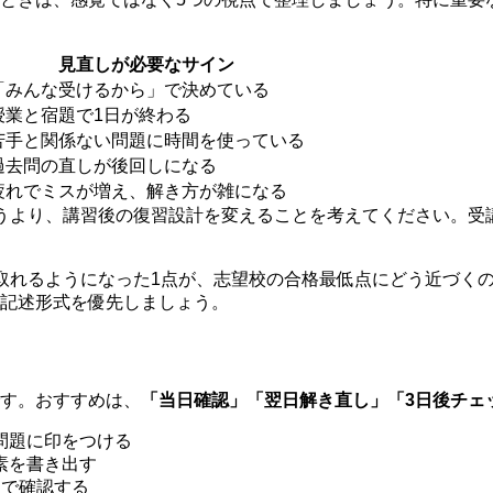
見直しが必要なサイン
「みんな受けるから」で決めている
授業と宿題で1日が終わる
苦手と関係ない問題に時間を使っている
過去問の直しが後回しになる
疲れでミスが増え、解き方が雑になる
うより、講習後の復習設計を変えることを考えてください。受
取れるようになった1点が、志望校の合格最低点にどう近づく
記述形式を優先しましょう。
す。おすすめは、
「当日確認」「翌日解き直し」「3日後チェ
問題に印をつける
素を書き出す
題で確認する