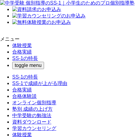
メニュー
体験授業
合格実績
SS-1の特長
toggle menu
SS-1の特長
SS-1で成績が上がる理由
合格実績
合格体験談
オンライン個別指導
塾別 成績の上げ方
中学受験の勉強法
資料ダウンロード
学習カウンセリング
体験授業