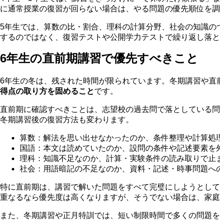
に通常授業の復習が回らない場合は、やる問題の優先順位を調
5年生では、算数の比・割合、理科の計算分野、社会の知識の
するのではなく、復習テストや公開学力テストで繰り返し落と
6年生の直前期講習で優先すべきこと
6年生の冬は、残された時間が限られています。冬期講習や直
得点の取り方を固めること
です。
直前期に確認すべきことは、志望校の過去問で落としている問
冬期講習後の復習方法も変わります。
算数：解法を思い出せなかったのか、条件整理や計算処
国語：本文は読めていたのか、設問の条件や記述要素を
理科：知識不足なのか、計算・実験条件の読み取りで止
社会：用語暗記の不足なのか、資料・記述・時事問題へ
特に直前期は、講習で解いた問題をすべて完璧にしようとして
重なるなら優先度は高くなりますが、そうでない場合は、家庭
また、冬期講習や正月特訓では、短い制限時間で多くの問題を