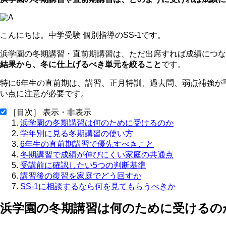
こんにちは。中学受験 個別指導のSS-1です。
浜学園の冬期講習・直前期講習は、ただ出席すれば成績につな
結果から、冬に仕上げるべき単元を絞ること
です。
特に6年生の直前期は、講習、正月特訓、過去問、弱点補強が
い点に注意が必要です。
［目次］ 表示・非表示
浜学園の冬期講習は何のために受けるのか
学年別に見る冬期講習の使い方
6年生の直前期講習で優先すべきこと
冬期講習で成績が伸びにくい家庭の共通点
受講前に確認したい5つの判断基準
講習後の復習を家庭でどう回すか
SS-1に相談するなら何を見てもらうべきか
浜学園の冬期講習は何のために受けるの