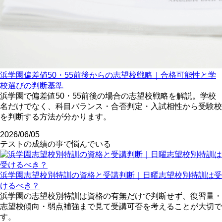
浜学園偏差値50・55前後からの志望校戦略｜合格可能性と学
校選びの判断基準
浜学園で偏差値50・55前後の場合の志望校戦略を解説。学校
名だけでなく、科目バランス・合否判定・入試相性から受験校
を判断する方法が分かります。
2026/06/05
テストの成績の事で悩んでいる
浜学園志望校別特訓の資格と受講判断｜日曜志望校別特訓は受
けるべき？
浜学園の志望校別特訓は資格の有無だけで判断せず、復習量・
志望校傾向・弱点補強まで見て受講可否を考えることが大切で
す。