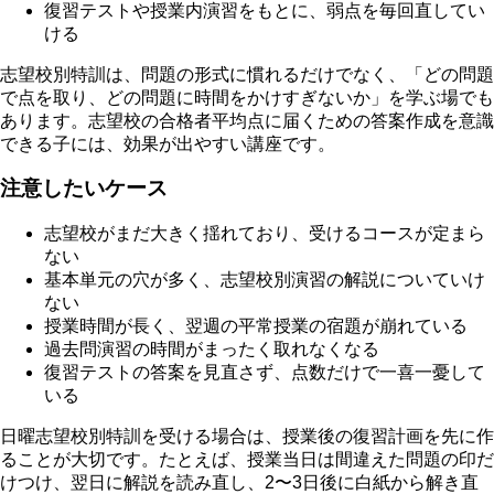
復習テストや授業内演習をもとに、弱点を毎回直してい
ける
志望校別特訓は、問題の形式に慣れるだけでなく、「どの問題
で点を取り、どの問題に時間をかけすぎないか」を学ぶ場でも
あります。志望校の合格者平均点に届くための答案作成を意識
できる子には、効果が出やすい講座です。
注意したいケース
志望校がまだ大きく揺れており、受けるコースが定まら
ない
基本単元の穴が多く、志望校別演習の解説についていけ
ない
授業時間が長く、翌週の平常授業の宿題が崩れている
過去問演習の時間がまったく取れなくなる
復習テストの答案を見直さず、点数だけで一喜一憂して
いる
日曜志望校別特訓を受ける場合は、授業後の復習計画を先に作
ることが大切です。たとえば、授業当日は間違えた問題の印だ
けつけ、翌日に解説を読み直し、2〜3日後に白紙から解き直