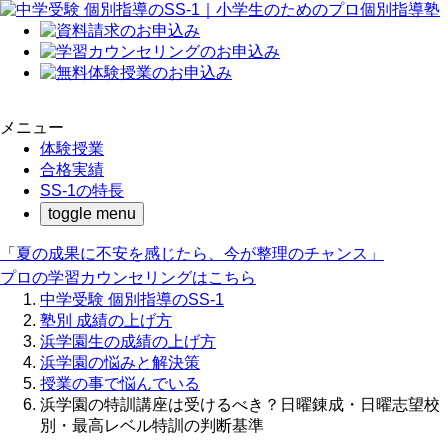
メニュー
体験授業
合格実績
SS-1の特長
toggle menu
「夏の成果に不安を感じたら、今が整理のチャンス」
プロの学習カウンセリングはこちら
中学受験 個別指導のSS-1
塾別 成績の上げ方
浜学園生の成績の上げ方
浜学園の悩みと解決策
授業の事で悩んでいる
浜学園の特訓講座は受けるべき？日曜錬成・日曜志望校
別・最高レベル特訓の判断基準