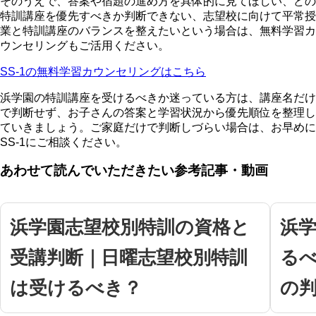
そのうえで、答案や宿題の進め方を具体的に見てほしい、どの
特訓講座を優先すべきか判断できない、志望校に向けて平常授
業と特訓講座のバランスを整えたいという場合は、無料学習カ
ウンセリングもご活用ください。
SS-1の無料学習カウンセリングはこちら
浜学園の特訓講座を受けるべきか迷っている方は、講座名だけ
で判断せず、お子さんの答案と学習状況から優先順位を整理し
ていきましょう。ご家庭だけで判断しづらい場合は、お早めに
SS-1にご相談ください。
あわせて読んでいただきたい参考記事・動画
浜学園志望校別特訓の資格と
浜
受講判断｜日曜志望校別特訓
る
は受けるべき？
の