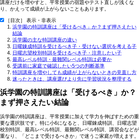
講座だけを増やすと、平常授業の宿題やテスト直しが浅くな
り、かえって成績が上がらないこともあります。
［目次］ 表示・非表示
浜学園の特訓講座は「受けるべき」か？まず押さえたい
結論
浜学園の主な特訓講座の違い
日曜錬成特訓を受けるべき子・受けない選択を考える子
日曜志望校別特訓を受けるべき子・注意したい子
最高レベル特訓・最難関レベル特訓は必要か
受講前に家庭で確認したい5つの判断基準
特訓講座を増やしても成績が上がらないときの見直し方
迷ったときは、講座選びより先に学習状況を整理する
浜学園の特訓講座は「受けるべき」か？
まず押さえたい結論
浜学園の特訓講座は、平常授業に加えて学力を伸ばすための重
要な選択肢です。特に小6になると、日曜錬成特訓、日曜志望
校別特訓、最高レベル特訓、最難関レベル特訓、講習会などが
重なり、「どこまで受けるべきか」で迷うご家庭が増えます。