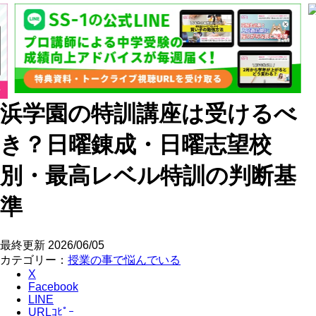
浜学園の特訓講座は受けるべ
き？日曜錬成・日曜志望校
別・最高レベル特訓の判断基
準
最終更新
2026/06/05
カテゴリー：
授業の事で悩んでいる
X
Facebook
LINE
URLｺﾋﾟｰ