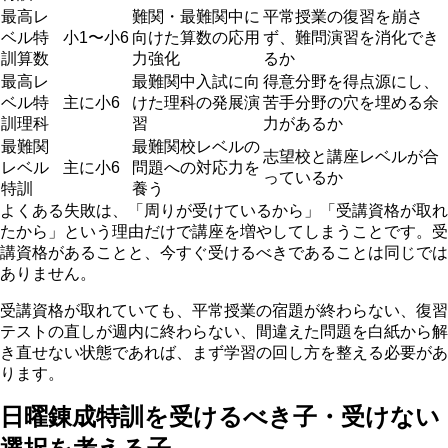
最高レ
難関・最難関中に
平常授業の復習を崩さ
ベル特
小1〜小6
向けた算数の応用
ず、難問演習を消化でき
訓算数
力強化
るか
最高レ
最難関中入試に向
得意分野を得点源にし、
ベル特
主に小6
けた理科の発展演
苦手分野の穴を埋める余
訓理科
習
力があるか
最難関
最難関校レベルの
志望校と講座レベルが合
レベル
主に小6
問題への対応力を
っているか
特訓
養う
よくある失敗は、「周りが受けているから」「受講資格が取れ
たから」という理由だけで講座を増やしてしまうことです。受
講資格があることと、今すぐ受けるべきであることは同じでは
ありません。
受講資格が取れていても、平常授業の宿題が終わらない、復習
テストの直しが週内に終わらない、間違えた問題を白紙から解
き直せない状態であれば、まず学習の回し方を整える必要があ
ります。
日曜錬成特訓を受けるべき子・受けない