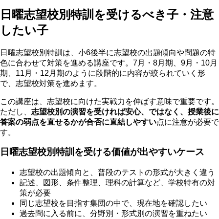
日曜志望校別特訓を受けるべき子・注意
したい子
日曜志望校別特訓は、小6後半に志望校の出題傾向や問題の特
色に合わせて対策を進める講座です。7月・8月期、9月・10月
期、11月・12月期のように段階的に内容が絞られていく形
で、志望校対策を進めます。
この講座は、志望校に向けた実戦力を伸ばす意味で重要です。
ただし、
志望校別の演習を受ければ安心、ではなく、授業後に
答案の弱点を直せるかが合否に直結しやすい
点に注意が必要で
す。
日曜志望校別特訓を受ける価値が出やすいケース
志望校の出題傾向と、普段のテストの形式が大きく違う
記述、図形、条件整理、理科の計算など、学校特有の対
策が必要
同じ志望校を目指す集団の中で、現在地を確認したい
過去問に入る前に、分野別・形式別の演習を重ねたい