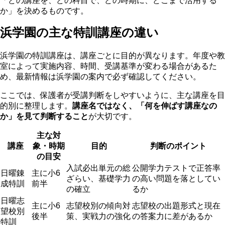
「どの講座を、どの科目で、どの時期に、どこまで活用する
か」を決めるものです。
浜学園の主な特訓講座の違い
浜学園の特訓講座は、講座ごとに目的が異なります。年度や教
室によって実施内容、時間、受講基準が変わる場合があるた
め、最新情報は浜学園の案内で必ず確認してください。
ここでは、保護者が受講判断をしやすいように、主な講座を目
的別に整理します。
講座名ではなく、「何を伸ばす講座なの
か」を見て判断すること
が大切です。
主な対
講座
象・時期
目的
判断のポイント
の目安
入試必出単元の総
公開学力テストで正答率
日曜錬
主に小6
ざらい、基礎学力
の高い問題を落としてい
成特訓
前半
の確立
るか
日曜志
主に小6
志望校別の傾向対
志望校の出題形式と現在
望校別
後半
策、実戦力の強化
の答案力に差があるか
特訓