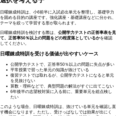
選択を考える子
日曜錬成特訓は、小6前半に入試必出単元を整理し、基礎学力
を固める目的の講座です。強化講座・基礎講座などに分かれ、
テーマを絞って学習する形が取られます。
日曜錬成特訓を検討する際は、
公開学力テストの正答率表を見
て、正答率50％以上の問題をどの程度落としているか
を確認
してください。
日曜錬成特訓を受ける価値が出やすいケース
公開学力テストで、正答率50％以上の問題に失点が多い
平常授業で習った単元の知識が抜けている
復習テストでは取れるが、公開学力テストになると単元
を見抜けない
算数・理科などで、典型問題の解法がすぐに出てこない
6年後半の志望校対策に入る前に、重要単元を総点検し
たい
このような場合、日曜錬成特訓は、抜けている単元を確認し直
す機会になります。ただし、受けっぱなしでは効果が出にく