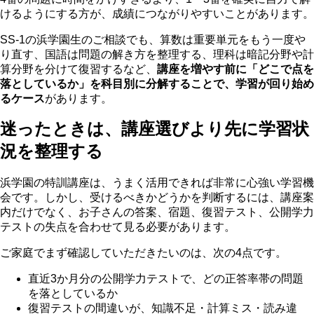
けるようにする方が、成績につながりやすいことがあります。
SS-1の浜学園生のご相談でも、算数は重要単元をもう一度や
り直す、国語は問題の解き方を整理する、理科は暗記分野や計
算分野を分けて復習するなど、
講座を増やす前に「どこで点を
落としているか」を科目別に分解することで、学習が回り始め
るケース
があります。
迷ったときは、講座選びより先に学習状
況を整理する
浜学園の特訓講座は、うまく活用できれば非常に心強い学習機
会です。しかし、受けるべきかどうかを判断するには、講座案
内だけでなく、お子さんの答案、宿題、復習テスト、公開学力
テストの失点を合わせて見る必要があります。
ご家庭でまず確認していただきたいのは、次の4点です。
直近3か月分の公開学力テストで、どの正答率帯の問題
を落としているか
復習テストの間違いが、知識不足・計算ミス・読み違