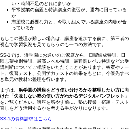
い・時間不足のどれに多いか
平常授業の宿題と特訓講座の復習が、週内に回っている
か
志望校に必要な力と、今取り組んでいる講座の内容が合
っているか
もしこの整理が難しい場合は、講座を追加する前に、第三者の
視点で学習状況を見てもらうのも一つの方法です。
SS-1では、浜学園にお通いのご家庭から、日曜錬成特訓、日
曜志望校別特訓、最高レベル特訓、最難関レベル特訓などの受
講判断についてご相談をいただくことがあります。答案やノー
ト、復習テスト、公開学力テストの結果をもとに、今優先すべ
き単元や教材の整理を行います。
まずは、
浜学園の講座をどう使い分けるかを整理したい方に向
けた「失敗しない塾の使い方がわかるデジタルパンフレット」
をご覧ください。講座を増やす前に、塾の授業・宿題・テスト
直しをどう活用するかを考える手がかりになります。
SS-1の資料請求はこちら