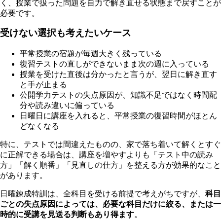
く、授業で扱った問題を自力で解き直せる状態まで戻すことが
必要です。
受けない選択も考えたいケース
平常授業の宿題が毎週大きく残っている
復習テストの直しができないまま次の週に入っている
授業を受けた直後は分かったと言うが、翌日に解き直す
と手が止まる
公開学力テストの失点原因が、知識不足ではなく時間配
分や読み違いに偏っている
日曜日に講座を入れると、平常授業の復習時間がほとん
どなくなる
特に、テストでは間違えたものの、家で落ち着いて解くとすぐ
に正解できる場合は、講座を増やすよりも「テスト中の読み
方」「解く順番」「見直しの仕方」を整える方が効果的なこと
があります。
日曜錬成特訓は、全科目を受ける前提で考えがちですが、
科目
ごとの失点原因によっては、必要な科目だけに絞る、または一
時的に受講を見送る判断もあり得ます
。