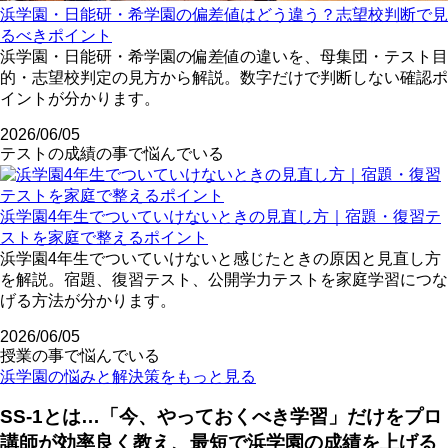
浜学園・日能研・希学園の偏差値はどう違う？志望校判断で見
るべきポイント
浜学園・日能研・希学園の偏差値の違いを、母集団・テスト目
的・志望校判定の見方から解説。数字だけで判断しない確認ポ
イントが分かります。
2026/06/05
テストの成績の事で悩んでいる
浜学園4年生でついていけないときの見直し方｜宿題・復習テ
ストを家庭で整えるポイント
浜学園4年生でついていけないと感じたときの原因と見直し方
を解説。宿題、復習テスト、公開学力テストを家庭学習につな
げる方法が分かります。
2026/06/05
授業の事で悩んでいる
浜学園の悩みと解決策をもっと見る
SS-1とは…「今、やっておくべき学習」だけをプロ
講師が効率良く教え、最短で浜学園の成績を上げる