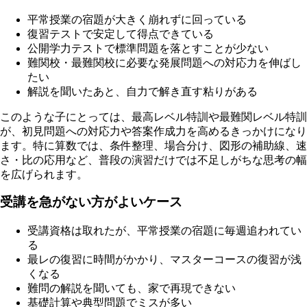
平常授業の宿題が大きく崩れずに回っている
復習テストで安定して得点できている
公開学力テストで標準問題を落とすことが少ない
難関校・最難関校に必要な発展問題への対応力を伸ばし
たい
解説を聞いたあと、自力で解き直す粘りがある
このような子にとっては、最高レベル特訓や最難関レベル特訓
が、初見問題への対応力や答案作成力を高めるきっかけになり
ます。特に算数では、条件整理、場合分け、図形の補助線、速
さ・比の応用など、普段の演習だけでは不足しがちな思考の幅
を広げられます。
受講を急がない方がよいケース
受講資格は取れたが、平常授業の宿題に毎週追われてい
る
最レの復習に時間がかかり、マスターコースの復習が浅
くなる
難問の解説を聞いても、家で再現できない
基礎計算や典型問題でミスが多い