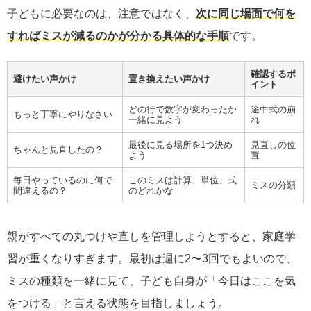
子どもに必要なのは、注意ではなく、
次に同じ場面で何を
すればミスが減るのかが分かる具体的な手順
です。
確認するポ
避けたい声かけ
置き換えたい声かけ
イント
どの行で数字が変わったか
途中式の崩
もっと丁寧にやりなさい
一緒に見よう
れ
最後に見る場所を1つ決め
見直しの位
ちゃんと見直したの？
よう
置
毎日やっているのに何で
このミスは計算、単位、式
ミスの分類
間違えるの？
のどれかな
親がすべての丸つけや直しを管理しようとすると、家庭学
習が重くなりすぎます。最初は週に2〜3回でもよいので、
ミスの種類を一緒に見て、子ども自身が「今日はここを気
をつける」と言える状態を目指しましょう。