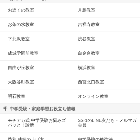
お近くの教室
月島教室
お茶の水教室
吉祥寺教室
下北沢教室
渋谷教室
成城学園前教室
白金台教室
自由が丘教室
横浜教室
大阪谷町教室
西宮北口教室
明石教室
オンライン教室
中学受験・家庭学習お役立ち情報
モチアカ式 中学受験お悩みズ
SS-1のLINE友だち・メルマガ
バッと！診断
会員
塾別 成績の上げ方
中学受験の勉強法