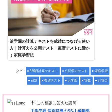
浜学園の計算テキストを成績につなげる使い
方｜計算力を公開テスト・復習テストに活か
す家庭学習法
タグ：
365日計算テキスト
公開学力テスト
家庭学習
宿題
復習テスト
浜学園
算数
計算力
この相談に答えた講師
中学受験 個別指導のSS-1 編集部