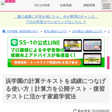
SS-1の特長
合格実績
体験授業
toggle
menu
「夏の成果に不安を感じたら、今が整理のチャンス」
プロの学習カウンセリングはこちら
中学受験 個別指導のSS-1
塾別 成績の上げ方
浜学園生の成績の上げ方
浜
浜学園の計算テキストを成績につなげ
る使い方｜計算力を公開テスト・復習
テストに活かす家庭学習法
2026/06/05
最終更新