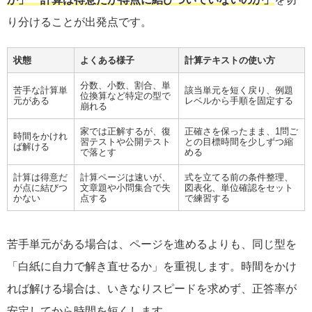
り分けることが出発点です。
状態
よくある様子
計算テキストの使い方
分数、小数、割合、単
苦手な計算単
該当単元を短く戻り、例題
位換算など特定の型で
元がある
レベルから手順を固定する
崩れる
家では正解するが、復
正確さを保ったまま、1問ご
時間をかけれ
習テストや公開テスト
との目標時間を少しずつ縮
ば解ける
で落とす
める
計算は得意だ
計算ページは速いが、
式を立てる前の条件整理、
が点に結びつ
文章題や小問集合で失
図表化、単位確認をセット
かない
点する
で練習する
苦手単元がある場合は、ページを進めるよりも、同じ型を
「白紙に自力で解き直せるか」を重視します。時間をかけ
れば解ける場合は、いきなりスピードを求めず、正答率が
安定してから時間を短くします。