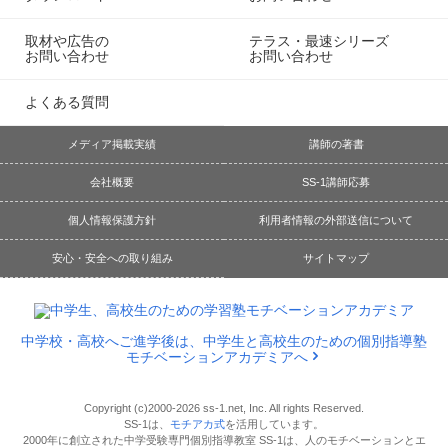
取材や広告の
テラス・最速シリーズ
お問い合わせ
お問い合わせ
よくある質問
メディア掲載実績
講師の著書
会社概要
SS-1講師応募
個人情報保護方針
利用者情報の外部送信について
安心・安全への取り組み
サイトマップ
中学校・高校へご進学後は、中学生と高校生のための個別指導塾
モチベーションアカデミアへ
Copyright (c)2000-2026 ss-1.net, Inc. All rights Reserved.
SS-1は、
モチアカ式
を活用しています。
2000年に創立された中学受験専門個別指導教室 SS-1は、人のモチベーションとエ