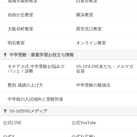
成城学園前教室
白金台教室
自由が丘教室
横浜教室
大阪谷町教室
西宮北口教室
明石教室
オンライン教室
中学受験・家庭学習お役立ち情報
モチアカ式 中学受験お悩みズ
SS-1のLINE友だち・メルマガ
バッと！診断
会員
塾別 成績の上げ方
中学受験の勉強法
中学校の入試傾向と受験対策
SS-1のSNSメディア
公式LINE
公式YouTube
公式X
公式X(広報)