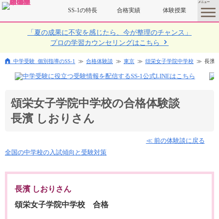
SS-1の特長
合格実績
体験授業
toggle
menu
「夏の成果に不安を感じたら、今が整理のチャンス」
プロの学習カウンセリングはこちら
中学受験 個別指導のSS-1
合格体験談
東京
頌栄女子学院中学校
長濱 
頌栄女子学院中学校の合格体験談
長濱 しおりさん
≪ 前の体験談に戻る
全国の中学校の入試傾向と受験対策
長濱 しおりさん
頌栄女子学院中学校 合格