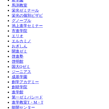
希学園
馬渕教室
栄光ゼミナール
栄光の個別ビザビ
グノーブル
池上進学セミナー
市進学院
エリオ
エルカミノ
おぎしん
開進ゼミ
啓進塾
啓明館
国大Qゼミ
ジーニアス
成基学園
創学アカデミー
創研学院
進学館
第一ゼミパシード
進学教室T・М・T
能開センター