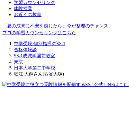
学習カウンセリング
体験授業
お近くの教室
「夏の成果に不安を感じたら、今が整理のチャンス」
プロの学習カウンセリングはこちら
中学受験 個別指導のSS-1
合格体験談
SS-1成城学園前教室
東京
日本大学第二中学校
堀江 大輝さん(四谷大塚)