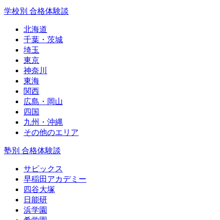
学校別 合格体験談
北海道
千葉・茨城
埼玉
東京
神奈川
東海
関西
広島・岡山
四国
九州・沖縄
その他のエリア
塾別 合格体験談
サピックス
早稲田アカデミー
四谷大塚
日能研
浜学園