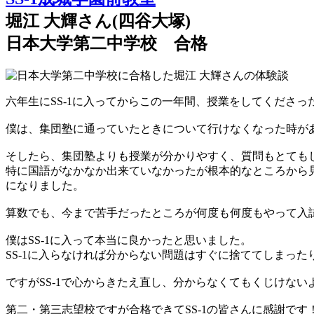
堀江 大輝さん(四谷大塚)
日本大学第二中学校 合格
六年生にSS-1に入ってからこの一年間、授業をしてくださ
僕は、集団塾に通っていたときについて行けなくなった時があ
そしたら、集団塾よりも授業が分かりやすく、質問もとても
特に国語がなかなか出来ていなかったが根本的なところから
になりました。
算数でも、今まで苦手だったところが何度も何度もやって入
僕はSS-1に入って本当に良かったと思いました。
SS-1に入らなければ分からない問題はすぐに捨ててしまっ
ですがSS-1で心からきたえ直し、分からなくてもくじけな
第二・第三志望校ですが合格できてSS-1の皆さんに感謝です