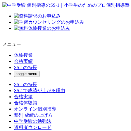
メニュー
体験授業
合格実績
SS-1の特長
toggle menu
SS-1の特長
SS-1で成績が上がる理由
合格実績
合格体験談
オンライン個別指導
塾別 成績の上げ方
中学受験の勉強法
資料ダウンロード