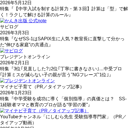
2026年5月12日
特集『【中学入試を制する計算力・第３回】計算は「型」で解
く！ラクして解ける計算のルール』
サピログ
2026年3月3日
特集『なぜSS-1はSAPIX生に人気？教室長に直撃して分かっ
た“伸びる家庭”の共通点』
プレジデントオンライン
2026年2月1日
特集『3位｢見直しした?｣2位｢丁寧に書きなさい｣…中受プロ
｢計算ミスが減らない子の親が言う"NGフレーズ"1位｣』
マイナビ子育て（PR／タイアップ記事）
2026年1月23日
特集『中学受験を成功に導く「個別指導」の真価とは？ SS-
1経験者ママと教育のプロが語る“学習の要”』
YouTubeチャンネル「にしむら先生 受験指導専門家」（PR／
タイアップ動画）