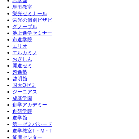
希学園
馬渕教室
栄光ゼミナール
栄光の個別ビザビ
グノーブル
池上進学セミナー
市進学院
エリオ
エルカミノ
おぎしん
開進ゼミ
啓進塾
啓明館
国大Qゼミ
ジーニアス
成基学園
創学アカデミー
創研学院
進学館
第一ゼミパシード
進学教室T・М・T
能開センター