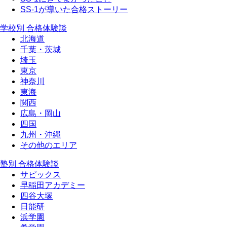
SS-1が導いた合格ストーリー
学校別 合格体験談
北海道
千葉・茨城
埼玉
東京
神奈川
東海
関西
広島・岡山
四国
九州・沖縄
その他のエリア
塾別 合格体験談
サピックス
早稲田アカデミー
四谷大塚
日能研
浜学園