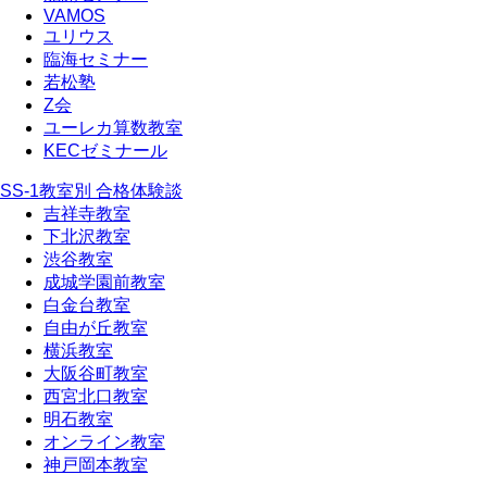
VAMOS
ユリウス
臨海セミナー
若松塾
Z会
ユーレカ算数教室
KECゼミナール
SS-1教室別 合格体験談
吉祥寺教室
下北沢教室
渋谷教室
成城学園前教室
白金台教室
自由が丘教室
横浜教室
大阪谷町教室
西宮北口教室
明石教室
オンライン教室
神戸岡本教室