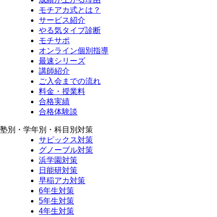
モチアカ式とは？
サービス紹介
やる気タイプ診断
モチサポ
オンライン個別指導
最速シリーズ
講師紹介
ご入会までの流れ
料金・授業料
合格実績
合格体験談
塾別・学年別・科目別対策
サピックス対策
グノーブル対策
浜学園対策
日能研対策
早稲アカ対策
6年生対策
5年生対策
4年生対策