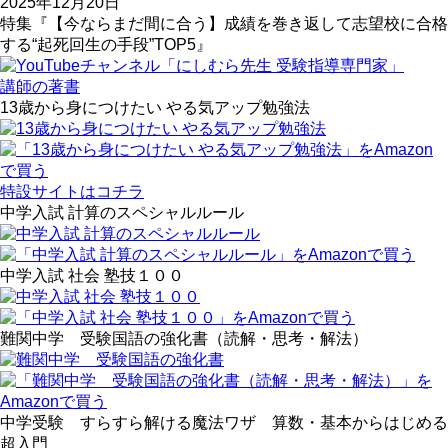
2025年12月20日
特集『【今ならまだ間に合う】成績を巻き返して志望校に合格
する“起死回生の手段”TOP5』
講師の著書
13歳から身につけたい やる気アップ勉強法
特設サイトはコチラ
中学入試 計算のスペシャルルール
中学入試 社会 塾技１００
難関中学 受験国語の強化書（読解・思考・解法）
中学受験 すらすら解ける魔法ワザ 算数・基本からはじめる
超入門