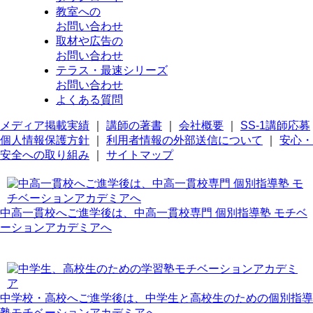
教室への
お問い合わせ
取材や広告の
お問い合わせ
テラス・最速シリーズ
お問い合わせ
よくある質問
メディア掲載実績
｜
講師の著書
｜
会社概要
｜
SS-1講師応募
個人情報保護方針
｜
利用者情報の外部送信について
｜
安心・
安全への取り組み
｜
サイトマップ
中高一貫校へご進学後は、中高一貫校専門 個別指導塾 モチベ
ーションアカデミアへ
中学校・高校へご進学後は、中学生と高校生のための個別指導
塾モチベーションアカデミアへ