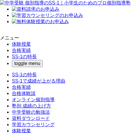
メニュー
体験授業
合格実績
SS-1の特長
toggle menu
SS-1の特長
SS-1で成績が上がる理由
合格実績
合格体験談
オンライン個別指導
塾別 成績の上げ方
中学受験の勉強法
資料ダウンロード
学習カウンセリング
体験授業