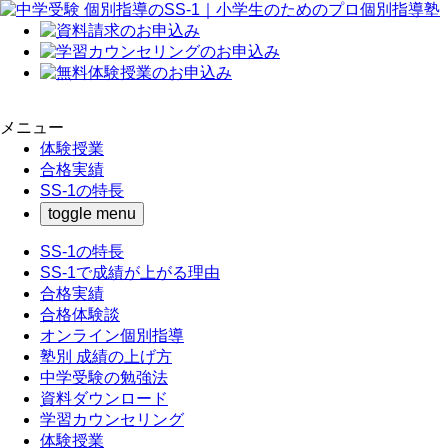
メニュー
体験授業
合格実績
SS-1の特長
toggle menu
SS-1の特長
SS-1で成績が上がる理由
合格実績
合格体験談
オンライン個別指導
塾別 成績の上げ方
中学受験の勉強法
資料ダウンロード
学習カウンセリング
体験授業