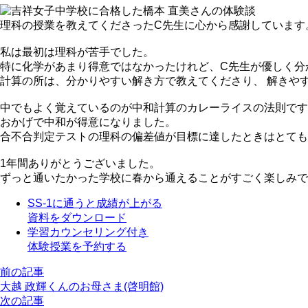
理科の授業を教えてくださったC先生に心から感謝しています
私は最初は理科が苦手でした。
特に化学があまり得意ではなかったけれど、C先生が優しく分
計算の所は、分かりやすい解き方で教えてくださり、 解きや
中でもよく覚えているのが中和計算のカレーライスの法則です
おかげで中和が得意になりました。
合不合判定テストの理科の偏差値が目標に達したときはとても
1年間ありがとうございました。
ずっと通いたかった学校に春から通えることがすごく楽しみで
SS-1に通うと成績が上がる
資料をダウンロード
学習カウンセリング付き
体験授業を予約する
前の記事
大越 政輝くんのお母さま(啓明館)
次の記事