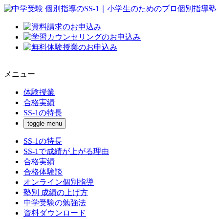
メニュー
体験授業
合格実績
SS-1の特長
toggle menu
SS-1の特長
SS-1で成績が上がる理由
合格実績
合格体験談
オンライン個別指導
塾別 成績の上げ方
中学受験の勉強法
資料ダウンロード