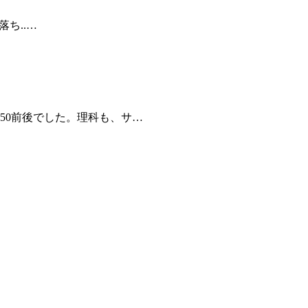
落ち..…
50前後でした。理科も、サ…