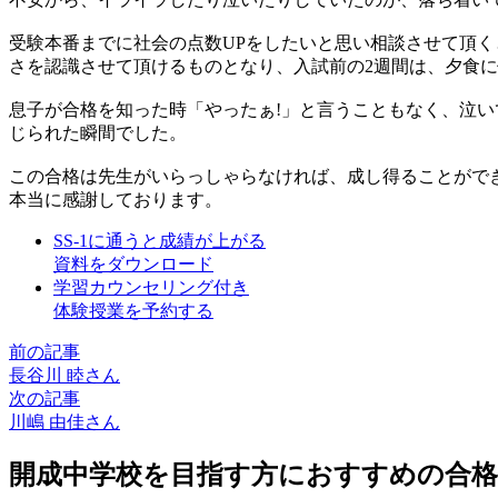
受験本番までに社会の点数UPをしたいと思い相談させて頂
さを認識させて頂けるものとなり、入試前の2週間は、夕食
息子が合格を知った時「やったぁ!」と言うこともなく、泣
じられた瞬間でした。
この合格は先生がいらっしゃらなければ、成し得ることがで
本当に感謝しております。
SS-1に通うと成績が上がる
資料をダウンロード
学習カウンセリング付き
体験授業を予約する
前の記事
長谷川 睦さん
次の記事
川嶋 由佳さん
開成中学校を目指す方におすすめの合格