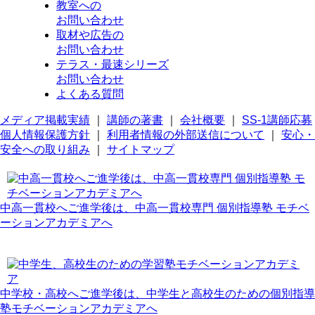
教室への
お問い合わせ
取材や広告の
お問い合わせ
テラス・最速シリーズ
お問い合わせ
よくある質問
メディア掲載実績
｜
講師の著書
｜
会社概要
｜
SS-1講師応募
個人情報保護方針
｜
利用者情報の外部送信について
｜
安心・
安全への取り組み
｜
サイトマップ
中高一貫校へご進学後は、中高一貫校専門 個別指導塾 モチベ
ーションアカデミアへ
中学校・高校へご進学後は、中学生と高校生のための個別指導
塾モチベーションアカデミアへ