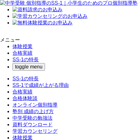
メニュー
体験授業
合格実績
SS-1の特長
toggle menu
SS-1の特長
SS-1で成績が上がる理由
合格実績
合格体験談
オンライン個別指導
塾別 成績の上げ方
中学受験の勉強法
資料ダウンロード
学習カウンセリング
体験授業