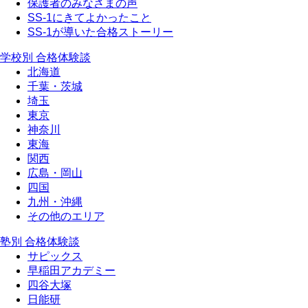
保護者のみなさまの声
SS-1にきてよかったこと
SS-1が導いた合格ストーリー
学校別 合格体験談
北海道
千葉・茨城
埼玉
東京
神奈川
東海
関西
広島・岡山
四国
九州・沖縄
その他のエリア
塾別 合格体験談
サピックス
早稲田アカデミー
四谷大塚
日能研