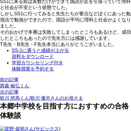
SS1に来る前は算数だけができて国語が足を引張っていて理科
と社会が不安という状態でした。
しかしSS1に行ってみると先生たちが要点などぼくにあった勉
強法で勉強ができたので、国語が平均に理科と社会がよくなり
ました。
そのおかげで本番は失敗してしまったところもあるけど、成功
したところもあったので先生方には感謝しています。
T先生・B先生・F先生本当にありがとうございました。
SS-1に通うと成績が上がる
資料をダウンロード
学習カウンセリング付き
体験授業を予約する
前の記事
西森 敏弘くん
次の記事
歌川 悠馬くん/歌川 優月さんのお母さま
本郷中学校を目指す方におすすめの合格
体験談