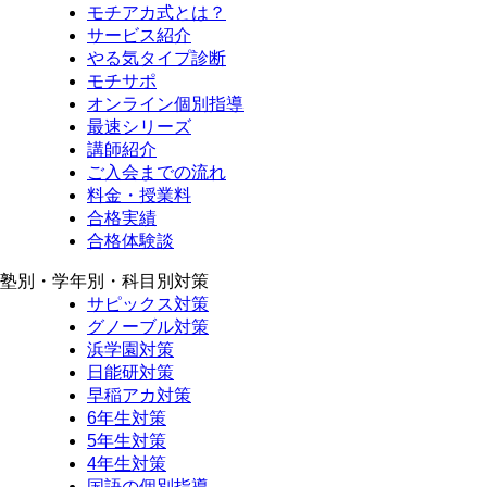
モチアカ式とは？
サービス紹介
やる気タイプ診断
モチサポ
オンライン個別指導
最速シリーズ
講師紹介
ご入会までの流れ
料金・授業料
合格実績
合格体験談
塾別・学年別・科目別対策
サピックス対策
グノーブル対策
浜学園対策
日能研対策
早稲アカ対策
6年生対策
5年生対策
4年生対策
国語の個別指導