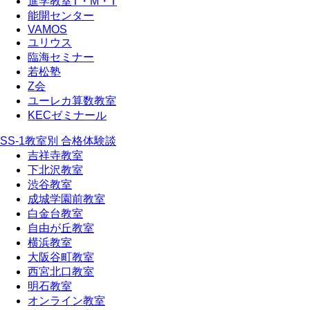
進学教室T・М・T
能開センター
VAMOS
ユリウス
臨海セミナー
若松塾
Z会
ユーレカ算数教室
KECゼミナール
SS-1教室別 合格体験談
吉祥寺教室
下北沢教室
渋谷教室
成城学園前教室
白金台教室
自由が丘教室
横浜教室
大阪谷町教室
西宮北口教室
明石教室
オンライン教室