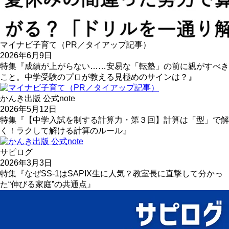
マイナビ子育て（PR／タイアップ記事）
2026年6月9日
特集『成績が上がらない……安易な「転塾」の前に親がすべき
こと。中学受験のプロが教える見極めのサインは？』
かんき出版 公式note
2026年5月12日
特集『【中学入試を制する計算力・第３回】計算は「型」で解
く！ラクして解ける計算のルール』
サピログ
2026年3月3日
特集『なぜSS-1はSAPIX生に人気？教室長に直撃して分かっ
た“伸びる家庭”の共通点』