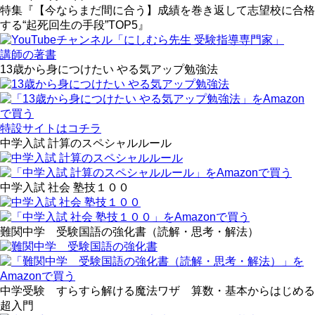
特集『【今ならまだ間に合う】成績を巻き返して志望校に合格
する“起死回生の手段”TOP5』
講師の著書
13歳から身につけたい やる気アップ勉強法
特設サイトはコチラ
中学入試 計算のスペシャルルール
中学入試 社会 塾技１００
難関中学 受験国語の強化書（読解・思考・解法）
中学受験 すらすら解ける魔法ワザ 算数・基本からはじめる
超入門