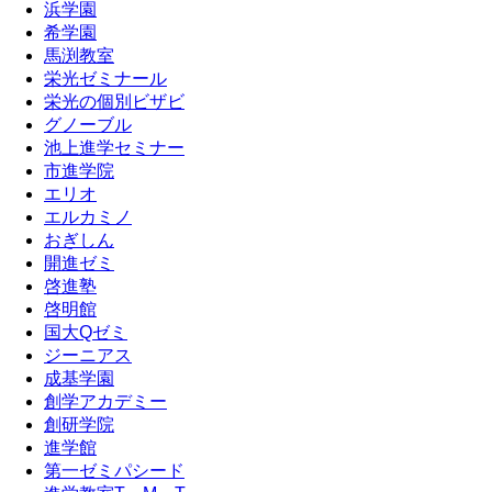
浜学園
希学園
馬渕教室
栄光ゼミナール
栄光の個別ビザビ
グノーブル
池上進学セミナー
市進学院
エリオ
エルカミノ
おぎしん
開進ゼミ
啓進塾
啓明館
国大Qゼミ
ジーニアス
成基学園
創学アカデミー
創研学院
進学館
第一ゼミパシード