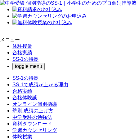
メニュー
体験授業
合格実績
SS-1の特長
toggle menu
SS-1の特長
SS-1で成績が上がる理由
合格実績
合格体験談
オンライン個別指導
塾別 成績の上げ方
中学受験の勉強法
資料ダウンロード
学習カウンセリング
体験授業