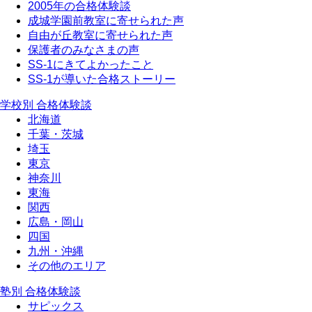
2005年の合格体験談
成城学園前教室に寄せられた声
自由が丘教室に寄せられた声
保護者のみなさまの声
SS-1にきてよかったこと
SS-1が導いた合格ストーリー
学校別 合格体験談
北海道
千葉・茨城
埼玉
東京
神奈川
東海
関西
広島・岡山
四国
九州・沖縄
その他のエリア
塾別 合格体験談
サピックス