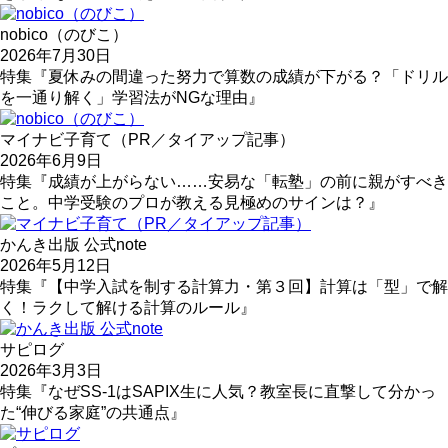
nobico（のびこ）
2026年7月30日
特集『夏休みの間違った努力で算数の成績が下がる？「ドリル
を一通り解く」学習法がNGな理由』
マイナビ子育て（PR／タイアップ記事）
2026年6月9日
特集『成績が上がらない……安易な「転塾」の前に親がすべき
こと。中学受験のプロが教える見極めのサインは？』
かんき出版 公式note
2026年5月12日
特集『【中学入試を制する計算力・第３回】計算は「型」で解
く！ラクして解ける計算のルール』
サピログ
2026年3月3日
特集『なぜSS-1はSAPIX生に人気？教室長に直撃して分かっ
た“伸びる家庭”の共通点』