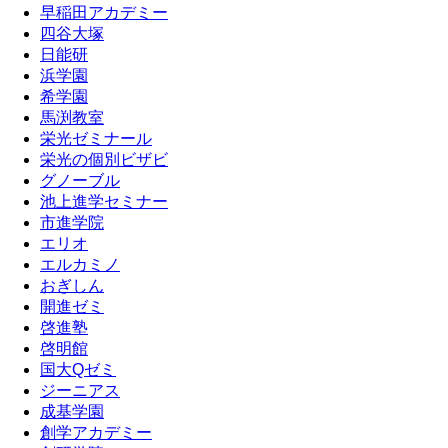
早稲田アカデミー
四谷大塚
日能研
浜学園
希学園
馬渕教室
栄光ゼミナール
栄光の個別ビザビ
グノーブル
池上進学セミナー
市進学院
エリオ
エルカミノ
おぎしん
開進ゼミ
啓進塾
啓明館
国大Qゼミ
ジーニアス
成基学園
創学アカデミー