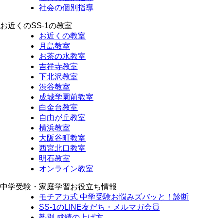
社会の個別指導
お近くのSS-1の教室
お近くの教室
月島教室
お茶の水教室
吉祥寺教室
下北沢教室
渋谷教室
成城学園前教室
白金台教室
自由が丘教室
横浜教室
大阪谷町教室
西宮北口教室
明石教室
オンライン教室
中学受験・家庭学習お役立ち情報
モチアカ式 中学受験お悩みズバッと！診断
SS-1のLINE友だち・メルマガ会員
塾別 成績の上げ方