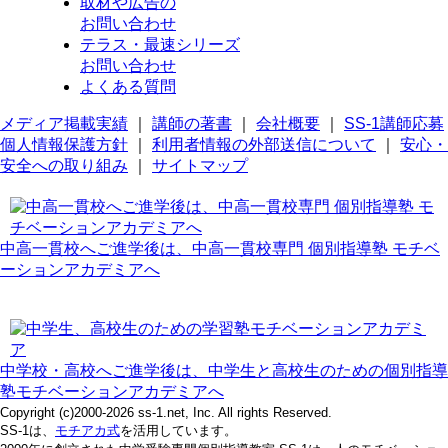
取材や広告の
お問い合わせ
テラス・最速シリーズ
お問い合わせ
よくある質問
メディア掲載実績
｜
講師の著書
｜
会社概要
｜
SS-1講師応募
個人情報保護方針
｜
利用者情報の外部送信について
｜
安心・
安全への取り組み
｜
サイトマップ
中高一貫校へご進学後は、中高一貫校専門 個別指導塾 モチベ
ーションアカデミアへ
中学校・高校へご進学後は、中学生と高校生のための個別指導
塾モチベーションアカデミアへ
Copyright (c)2000-2026 ss-1.net, Inc. All rights Reserved.
SS-1は、
モチアカ式
を活用しています。