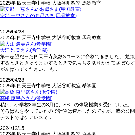
2025年
四天王寺中学校
大阪谷町教室
馬渕教室
安部 一恵さんのお母さま(馬渕教室)
…
2025/04/28
2025年
四天王寺中学校
大阪谷町教室
馬渕教室
大江 浩美さん(希学園)
第一志望だった四天王寺英数Sコースに合格できました。 勉強
するときときゅうけいするときで気もちを切りかえてさぼらず
がんばってください。 も…
2025/04/28
2025年
四天王寺中学校
大阪谷町教室
希学園
高橋 恵里奈さん(浜学園)
私は、小学校3年生の3月に、SS-1の体験授業を受けました。
そろばんをやっていたので計算は速かったのですが、塾の公開
テストではケアレスミ…
2024/12/15
2023年
四天王寺中学校
大阪谷町教室
浜学園