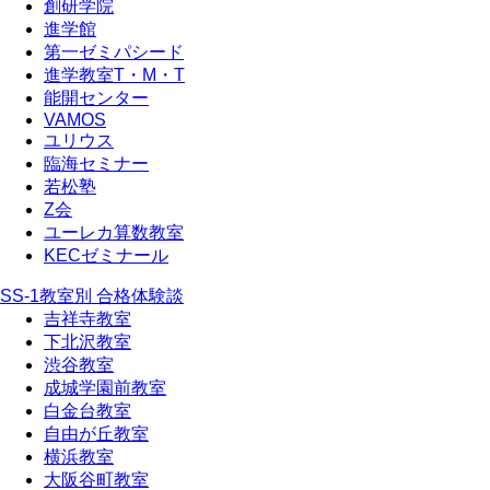
創研学院
進学館
第一ゼミパシード
進学教室T・М・T
能開センター
VAMOS
ユリウス
臨海セミナー
若松塾
Z会
ユーレカ算数教室
KECゼミナール
SS-1教室別 合格体験談
吉祥寺教室
下北沢教室
渋谷教室
成城学園前教室
白金台教室
自由が丘教室
横浜教室
大阪谷町教室