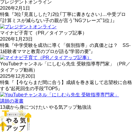
プレジデントオンライン
2026年2月1日
特集『3位｢見直しした?｣2位｢丁寧に書きなさい｣…中受プロ
｢計算ミスが減らない子の親が言う"NGフレーズ"1位｣』
マイナビ子育て（PR／タイアップ記事）
2026年1月23日
特集『中学受験を成功に導く「個別指導」の真価とは？ SS-
1経験者ママと教育のプロが語る“学習の要”』
YouTubeチャンネル「にしむら先生 受験指導専門家」（PR／
タイアップ動画）
2025年12月20日
特集『【今ならまだ間に合う】成績を巻き返して志望校に合格
する“起死回生の手段”TOP5』
講師の著書
13歳から身につけたい やる気アップ勉強法