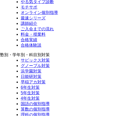
やる気タイプ診断
モチサポ
オンライン個別指導
最速シリーズ
講師紹介
ご入会までの流れ
料金・授業料
合格実績
合格体験談
塾別・学年別・科目別対策
サピックス対策
グノーブル対策
浜学園対策
日能研対策
早稲アカ対策
6年生対策
5年生対策
4年生対策
国語の個別指導
算数の個別指導
理科の個別指導