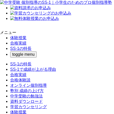
メニュー
体験授業
合格実績
SS-1の特長
toggle menu
SS-1の特長
SS-1で成績が上がる理由
合格実績
合格体験談
オンライン個別指導
塾別 成績の上げ方
中学受験の勉強法
資料ダウンロード
学習カウンセリング
体験授業