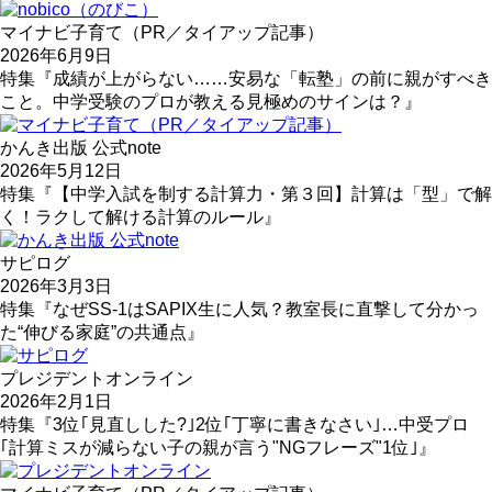
マイナビ子育て（PR／タイアップ記事）
2026年6月9日
特集『成績が上がらない……安易な「転塾」の前に親がすべき
こと。中学受験のプロが教える見極めのサインは？』
かんき出版 公式note
2026年5月12日
特集『【中学入試を制する計算力・第３回】計算は「型」で解
く！ラクして解ける計算のルール』
サピログ
2026年3月3日
特集『なぜSS-1はSAPIX生に人気？教室長に直撃して分かっ
た“伸びる家庭”の共通点』
プレジデントオンライン
2026年2月1日
特集『3位｢見直しした?｣2位｢丁寧に書きなさい｣…中受プロ
｢計算ミスが減らない子の親が言う"NGフレーズ"1位｣』