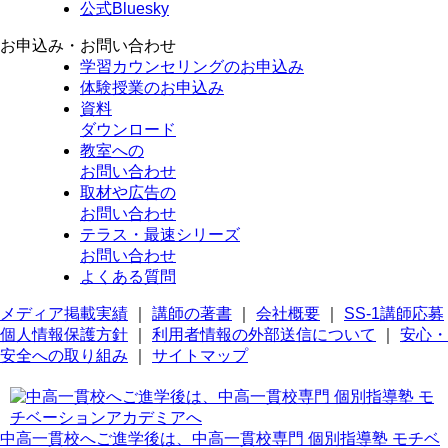
公式Bluesky
お申込み・お問い合わせ
学習カウンセリング
のお申込み
体験授業
のお申込み
資料
ダウンロード
教室への
お問い合わせ
取材や広告の
お問い合わせ
テラス・最速シリーズ
お問い合わせ
よくある質問
メディア掲載実績
｜
講師の著書
｜
会社概要
｜
SS-1講師応募
個人情報保護方針
｜
利用者情報の外部送信について
｜
安心・
安全への取り組み
｜
サイトマップ
中高一貫校へご進学後は、中高一貫校専門 個別指導塾 モチベ