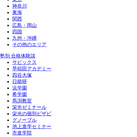
神奈川
東海
関西
広島・岡山
四国
九州・沖縄
その他のエリア
塾別 合格体験談
サピックス
早稲田アカデミー
四谷大塚
日能研
浜学園
希学園
馬渕教室
栄光ゼミナール
栄光の個別ビザビ
グノーブル
池上進学セミナー
市進学院