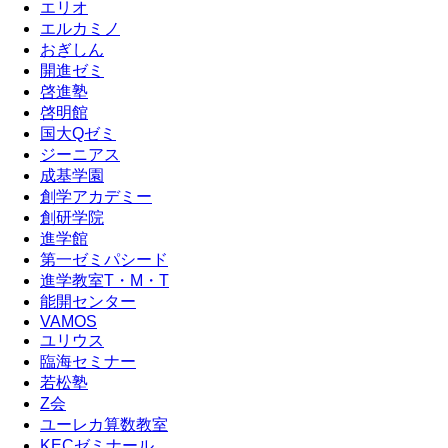
エリオ
エルカミノ
おぎしん
開進ゼミ
啓進塾
啓明館
国大Qゼミ
ジーニアス
成基学園
創学アカデミー
創研学院
進学館
第一ゼミパシード
進学教室T・М・T
能開センター
VAMOS
ユリウス
臨海セミナー
若松塾
Z会
ユーレカ算数教室
KECゼミナール