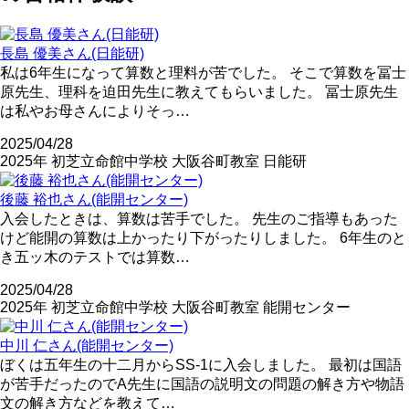
長島 優美さん(日能研)
私は6年生になって算数と理料が苦でした。 そこで算数を冨士
原先生、理科を迫田先生に教えてもらいました。 冨士原先生
は私やお母さんによりそっ…
2025/04/28
2025年
初芝立命館中学校
大阪谷町教室
日能研
後藤 裕也さん(能開センター)
入会したときは、算数は苦手でした。 先生のご指導もあった
けど能開の算数は上かったり下がったりしました。 6年生のと
き五ッ木のテストでは算数…
2025/04/28
2025年
初芝立命館中学校
大阪谷町教室
能開センター
中川 仁さん(能開センター)
ぼくは五年生の十二月からSS-1に入会しました。 最初は国語
が苦手だったのでA先生に国語の説明文の問題の解き方や物語
文の解き方などを教えて…