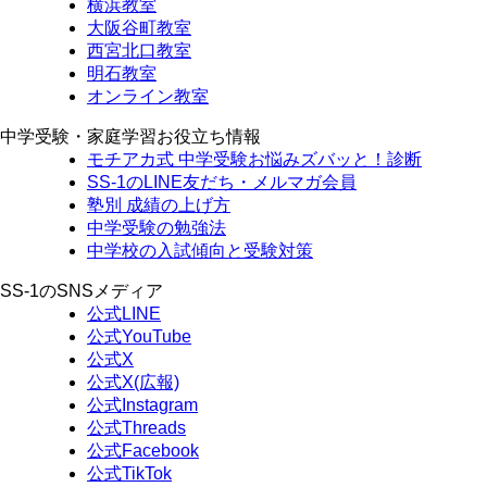
横浜教室
大阪谷町教室
西宮北口教室
明石教室
オンライン教室
中学受験・家庭学習お役立ち情報
モチアカ式 中学受験お悩みズバッと！診断
SS-1のLINE友だち・メルマガ会員
塾別 成績の上げ方
中学受験の勉強法
中学校の入試傾向と受験対策
SS-1のSNSメディア
公式LINE
公式YouTube
公式X
公式X(広報)
公式Instagram
公式Threads
公式Facebook
公式TikTok