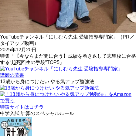
YouTubeチャンネル「にしむら先生 受験指導専門家」（PR／
タイアップ動画）
2025年12月20日
特集『【今ならまだ間に合う】成績を巻き返して志望校に合格
する“起死回生の手段”TOP5』
講師の著書
13歳から身につけたい やる気アップ勉強法
特設サイトはコチラ
中学入試 計算のスペシャルルール