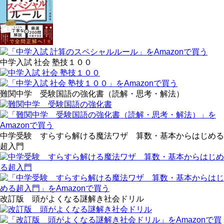
中学入試 社会 塾技１００
難関中学 受験国語の強化書（読解・思考・解法）
中学受験 すらすら解ける魔法ワザ 算数・基本からはじめる
超入門
改訂版 頭がよくなる謎解き社会ドリル