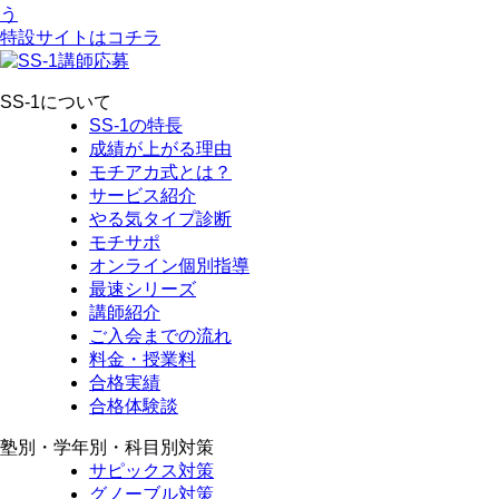
特設サイトはコチラ
SS-1について
SS-1の特長
成績が上がる理由
モチアカ式とは？
サービス紹介
やる気タイプ診断
モチサポ
オンライン個別指導
最速シリーズ
講師紹介
ご入会までの流れ
料金・授業料
合格実績
合格体験談
塾別・学年別・科目別対策
サピックス対策
グノーブル対策