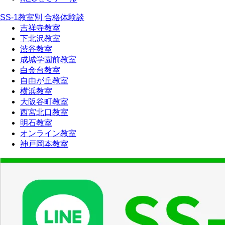
SS-1教室別 合格体験談
吉祥寺教室
下北沢教室
渋谷教室
成城学園前教室
白金台教室
自由が丘教室
横浜教室
大阪谷町教室
西宮北口教室
明石教室
オンライン教室
神戸岡本教室