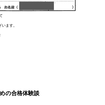
て
、
ざいます。
！
めの合格体験談