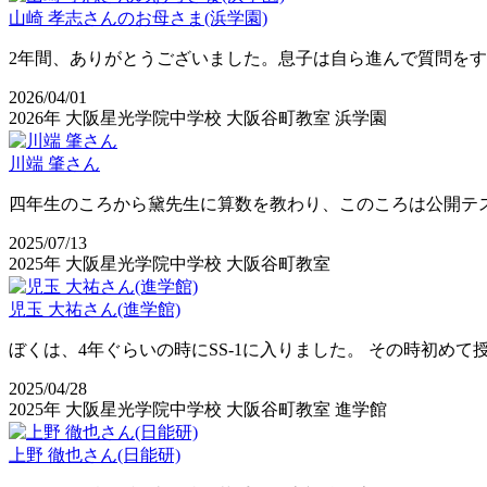
山崎 孝志さんのお母さま(浜学園)
2年間、ありがとうございました。息子は自ら進んで質問を
2026/04/01
2026年
大阪星光学院中学校
大阪谷町教室
浜学園
川端 肇さん
四年生のころから黛先生に算数を教わり、このころは公開テス
2025/07/13
2025年
大阪星光学院中学校
大阪谷町教室
児玉 大祐さん(進学館)
ぼくは、4年ぐらいの時にSS-1に入りました。 その時初め
2025/04/28
2025年
大阪星光学院中学校
大阪谷町教室
進学館
上野 徹也さん(日能研)