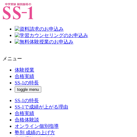
メニュー
体験授業
合格実績
SS-1の特長
toggle menu
SS-1の特長
SS-1で成績が上がる理由
合格実績
合格体験談
オンライン個別指導
塾別 成績の上げ方