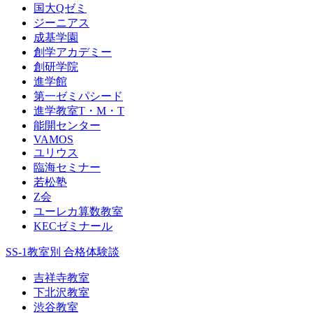
国大Qゼミ
ジーニアス
成基学園
創学アカデミー
創研学院
進学館
第一ゼミパシード
進学教室T・М・T
能開センター
VAMOS
ユリウス
臨海セミナー
若松塾
Z会
ユーレカ算数教室
KECゼミナール
SS-1教室別 合格体験談
吉祥寺教室
下北沢教室
渋谷教室