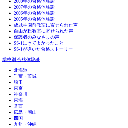
2008年の合格体験談
2007年の合格体験談
2006年の合格体験談
2005年の合格体験談
成城学園前教室に寄せられた声
自由が丘教室に寄せられた声
保護者のみなさまの声
SS-1にきてよかったこと
SS-1が導いた合格ストーリー
学校別 合格体験談
北海道
千葉・茨城
埼玉
東京
神奈川
東海
関西
広島・岡山
四国
九州・沖縄