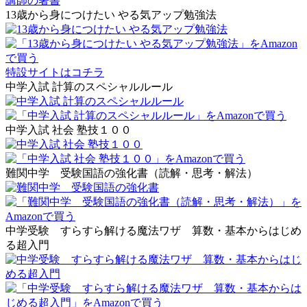
講師の著書
13歳から身につけたい やる気アップ勉強法
特設サイトはコチラ
中学入試 計算のスペシャルルール
中学入試 社会 塾技１００
難関中学 受験国語の強化書（読解・思考・解法）
中学受験 すらすら解ける魔法ワザ 算数・基本からはじめ
る超入門