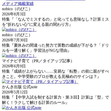
メディア掲載実績
nobico（のびこ）
2026年8月3日
特集『「なんでミスするの」と叱っても意味なし？計算ミス
を”折れない心”に変える親の関わり方』
nobico（のびこ）
2026年7月30日
特集『夏休みの間違った努力で算数の成績が下がる？「ドリ
ルを一通り解く」学習法がNGな理由』
マイナビ子育て（PR／タイアップ記事）
2026年6月9日
特集『成績が上がらない……安易な「転塾」の前に親がすべ
きこと。中学受験のプロが教える見極めのサインは？』
かんき出版 公式note
2026年5月12日
特集『【中学入試を制する計算力・第３回】計算は「型」で
解く！ラクして解ける計算のルール』