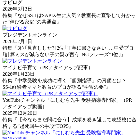
サピログ
2026年3月3日
特集『なぜSS-1はSAPIX生に人気？教室長に直撃して分かっ
た“伸びる家庭”の共通点』
プレジデントオンライン
2026年2月1日
特集『3位｢見直しした?｣2位｢丁寧に書きなさい｣…中受プロ
｢計算ミスが減らない子の親が言う"NGフレーズ"1位｣』
マイナビ子育て（PR／タイアップ記事）
2026年1月23日
特集『中学受験を成功に導く「個別指導」の真価とは？
SS-1経験者ママと教育のプロが語る“学習の要”』
YouTubeチャンネル「にしむら先生 受験指導専門家」（PR
／タイアップ動画）
2025年12月20日
特集『【今ならまだ間に合う】成績を巻き返して志望校に合
格する“起死回生の手段”TOP5』