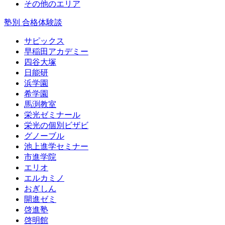
その他のエリア
塾別 合格体験談
サピックス
早稲田アカデミー
四谷大塚
日能研
浜学園
希学園
馬渕教室
栄光ゼミナール
栄光の個別ビザビ
グノーブル
池上進学セミナー
市進学院
エリオ
エルカミノ
おぎしん
開進ゼミ
啓進塾
啓明館