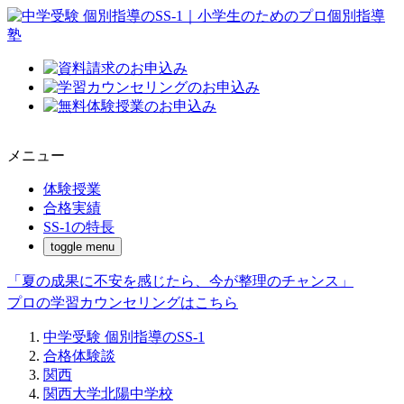
メニュー
体験授業
合格実績
SS-1の特長
toggle menu
「夏の成果に不安を感じたら、今が整理のチャンス」
プロの学習カウンセリングはこちら
中学受験 個別指導のSS-1
合格体験談
関西
関西大学北陽中学校