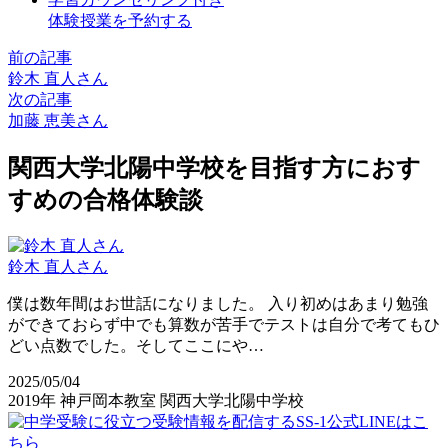
体験授業を予約する
前の記事
鈴木 直人さん
次の記事
加藤 恵美さん
関西大学北陽中学校を目指す方におす
すめの合格体験談
鈴木 直人さん
僕は数年間はお世話になりました。 入り初めはあまり勉強
ができておらず中でも算数が苦手でテストは自分で考てもひ
どい点数でした。そしてここにや…
2025/05/04
2019年
神戸岡本教室
関西大学北陽中学校