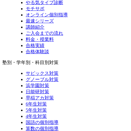
やる気タイプ診断
モチサポ
オンライン個別指導
最速シリーズ
講師紹介
ご入会までの流れ
料金・授業料
合格実績
合格体験談
塾別・学年別・科目別対策
サピックス対策
グノーブル対策
浜学園対策
日能研対策
早稲アカ対策
6年生対策
5年生対策
4年生対策
国語の個別指導
算数の個別指導