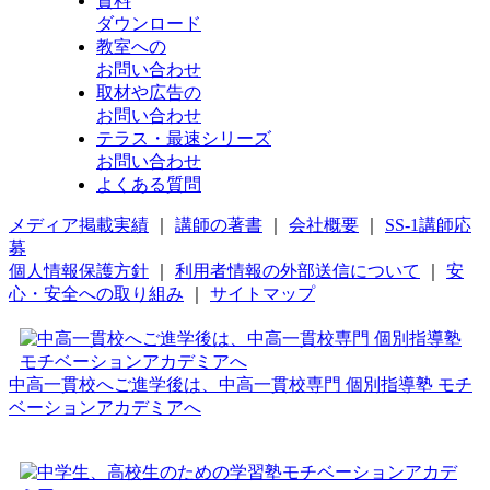
資料
ダウンロード
教室への
お問い合わせ
取材や広告の
お問い合わせ
テラス・最速シリーズ
お問い合わせ
よくある質問
メディア掲載実績
｜
講師の著書
｜
会社概要
｜
SS-1講師応
募
個人情報保護方針
｜
利用者情報の外部送信について
｜
安
心・安全への取り組み
｜
サイトマップ
中高一貫校へご進学後は、中高一貫校専門 個別指導塾 モチ
ベーションアカデミアへ