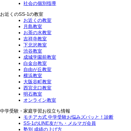
社会の個別指導
お近くのSS-1の教室
お近くの教室
月島教室
お茶の水教室
吉祥寺教室
下北沢教室
渋谷教室
成城学園前教室
白金台教室
自由が丘教室
横浜教室
大阪谷町教室
西宮北口教室
明石教室
オンライン教室
中学受験・家庭学習お役立ち情報
モチアカ式 中学受験お悩みズバッと！診断
SS-1のLINE友だち・メルマガ会員
塾別 成績の上げ方