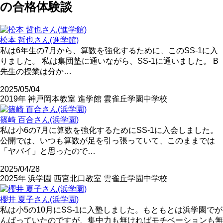
の合格体験談
松本 哲也さん(進学館)
私は6年生の7月から、算数を強化するために、このSS-1に入
りました。 私は集団塾に通いながら、SS-1に通いました。 B
先生の授業は分か…
2025/05/04
2019年
神戸岡本教室
進学館
雲雀丘学園中学校
篠崎 百合さん(浜学園)
私は小6の7月に算数を強化するためにSS-1に入会しました。
公開では、いつも算数が足を引っ張っていて、このままでは
「ヤバイ」と思ったので…
2025/04/28
2025年
浜学園
西宮北口教室
雲雀丘学園中学校
櫻井 夏子さん(浜学園)
私は小5の10月にSS-1に入塾しました。もともとは浜学園でが
んばっていたのですが、集中力も無ければモチベーションも無