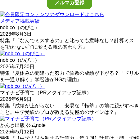
メディア掲載実績
nobico（のびこ）
2026年8月3日
特集『「なんでミスするの」と叱っても意味なし？計算ミス
を”折れない心”に変える親の関わり方』
nobico（のびこ）
2026年7月30日
特集『夏休みの間違った努力で算数の成績が下がる？「ドリル
を一通り解く」学習法がNGな理由』
マイナビ子育て（PR／タイアップ記事）
2026年6月9日
特集『成績が上がらない……安易な「転塾」の前に親がすべき
こと。中学受験のプロが教える見極めのサインは？』
かんき出版 公式note
2026年5月12日
特集『【中学入試を制する計算力・第３回】計算は「型」で解