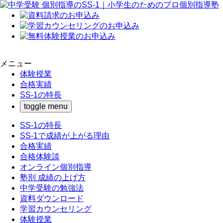
メニュー
体験授業
合格実績
SS-1の特長
toggle menu
SS-1の特長
SS-1で成績が上がる理由
合格実績
合格体験談
オンライン個別指導
塾別 成績の上げ方
中学受験の勉強法
資料ダウンロード
学習カウンセリング
体験授業