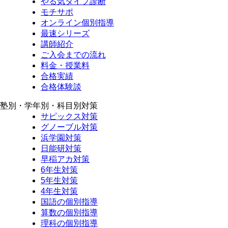
やる気タイプ診断
モチサポ
オンライン個別指導
最速シリーズ
講師紹介
ご入会までの流れ
料金・授業料
合格実績
合格体験談
塾別・学年別・科目別対策
サピックス対策
グノーブル対策
浜学園対策
日能研対策
早稲アカ対策
6年生対策
5年生対策
4年生対策
国語の個別指導
算数の個別指導
理科の個別指導