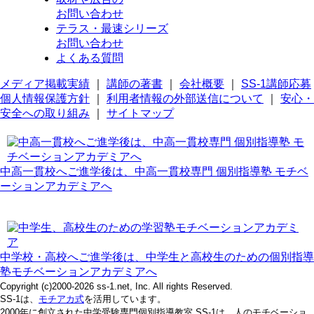
お問い合わせ
テラス・最速シリーズ
お問い合わせ
よくある質問
メディア掲載実績
｜
講師の著書
｜
会社概要
｜
SS-1講師応募
個人情報保護方針
｜
利用者情報の外部送信について
｜
安心・
安全への取り組み
｜
サイトマップ
中高一貫校へご進学後は、中高一貫校専門 個別指導塾 モチベ
ーションアカデミアへ
中学校・高校へご進学後は、中学生と高校生のための個別指導
塾モチベーションアカデミアへ
Copyright (c)2000-2026 ss-1.net, Inc. All rights Reserved.
SS-1は、
モチアカ式
を活用しています。
2000年に創立された中学受験専門個別指導教室 SS-1は、人のモチベーショ