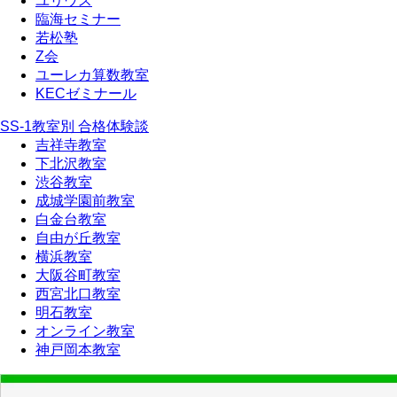
ユリウス
臨海セミナー
若松塾
Z会
ユーレカ算数教室
KECゼミナール
SS-1教室別 合格体験談
吉祥寺教室
下北沢教室
渋谷教室
成城学園前教室
白金台教室
自由が丘教室
横浜教室
大阪谷町教室
西宮北口教室
明石教室
オンライン教室
神戸岡本教室