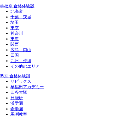
学校別 合格体験談
北海道
千葉・茨城
埼玉
東京
神奈川
東海
関西
広島・岡山
四国
九州・沖縄
その他のエリア
塾別 合格体験談
サピックス
早稲田アカデミー
四谷大塚
日能研
浜学園
希学園
馬渕教室