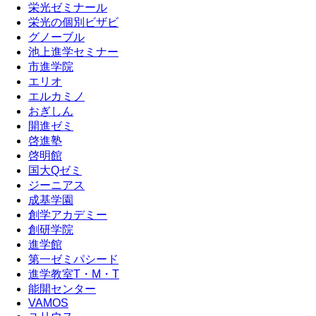
栄光ゼミナール
栄光の個別ビザビ
グノーブル
池上進学セミナー
市進学院
エリオ
エルカミノ
おぎしん
開進ゼミ
啓進塾
啓明館
国大Qゼミ
ジーニアス
成基学園
創学アカデミー
創研学院
進学館
第一ゼミパシード
進学教室T・М・T
能開センター
VAMOS