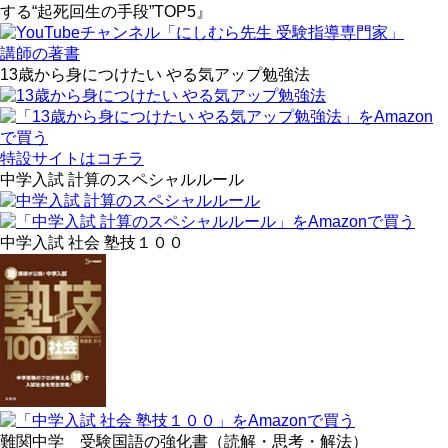
する“起死回生の手段”TOP5』
講師の著書
13歳から身につけたい やる気アップ勉強法
特設サイトはコチラ
中学入試 計算のスペシャルルール
中学入試 社会 塾技１００
難関中学 受験国語の強化書（読解・思考・解法）