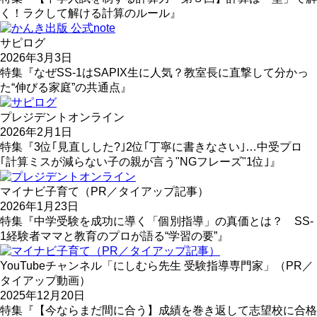
く！ラクして解ける計算のルール』
サピログ
2026年3月3日
特集『なぜSS-1はSAPIX生に人気？教室長に直撃して分かっ
た“伸びる家庭”の共通点』
プレジデントオンライン
2026年2月1日
特集『3位｢見直しした?｣2位｢丁寧に書きなさい｣…中受プロ
｢計算ミスが減らない子の親が言う"NGフレーズ"1位｣』
マイナビ子育て（PR／タイアップ記事）
2026年1月23日
特集『中学受験を成功に導く「個別指導」の真価とは？ SS-
1経験者ママと教育のプロが語る“学習の要”』
YouTubeチャンネル「にしむら先生 受験指導専門家」（PR／
タイアップ動画）
2025年12月20日
特集『【今ならまだ間に合う】成績を巻き返して志望校に合格