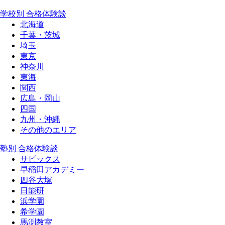
学校別 合格体験談
北海道
千葉・茨城
埼玉
東京
神奈川
東海
関西
広島・岡山
四国
九州・沖縄
その他のエリア
塾別 合格体験談
サピックス
早稲田アカデミー
四谷大塚
日能研
浜学園
希学園
馬渕教室