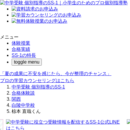
メニュー
体験授業
合格実績
SS-1の特長
toggle menu
「夏の成果に不安を感じたら、今が整理のチャンス」
プロの学習カウンセリングはこちら
中学受験 個別指導のSS-1
合格体験談
関西
白陵中学校
椋本 直哉くん