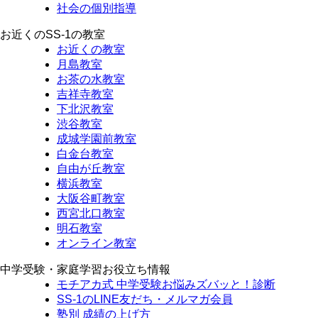
社会の個別指導
お近くのSS-1の教室
お近くの教室
月島教室
お茶の水教室
吉祥寺教室
下北沢教室
渋谷教室
成城学園前教室
白金台教室
自由が丘教室
横浜教室
大阪谷町教室
西宮北口教室
明石教室
オンライン教室
中学受験・家庭学習お役立ち情報
モチアカ式 中学受験お悩みズバッと！診断
SS-1のLINE友だち・メルマガ会員
塾別 成績の上げ方