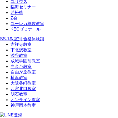
ユリウス
臨海セミナー
若松塾
Z会
ユーレカ算数教室
KECゼミナール
SS-1教室別 合格体験談
吉祥寺教室
下北沢教室
渋谷教室
成城学園前教室
白金台教室
自由が丘教室
横浜教室
大阪谷町教室
西宮北口教室
明石教室
オンライン教室
神戸岡本教室