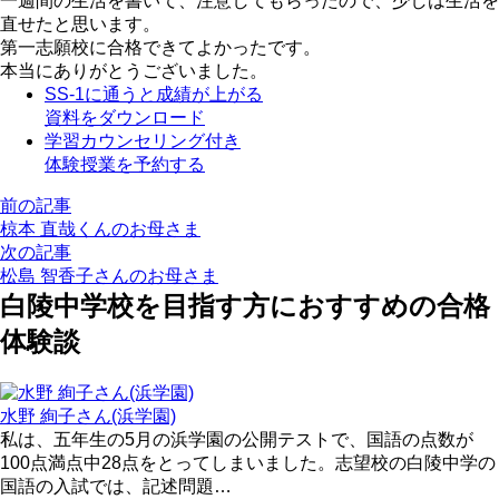
一週間の生活を書いて、注意してもらったので、少しは生活を
直せたと思います。
第一志願校に合格できてよかったです。
本当にありがとうございました。
SS-1に通うと成績が上がる
資料をダウンロード
学習カウンセリング付き
体験授業を予約する
前の記事
椋本 直哉くんのお母さま
次の記事
松島 智香子さんのお母さま
白陵中学校を目指す方におすすめの合格
体験談
水野 絢子さん(浜学園)
私は、五年生の5月の浜学園の公開テストで、国語の点数が
100点満点中28点をとってしまいました。志望校の白陵中学の
国語の入試では、記述問題…