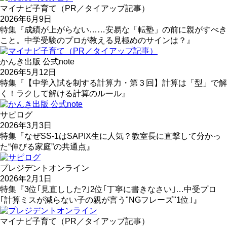
マイナビ子育て（PR／タイアップ記事）
2026年6月9日
特集『成績が上がらない……安易な「転塾」の前に親がすべき
こと。中学受験のプロが教える見極めのサインは？』
かんき出版 公式note
2026年5月12日
特集『【中学入試を制する計算力・第３回】計算は「型」で解
く！ラクして解ける計算のルール』
サピログ
2026年3月3日
特集『なぜSS-1はSAPIX生に人気？教室長に直撃して分かっ
た“伸びる家庭”の共通点』
プレジデントオンライン
2026年2月1日
特集『3位｢見直しした?｣2位｢丁寧に書きなさい｣…中受プロ
｢計算ミスが減らない子の親が言う"NGフレーズ"1位｣』
マイナビ子育て（PR／タイアップ記事）