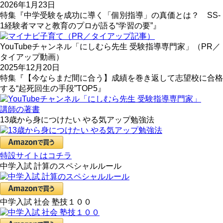
2026年1月23日
特集『中学受験を成功に導く「個別指導」の真価とは？ SS-
1経験者ママと教育のプロが語る“学習の要”』
YouTubeチャンネル「にしむら先生 受験指導専門家」（PR／
タイアップ動画）
2025年12月20日
特集『【今ならまだ間に合う】成績を巻き返して志望校に合格
する“起死回生の手段”TOP5』
講師の著書
13歳から身につけたい やる気アップ勉強法
特設サイトはコチラ
中学入試 計算のスペシャルルール
中学入試 社会 塾技１００