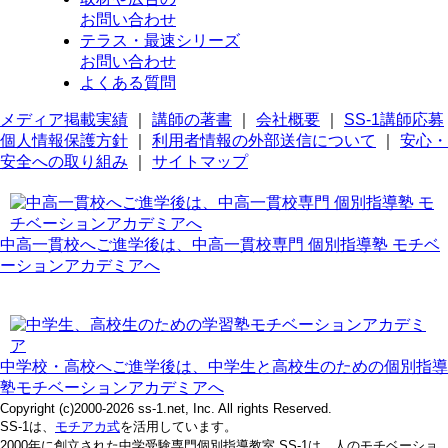
お問い合わせ
テラス・最速シリーズ
お問い合わせ
よくある質問
メディア掲載実績
｜
講師の著書
｜
会社概要
｜
SS-1講師応募
個人情報保護方針
｜
利用者情報の外部送信について
｜
安心・
安全への取り組み
｜
サイトマップ
中高一貫校へご進学後は、中高一貫校専門 個別指導塾 モチベ
ーションアカデミアへ
中学校・高校へご進学後は、中学生と高校生のための個別指導
塾モチベーションアカデミアへ
Copyright (c)2000-2026 ss-1.net, Inc. All rights Reserved.
SS-1は、
モチアカ式
を活用しています。
2000年に創立された中学受験専門個別指導教室 SS-1は、人のモチベーショ