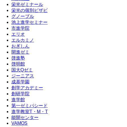
栄光ゼミナール
栄光の個別ビザビ
グノーブル
池上進学セミナー
市進学院
エリオ
エルカミノ
おぎしん
開進ゼミ
啓進塾
啓明館
国大Qゼミ
ジーニアス
成基学園
創学アカデミー
創研学院
進学館
第一ゼミパシード
進学教室T・М・T
能開センター
VAMOS