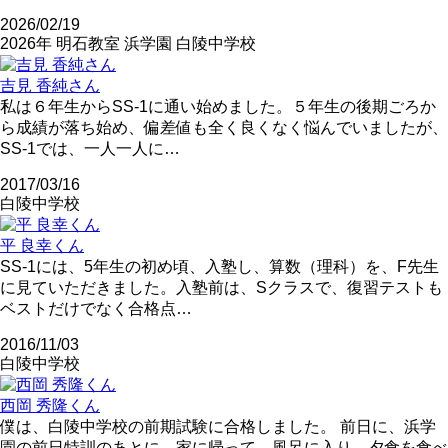
2026/02/19
2026年
明石教室
浜学園
白陵中学校
吉見 香純さん
私は６年生からSS-1に通い始めました。５年生の後期ごろか
ら成績が落ち始め、偏差値も全く良くなく悩んでいましたが、
SS-1では、一人一人に…
2017/03/16
白陵中学校
平 良幸くん
SS-1には、5年生の初め頃、入塾し、算数（理科）を、F先生
に見ていただきました。入塾前は、Sクラスで、復習テストも
ベストだけでなく合格点…
2016/11/03
白陵中学校
西岡 秀隆くん
僕は、白陵中学校の前期試験に合格しました。 前日に、浜学
園の前日特訓のあとに、家に帰って、風呂に入り、夕食を食べ