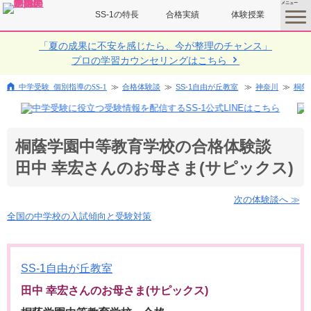
SS-1の特長
合格実績
体験授業
toggle
menu
「夏の成果に不安を感じたら、今が整理のチャンス」
プロの学習カウンセリングはこちら
中学受験 個別指導のSS-1
合格体験談
SS-1自由が丘教室
神奈川
桐蔭
桐蔭学園中等教育学校の合格体験談
田中 幸宏さんのお母さま(サピックス)
次の体験談へ ≫
全国の中学校の入試傾向と受験対策
SS-1自由が丘教室
田中 幸宏さんのお母さま(サピックス)