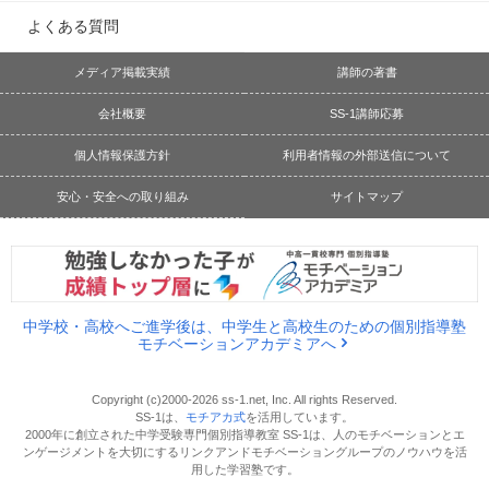
よくある質問
メディア掲載実績
講師の著書
会社概要
SS-1講師応募
個人情報保護方針
利用者情報の外部送信について
安心・安全への取り組み
サイトマップ
中学校・高校へご進学後は、中学生と高校生のための個別指導塾
モチベーションアカデミアへ
Copyright (c)2000-2026 ss-1.net, Inc. All rights Reserved.
SS-1は、
モチアカ式
を活用しています。
2000年に創立された中学受験専門個別指導教室 SS-1は、人のモチベーションとエ
ンゲージメントを大切にするリンクアンドモチベーショングループのノウハウを活
用した学習塾です。