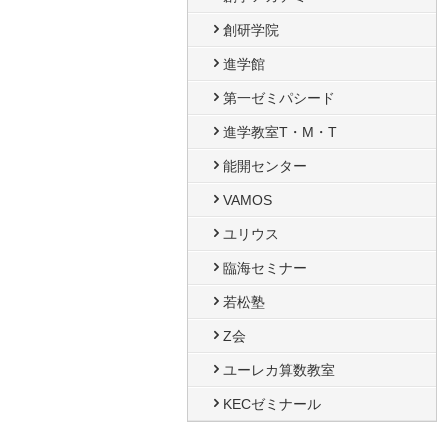
創研学院
進学館
第一ゼミパシード
進学教室T・М・T
能開センター
VAMOS
ユリウス
臨海セミナー
若松塾
Z会
ユーレカ算数教室
KECゼミナール