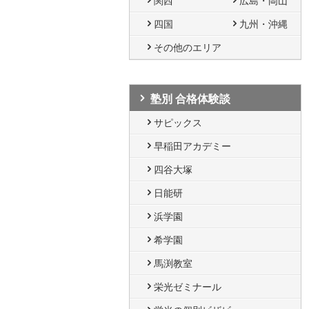
関西
広島・岡山
四国
九州・沖縄
その他のエリア
塾別 合格体験談
サピックス
早稲田アカデミー
四谷大塚
日能研
浜学園
希学園
馬渕教室
栄光ゼミナール