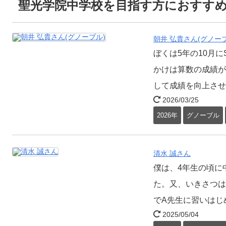
聖光学院中学校を目指す方におすす
朝井 弘貴さん(グノーブ
ぼくは5年の10月に
かけは算数の成績が
して成績を向上させ
2026/03/25
2026年
グノーブル
清水 誠さん
僕は、4年生の頃に
た。又、いきさつは
でA先生に習いはじ
2025/05/04