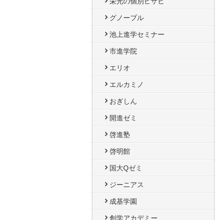
栄光の個別ビザビ
グノーブル
池上進学セミナー
市進学院
エリオ
エルカミノ
おぎしん
開進ゼミ
啓進塾
啓明館
国大Qゼミ
ジーニアス
成基学園
創学アカデミー