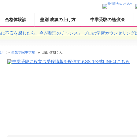
合格体験談
塾別 成績の上げ方
中学受験の勉強法
果に不安を感じたら、今が整理のチャンス」
プロの学習カウンセリング
奈川
聖光学院中学校
田山 信哉くん