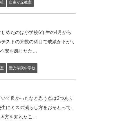
校
自由が丘教室
いはじめたのは小学校6年生の4月から
のテストの算数の科目で成績が下がり
不安を感じたた…
室
聖光学院中学校
っていて良かったなと思う点は2つあり
先生にミスの減らし方をおそわって、
き方を知れたこ…