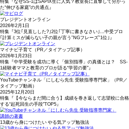
特集『なぜSS-1はSAPIX生に人気？教室長に直撃して分かっ
た“伸びる家庭”の共通点』
プレジデントオンライン
2026年2月1日
特集『3位｢見直しした?｣2位｢丁寧に書きなさい｣…中受プロ
｢計算ミスが減らない子の親が言う"NGフレーズ"1位｣』
マイナビ子育て（PR／タイアップ記事）
2026年1月23日
特集『中学受験を成功に導く「個別指導」の真価とは？ SS-
1経験者ママと教育のプロが語る“学習の要”』
YouTubeチャンネル「にしむら先生 受験指導専門家」（PR／
タイアップ動画）
2025年12月20日
特集『【今ならまだ間に合う】成績を巻き返して志望校に合格
する“起死回生の手段”TOP5』
講師の著書
13歳から身につけたい やる気アップ勉強法