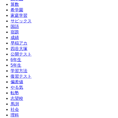
算数
希学園
家庭学習
サピックス
国語
宿題
成績
早稲アカ
四谷大塚
公開テスト
6年生
5年生
学習方法
復習テスト
偏差値
やる気
転塾
志望校
馬渕
社会
理科