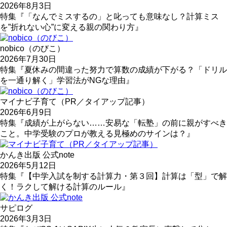
2026年8月3日
特集『「なんでミスするの」と叱っても意味なし？計算ミス
を”折れない心”に変える親の関わり方』
nobico（のびこ）
2026年7月30日
特集『夏休みの間違った努力で算数の成績が下がる？「ドリル
を一通り解く」学習法がNGな理由』
マイナビ子育て（PR／タイアップ記事）
2026年6月9日
特集『成績が上がらない……安易な「転塾」の前に親がすべき
こと。中学受験のプロが教える見極めのサインは？』
かんき出版 公式note
2026年5月12日
特集『【中学入試を制する計算力・第３回】計算は「型」で解
く！ラクして解ける計算のルール』
サピログ
2026年3月3日