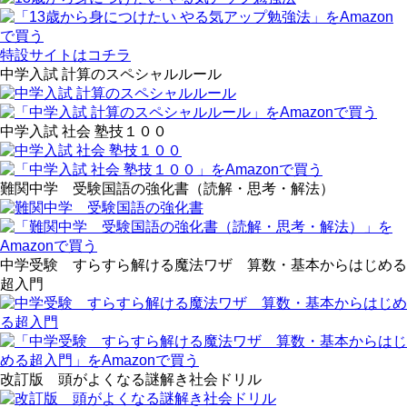
特設サイトはコチラ
中学入試 計算のスペシャルルール
中学入試 社会 塾技１００
難関中学 受験国語の強化書（読解・思考・解法）
中学受験 すらすら解ける魔法ワザ 算数・基本からはじめる
超入門
改訂版 頭がよくなる謎解き社会ドリル