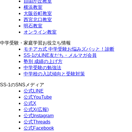
自由が丘教室
横浜教室
大阪谷町教室
西宮北口教室
明石教室
オンライン教室
中学受験・家庭学習お役立ち情報
モチアカ式 中学受験お悩みズバッと！診断
SS-1のLINE友だち・メルマガ会員
塾別 成績の上げ方
中学受験の勉強法
中学校の入試傾向と受験対策
SS-1のSNSメディア
公式LINE
公式YouTube
公式X
公式X(広報)
公式Instagram
公式Threads
公式Facebook