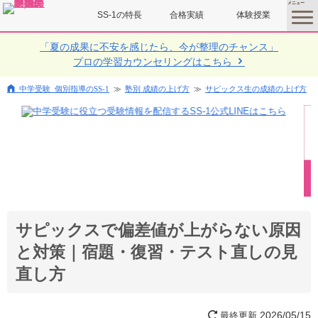
SS-1の特長
合格実績
体験授業
toggle
menu
「夏の成果に不安を感じたら、今が整理のチャンス」
プロの学習カウンセリングはこちら
中学受験 個別指導のSS-1
塾別 成績の上げ方
サピックス生の成績の上げ方
サピックスで偏差値が上がらない原因
と対策｜宿題・復習・テスト直しの見
直し方
2026/05/15
最終更新