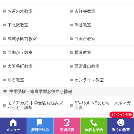
お茶の水教室
吉祥寺教室
下北沢教室
渋谷教室
成城学園前教室
白金台教室
自由が丘教室
横浜教室
大阪谷町教室
西宮北口教室
明石教室
オンライン教室
中学受験・家庭学習お役立ち情報
モチアカ式 中学受験お悩みズ
SS-1のLINE友だち・メルマガ
バッと！診断
会員
オンライン対応
塾別 成績の上げ方
中学受験の勉強法
メニュー
資料申込み
学習相談
体験を予約
近くの教室