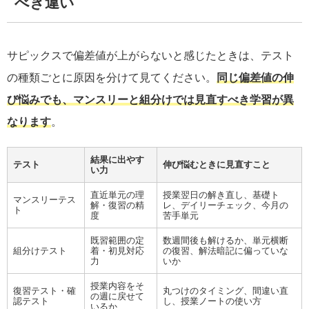
べき違い
サピックスで偏差値が上がらないと感じたときは、テスト
の種類ごとに原因を分けて見てください。
同じ偏差値の伸
び悩みでも、マンスリーと組分けでは見直すべき学習が異
なります
。
結果に出やす
テスト
伸び悩むときに見直すこと
い力
直近単元の理
授業翌日の解き直し、基礎ト
マンスリーテス
解・復習の精
レ、デイリーチェック、今月の
ト
度
苦手単元
既習範囲の定
数週間後も解けるか、単元横断
組分けテスト
着・初見対応
の復習、解法暗記に偏っていな
力
いか
授業内容をそ
復習テスト・確
丸つけのタイミング、間違い直
の週に戻せて
認テスト
し、授業ノートの使い方
いるか