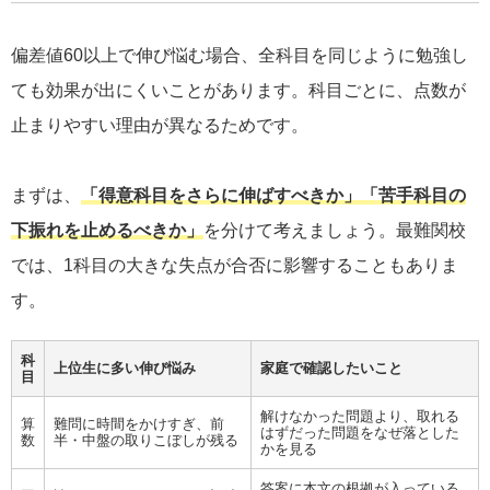
偏差値60以上で伸び悩む場合、全科目を同じように勉強し
ても効果が出にくいことがあります。科目ごとに、点数が
止まりやすい理由が異なるためです。
まずは、
「得意科目をさらに伸ばすべきか」「苦手科目の
下振れを止めるべきか」
を分けて考えましょう。最難関校
では、1科目の大きな失点が合否に影響することもありま
す。
科
上位生に多い伸び悩み
家庭で確認したいこと
目
解けなかった問題より、取れる
算
難問に時間をかけすぎ、前
はずだった問題をなぜ落とした
数
半・中盤の取りこぼしが残る
かを見る
答案に本文の根拠が入っている