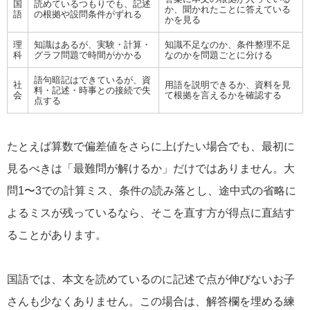
国
読めているつもりでも、記述
か、聞かれたことに答えている
語
の根拠や設問条件がずれる
かを見る
理
知識はあるが、実験・計算・
知識不足なのか、条件整理不足
科
グラフ問題で時間がかかる
なのかを問題ごとに分ける
語句暗記はできているが、資
社
用語を説明できるか、資料を見
料・記述・時事との接続で失
会
て根拠を言えるかを確認する
点する
たとえば算数で偏差値をさらに上げたい場合でも、最初に
見るべきは「最難問が解けるか」だけではありません。大
問1〜3での計算ミス、条件の読み落とし、途中式の省略に
よるミスが残っているなら、そこを直す方が得点に直結す
ることがあります。
国語では、本文を読めているのに記述で点が伸びないお子
さんも少なくありません。この場合は、解答欄を埋める練