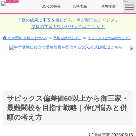
SS-1の特長
合格実績
体験授業
toggle
menu
「夏の成果に不安を感じたら、今が整理のチャンス」
プロの学習カウンセリングはこちら
中学受験 個別指導のSS-1
塾別 成績の上げ方
サピックス生の成績の上げ方
サピックス偏差値60以上から御三家・
最難関校を目指す戦略｜伸び悩みと併
願の考え方
2026/05/15
最終更新