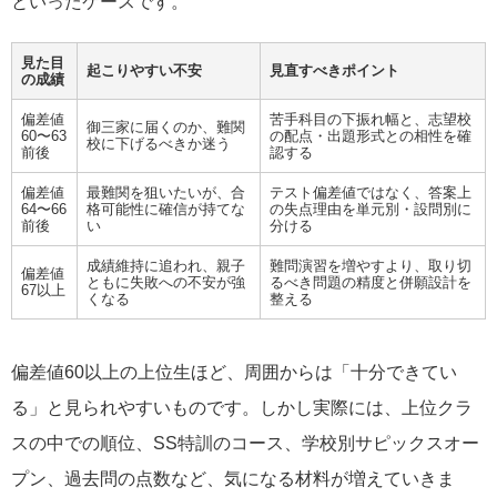
といったケースです。
見た目
起こりやすい不安
見直すべきポイント
の成績
偏差値
苦手科目の下振れ幅と、志望校
御三家に届くのか、難関
60〜63
の配点・出題形式との相性を確
校に下げるべきか迷う
前後
認する
偏差値
最難関を狙いたいが、合
テスト偏差値ではなく、答案上
64〜66
格可能性に確信が持てな
の失点理由を単元別・設問別に
前後
い
分ける
成績維持に追われ、親子
難問演習を増やすより、取り切
偏差値
ともに失敗への不安が強
るべき問題の精度と併願設計を
67以上
くなる
整える
偏差値60以上の上位生ほど、周囲からは「十分できてい
る」と見られやすいものです。しかし実際には、上位クラ
スの中での順位、SS特訓のコース、学校別サピックスオー
プン、過去問の点数など、気になる材料が増えていきま