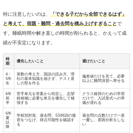
特に注意したいのは、
「できる子だから全部できるはず」
と考えて、宿題・難問・過去問を積み上げすぎること
で
す。睡眠時間や解き直しの時間が削られると、かえって成
績が不安定になります。
時
優先したいこと
避けたいこと
期
4・
算数の考え方、国語の読み方、理
偏差値だけを見て、必要
5年
社の基本知識を崩さず、テスト直
以上に難問演習へ寄せる
生
しの型を作る
6年
苦手単元を答案から特定し、志望
クラス維持のための学習
前
校候補に必要な単元を優先して補
だけで、入試形式への準
半
強する
備が遅れる
6年
学校別対策、過去問、SS特訓の復
過去問の点数だけで一喜
夏
習をつなげ、得点可能性を確認す
一憂し、原因分析をしな
以
る
い
降