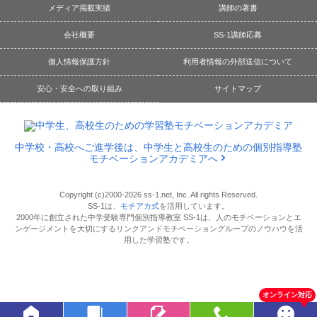
メディア掲載実績
講師の著書
会社概要
SS-1講師応募
個人情報保護方針
利用者情報の外部送信について
安心・安全への取り組み
サイトマップ
中学校・高校へご進学後は、中学生と高校生のための個別指導塾
モチベーションアカデミアへ
Copyright (c)2000-2026 ss-1.net, Inc. All rights Reserved.
SS-1は、
モチアカ式
を活用しています。
2000年に創立された中学受験専門個別指導教室 SS-1は、人のモチベーションとエ
ンゲージメントを大切にするリンクアンドモチベーショングループのノウハウを活
用した学習塾です。
オンライン対応