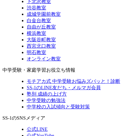
下北沢教室
渋谷教室
成城学園前教室
白金台教室
自由が丘教室
横浜教室
大阪谷町教室
西宮北口教室
明石教室
オンライン教室
中学受験・家庭学習お役立ち情報
モチアカ式 中学受験お悩みズバッと！診断
SS-1のLINE友だち・メルマガ会員
塾別 成績の上げ方
中学受験の勉強法
中学校の入試傾向と受験対策
SS-1のSNSメディア
公式LINE
公式YouTube