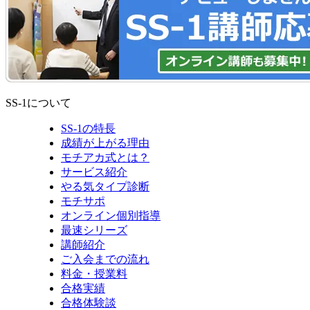
SS-1について
SS-1の特長
成績が上がる理由
モチアカ式とは？
サービス紹介
やる気タイプ診断
モチサポ
オンライン個別指導
最速シリーズ
講師紹介
ご入会までの流れ
料金・授業料
合格実績
合格体験談