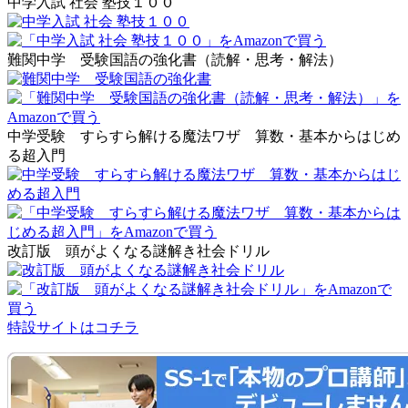
中学入試 社会 塾技１００
難関中学 受験国語の強化書（読解・思考・解法）
中学受験 すらすら解ける魔法ワザ 算数・基本からはじめ
る超入門
改訂版 頭がよくなる謎解き社会ドリル
特設サイトはコチラ