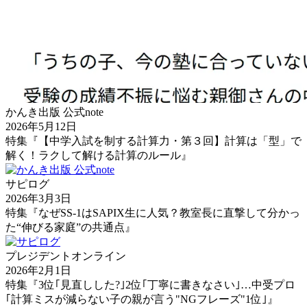
かんき出版 公式note
2026年5月12日
特集『【中学入試を制する計算力・第３回】計算は「型」で
解く！ラクして解ける計算のルール』
サピログ
2026年3月3日
特集『なぜSS-1はSAPIX生に人気？教室長に直撃して分かっ
た“伸びる家庭”の共通点』
プレジデントオンライン
2026年2月1日
特集『3位｢見直しした?｣2位｢丁寧に書きなさい｣…中受プロ
｢計算ミスが減らない子の親が言う"NGフレーズ"1位｣』