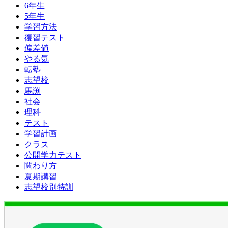
6年生
5年生
学習方法
復習テスト
偏差値
やる気
転塾
志望校
馬渕
社会
理科
テスト
学習計画
クラス
公開学力テスト
関わり方
夏期講習
志望校別特訓