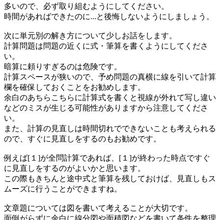
多いので、必ず取り組むようにしてください。
時間があればできたのに...と後悔しないようにしましょう。
次に単元別の解き方について少しお話をします。
計算問題は問題の近くに式・筆算を書くようにしてくださ
い。
暗算に頼りすぎるのは危険です。
計算スペースが狭いので、予め問題の真横に線を引いて計算
欄を確保しておくことをお勧めします。
余白のあちらこちらに計算式を書くと視線が外れて写し違い
などのミスが生じる可能性がありますから注意してくださ
い。
また、計算の見直しは時間切れでできないことも考えられる
ので、すぐに見直しをするのもお勧めです。
例えば[１]が全問計算であれば、[１]が終わった時点ですぐ
に見直しをするのがよいかと思います。
この際もきちんと途中式と筆算を残しておけば、見直しもス
ムーズに行うことができますね。
文章題については図を書いて考えることが大切です。
面倒がらずに余白に線分図や面積図などを書いて条件を整理