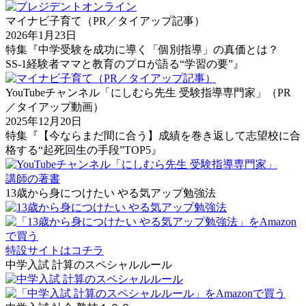
マイナビ子育て（PR／タイアップ記事）
2026年1月23日
特集『中学受験を成功に導く「個別指導」の真価とは？
SS-1経験者ママと教育のプロが語る“学習の要”』
YouTubeチャンネル「にしむら先生 受験指導専門家」（PR
／タイアップ動画）
2025年12月20日
特集『【今ならまだ間に合う】成績を巻き返して志望校に合
格する“起死回生の手段”TOP5』
講師の著書
13歳から身につけたい やる気アップ勉強法
特設サイトはコチラ
中学入試 計算のスペシャルルール