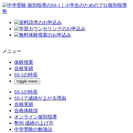
メニュー
体験授業
合格実績
SS-1の特長
toggle menu
SS-1の特長
SS-1で成績が上がる理由
合格実績
合格体験談
オンライン個別指導
塾別 成績の上げ方
中学受験の勉強法