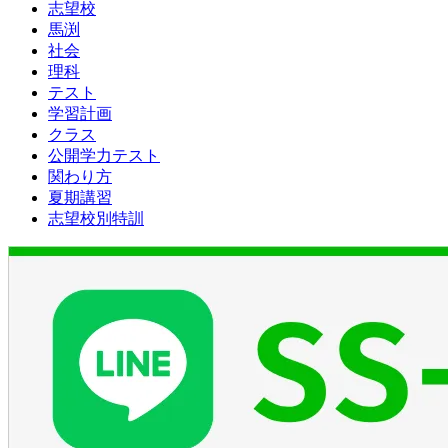
志望校
馬渕
社会
理科
テスト
学習計画
クラス
公開学力テスト
関わり方
夏期講習
志望校別特訓