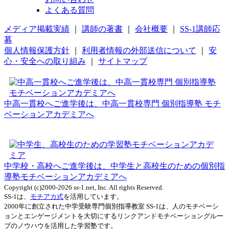
よくある質問
メディア掲載実績
｜
講師の著書
｜
会社概要
｜
SS-1講師応
募
個人情報保護方針
｜
利用者情報の外部送信について
｜
安
心・安全への取り組み
｜
サイトマップ
中高一貫校へご進学後は、中高一貫校専門 個別指導塾 モチ
ベーションアカデミアへ
中学校・高校へご進学後は、中学生と高校生のための個別指
導塾モチベーションアカデミアへ
Copyright (c)2000-2026 ss-1.net, Inc. All rights Reserved.
SS-1は、
モチアカ式
を活用しています。
2000年に創立された中学受験専門個別指導教室 SS-1は、人のモチベーシ
ョンとエンゲージメントを大切にするリンクアンドモチベーショングルー
プのノウハウを活用した学習塾です。