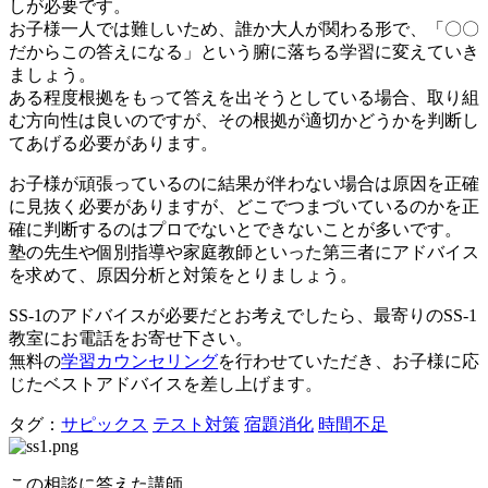
しが必要です。
お子様一人では難しいため、誰か大人が関わる形で、「〇〇
だからこの答えになる」という腑に落ちる学習に変えていき
ましょう。
ある程度根拠をもって答えを出そうとしている場合、取り組
む方向性は良いのですが、その根拠が適切かどうかを判断し
てあげる必要があります。
お子様が頑張っているのに結果が伴わない場合は原因を正確
に見抜く必要がありますが、どこでつまづいているのかを正
確に判断するのはプロでないとできないことが多いです。
塾の先生や個別指導や家庭教師といった第三者にアドバイス
を求めて、原因分析と対策をとりましょう。
SS-1のアドバイスが必要だとお考えでしたら、最寄りのSS-1
教室にお電話をお寄せ下さい。
無料の
学習カウンセリング
を行わせていただき、お子様に応
じたベストアドバイスを差し上げます。
タグ：
サピックス
テスト対策
宿題消化
時間不足
この相談に答えた講師