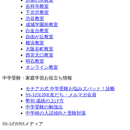
お茶の水教室
吉祥寺教室
下北沢教室
渋谷教室
成城学園前教室
白金台教室
自由が丘教室
横浜教室
大阪谷町教室
西宮北口教室
明石教室
オンライン教室
中学受験・家庭学習お役立ち情報
モチアカ式 中学受験お悩みズバッと！診断
SS-1のLINE友だち・メルマガ会員
塾別 成績の上げ方
中学受験の勉強法
中学校の入試傾向と受験対策
SS-1のSNSメディア