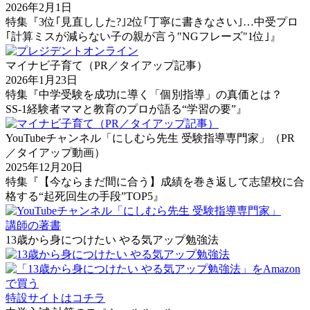
2026年2月1日
特集『3位｢見直しした?｣2位｢丁寧に書きなさい｣…中受プロ
｢計算ミスが減らない子の親が言う"NGフレーズ"1位｣』
マイナビ子育て（PR／タイアップ記事）
2026年1月23日
特集『中学受験を成功に導く「個別指導」の真価とは？
SS-1経験者ママと教育のプロが語る“学習の要”』
YouTubeチャンネル「にしむら先生 受験指導専門家」（PR
／タイアップ動画）
2025年12月20日
特集『【今ならまだ間に合う】成績を巻き返して志望校に合
格する“起死回生の手段”TOP5』
講師の著書
13歳から身につけたい やる気アップ勉強法
特設サイトはコチラ