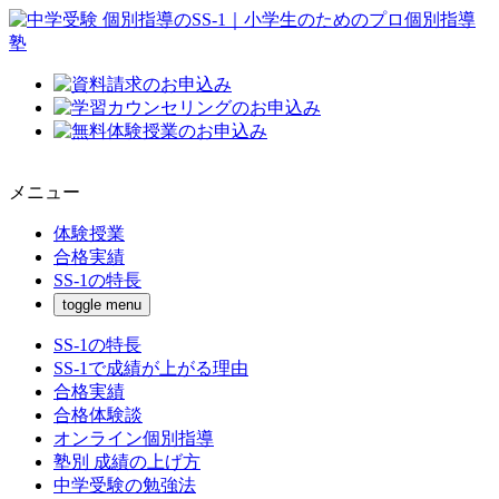
メニュー
体験授業
合格実績
SS-1の特長
toggle menu
SS-1の特長
SS-1で成績が上がる理由
合格実績
合格体験談
オンライン個別指導
塾別 成績の上げ方
中学受験の勉強法