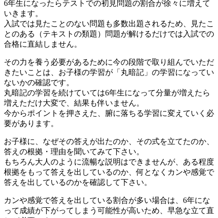
6年生になったらテストでの初見問題の割合が徐々に増えて
いきます。
入試では見たことのない問題も多数出題されるため、見たこ
とのある（テキストの類題）問題が解けるだけでは入試での
合格に直結しません。
その力を養う必要があるために今の段階で取り組んでいただ
きたいことは、お子様の学習が「丸暗記」の学習になってい
ないかの確認です。
丸暗記の学習を続けていては6年生になって分量が増えたら
増えただけ大変で、結果も伴いません。
今からポイントを押さえた、腑に落ちる学習に変えていく必
要があります。
お子様に、なぜその答えが出たのか、その式を立てたのか、
答えの根拠・理由を聞いてみて下さい。
もちろん大人のように流暢な説明はできませんが、ある程度
根拠をもって答えを出しているのか、何となくカンや感覚で
答えを出しているのかを確認して下さい。
カンや感覚で答えを出している割合が多い場合は、6年にな
って成績が下がってしまう可能性が高いため、早急な立て直