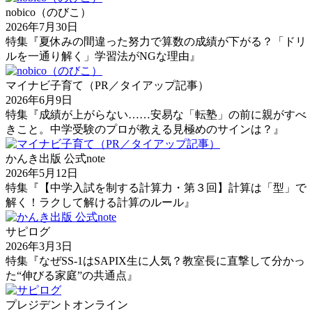
nobico（のびこ）
2026年7月30日
特集『夏休みの間違った努力で算数の成績が下がる？「ドリ
ルを一通り解く」学習法がNGな理由』
マイナビ子育て（PR／タイアップ記事）
2026年6月9日
特集『成績が上がらない……安易な「転塾」の前に親がすべ
きこと。中学受験のプロが教える見極めのサインは？』
かんき出版 公式note
2026年5月12日
特集『【中学入試を制する計算力・第３回】計算は「型」で
解く！ラクして解ける計算のルール』
サピログ
2026年3月3日
特集『なぜSS-1はSAPIX生に人気？教室長に直撃して分かっ
た“伸びる家庭”の共通点』
プレジデントオンライン