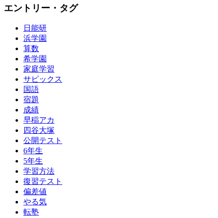
エントリー・タグ
日能研
浜学園
算数
希学園
家庭学習
サピックス
国語
宿題
成績
早稲アカ
四谷大塚
公開テスト
6年生
5年生
学習方法
復習テスト
偏差値
やる気
転塾