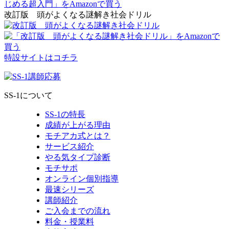
改訂版 頭がよくなる謎解き社会ドリル
特設サイトはコチラ
SS-1について
SS-1の特長
成績が上がる理由
モチアカ式とは？
サービス紹介
やる気タイプ診断
モチサポ
オンライン個別指導
最速シリーズ
講師紹介
ご入会までの流れ
料金・授業料