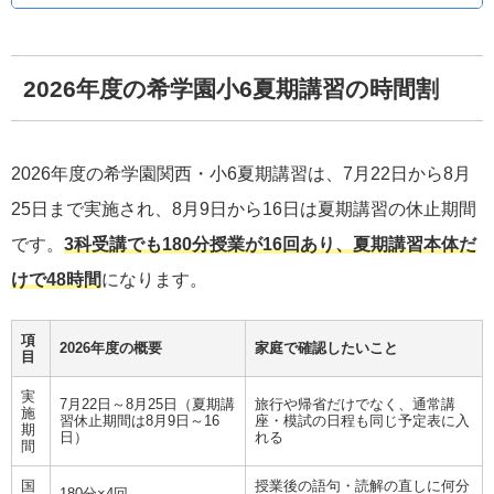
2026年度の希学園小6夏期講習の時間割
2026年度の希学園関西・小6夏期講習は、7月22日から8月
25日まで実施され、8月9日から16日は夏期講習の休止期間
です。
3科受講でも180分授業が16回あり、夏期講習本体だ
けで48時間
になります。
項
2026年度の概要
家庭で確認したいこと
目
実
7月22日～8月25日（夏期講
旅行や帰省だけでなく、通常講
施
習休止期間は8月9日～16
座・模試の日程も同じ予定表に入
期
日）
れる
間
国
授業後の語句・読解の直しに何分
180分×4回