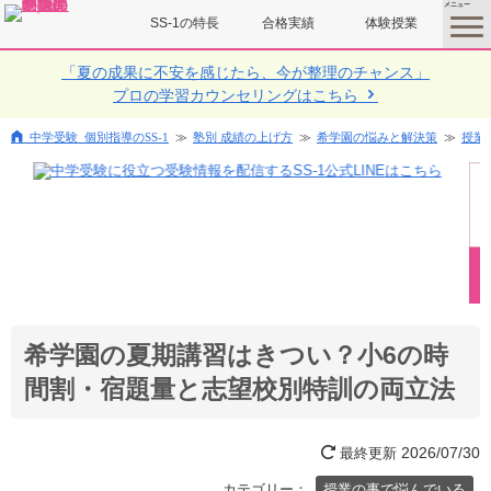
SS-1の特長
合格実績
体験授業
toggle
menu
「夏の成果に不安を感じたら、今が整理のチャンス」
プロの学習カウンセリングはこちら
中学受験 個別指導のSS-1
塾別 成績の上げ方
希学園の悩みと解決策
授業
希学園の夏期講習はきつい？小6の時
間割・宿題量と志望校別特訓の両立法
2026/07/30
最終更新
カテゴリー：
授業の事で悩んでいる