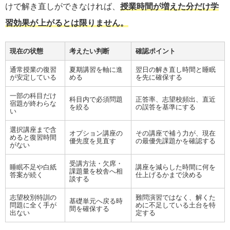
けで解き直しができなければ、
授業時間が増えた分だけ学
習効果が上がるとは限りません。
現在の状態
考えたい判断
確認ポイント
通常授業の復習
夏期講習を軸に進
翌日の解き直し時間と睡眠
が安定している
める
を先に確保する
一部の科目だけ
科目内で必須問題
正答率、志望校頻出、直近
宿題が終わらな
を絞る
の誤答を基準にする
い
選択講座まで含
オプション講座の
その講座で補う力が、現在
めると復習時間
優先度を見直す
の最優先課題かを確認する
がない
受講方法・欠席・
睡眠不足や白紙
講座を減らした時間に何を
課題量を校舎へ相
答案が続く
仕上げるかまで決める
談する
志望校別特訓の
難問演習ではなく、解くた
基礎単元へ戻る時
問題に全く手が
めに不足している土台を特
間を確保する
出ない
定する