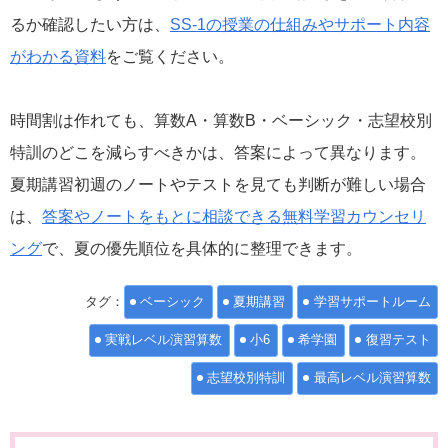
るか確認したい方は、
SS-1の授業の仕組みやサポート内容
がわかる資料
をご覧ください。
時間割は作れても、算数A・算数B・ベーシック・志望校別
特訓のどこを減らすべきかは、答案によって異なります。
夏期講習初週のノートやテストを見ても判断が難しい場合
は、
答案やノートをもとに相談できる無料学習カウンセリ
ング
で、夏の優先順位を具体的に整理できます。
タグ：
ベーシック
夏期講習
学習サポートルーム
実戦レベル演習算数
小6
希学園
復習テスト
志望校別特訓
最高レベル演習算数