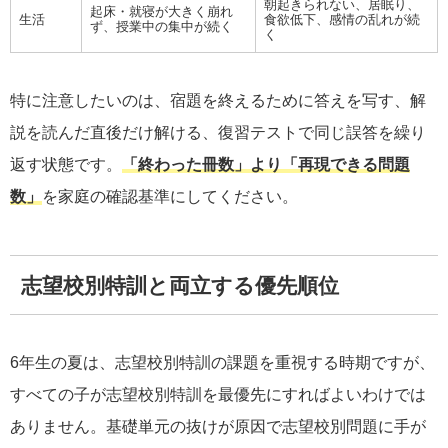
朝起きられない、居眠り、
起床・就寝が大きく崩れ
生活
食欲低下、感情の乱れが続
ず、授業中の集中が続く
く
特に注意したいのは、宿題を終えるために答えを写す、解
説を読んだ直後だけ解ける、復習テストで同じ誤答を繰り
返す状態です。
「終わった冊数」より「再現できる問題
数」
を家庭の確認基準にしてください。
志望校別特訓と両立する優先順位
6年生の夏は、志望校別特訓の課題を重視する時期ですが、
すべての子が志望校別特訓を最優先にすればよいわけでは
ありません。基礎単元の抜けが原因で志望校別問題に手が