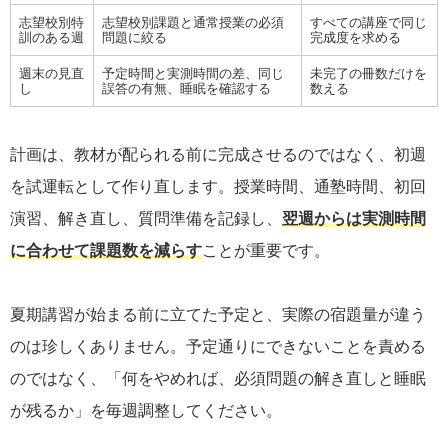
志望校別特
志望校別課題と通常授業の必須
すべての講座で同じ
訓のある週
問題に絞る
完成度を求める
週末の見直
予定時間と実測時間の差、同じ
未完了の冊数だけを
し
誤答の有無、睡眠を確認する
数える
計画は、教材が配られる前に完成させるのではなく、初週
を試運転として作り直します。授業時間、通塾時間、初回
演習、解き直し、質問準備を記録し、
翌週からは実測時間
に合わせて課題数を減らす
ことが重要です。
夏期講習が始まる前に立てた予定と、実際の宿題量が違う
のは珍しくありません。予定通りにできないことを責める
のではなく、「何をやめれば、必須問題の解き直しと睡眠
が残るか」を毎週調整してください。