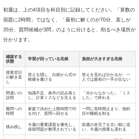
初週は、上の4項目を科目別に記録してください。「算数の
宿題に2時間」ではなく、「最初に解くのが70分、直しが
35分、質問候補が3問」のように分けると、削るべき場所が
分かります。
確認する
学習が回っている兆候
負担が大きすぎる兆候
状態
授業翌日
答えを隠し、白紙から式や
答えを見れば分かるが、一
の解き直
根拠を書ける
人では最初の一手が出ない
し
間違いの
知識不足、条件の読み落と
「分からなかった」「ミス
説明
し、計算ミスなどを言える
した」で終わる
難問への
家庭で決めた上限時間で印
一問に長時間止まり、他科
時間
を付け、質問へ回せる
目や睡眠を削る
今週の重要課題を優先し、
前週の未完了を古い順に追
積み残し
保留問題が整理されている
い、今週の授業も遅れる