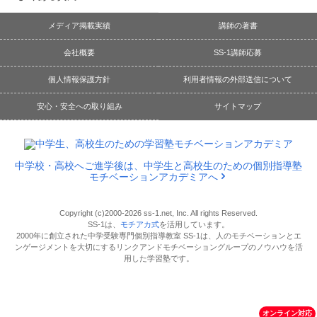
メディア掲載実績
講師の著書
会社概要
SS-1講師応募
個人情報保護方針
利用者情報の外部送信について
安心・安全への取り組み
サイトマップ
中学校・高校へご進学後は、中学生と高校生のための個別指導塾
モチベーションアカデミアへ
Copyright (c)2000-2026 ss-1.net, Inc. All rights Reserved.
SS-1は、
モチアカ式
を活用しています。
2000年に創立された中学受験専門個別指導教室 SS-1は、人のモチベーションとエ
ンゲージメントを大切にするリンクアンドモチベーショングループのノウハウを活
用した学習塾です。
オンライン対応