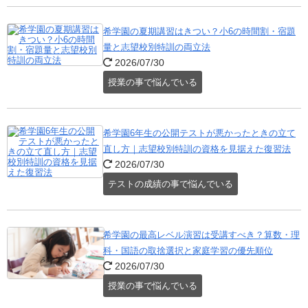
希学園の夏期講習はきつい？小6の時間割・宿題
量と志望校別特訓の両立法
2026/07/30
授業の事で悩んでいる
希学園6年生の公開テストが悪かったときの立て
直し方｜志望校別特訓の資格を見据えた復習法
2026/07/30
テストの成績の事で悩んでいる
希学園の最高レベル演習は受講すべき？算数・理
科・国語の取捨選択と家庭学習の優先順位
2026/07/30
授業の事で悩んでいる