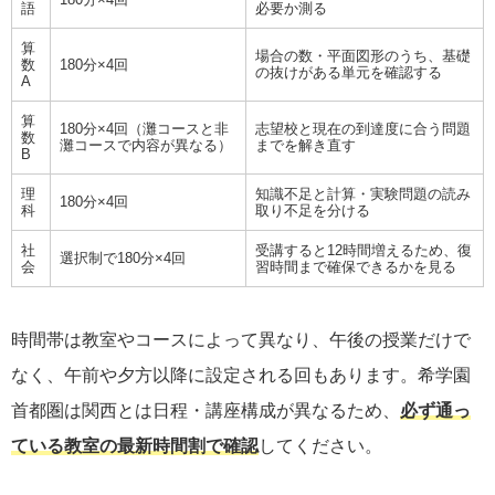
語
必要か測る
算
場合の数・平面図形のうち、基礎
数
180分×4回
の抜けがある単元を確認する
A
算
180分×4回（灘コースと非
志望校と現在の到達度に合う問題
数
灘コースで内容が異なる）
までを解き直す
B
理
知識不足と計算・実験問題の読み
180分×4回
科
取り不足を分ける
社
受講すると12時間増えるため、復
選択制で180分×4回
会
習時間まで確保できるかを見る
時間帯は教室やコースによって異なり、午後の授業だけで
なく、午前や夕方以降に設定される回もあります。希学園
首都圏は関西とは日程・講座構成が異なるため、
必ず通っ
ている教室の最新時間割で確認
してください。