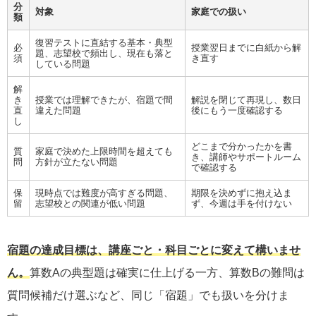
分
対象
家庭での扱い
類
復習テストに直結する基本・典型
必
授業翌日までに白紙から解
題、志望校で頻出し、現在も落と
須
き直す
している問題
解
き
授業では理解できたが、宿題で間
解説を閉じて再現し、数日
直
違えた問題
後にもう一度確認する
し
どこまで分かったかを書
質
家庭で決めた上限時間を超えても
き、講師やサポートルーム
問
方針が立たない問題
で確認する
保
現時点では難度が高すぎる問題、
期限を決めずに抱え込ま
留
志望校との関連が低い問題
ず、今週は手を付けない
宿題の達成目標は、講座ごと・科目ごとに変えて構いませ
ん。
算数Aの典型題は確実に仕上げる一方、算数Bの難問は
質問候補だけ選ぶなど、同じ「宿題」でも扱いを分けま