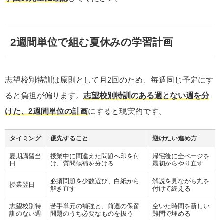
2週間単位で組む夏休みの学習計画
志望校別特訓は原則として月2回のため、毎週同じ予定にす
ると負担が偏ります。
志望校別特訓のある週とない週を分
けた、2週間単位の計画
にすると現実的です。
タイミング
優先すること
避けたい進め方
夏期講習当
授業中に間違えた問題へ印を付
帰宅後に全ページを
日
け、質問候補を分ける
最初からやり直す
必須問題を少数選び、白紙から
解説を見ながら丸を
授業翌日
解き直す
付けて終える
志望校別特
苦手単元の補強と、前週の保留
空いた時間を新しい
訓のない週
問題のうち必要なものを扱う
難問で埋める