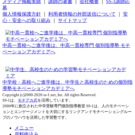
メディア掲載実績
｜
講師の著書
｜
会社概要
｜
SS-1講師応
募
個人情報保護方針
｜
利用者情報の外部送信について
｜
安
心・安全への取り組み
｜
サイトマップ
中高一貫校へご進学後は、中高一貫校専門 個別指導塾 モチ
ベーションアカデミアへ
中学校・高校へご進学後は、中学生と高校生のための個別指
導塾モチベーションアカデミアへ
Copyright (c)2000-2026 ss-1.net, Inc. All rights Reserved.
SS-1は、
モチアカ式
を活用しています。
2000年に創立された中学受験専門個別指導教室 SS-1は、人のモチベーシ
ョンとエンゲージメントを大切にするリンクアンドモチベーショングルー
プのノウハウを活用した学習塾です。
メニュー
資料申込み