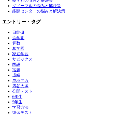
奨学社の悩みと解決策
グノーブルの悩みと解決策
能開センターの悩みと解決策
エントリー・タグ
日能研
浜学園
算数
希学園
家庭学習
サピックス
国語
宿題
成績
早稲アカ
四谷大塚
公開テスト
6年生
5年生
学習方法
復習テスト