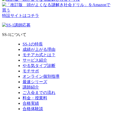
特設サイトはコチラ
SS-1について
SS-1の特長
成績が上がる理由
モチアカ式とは？
サービス紹介
やる気タイプ診断
モチサポ
オンライン個別指導
最速シリーズ
講師紹介
ご入会までの流れ
料金・授業料
合格実績
合格体験談