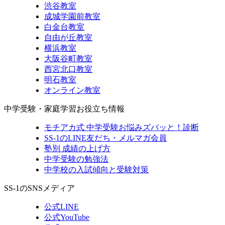
渋谷教室
成城学園前教室
白金台教室
自由が丘教室
横浜教室
大阪谷町教室
西宮北口教室
明石教室
オンライン教室
中学受験・家庭学習お役立ち情報
モチアカ式 中学受験お悩みズバッと！診断
SS-1のLINE友だち・メルマガ会員
塾別 成績の上げ方
中学受験の勉強法
中学校の入試傾向と受験対策
SS-1のSNSメディア
公式LINE
公式YouTube