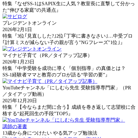
特集『なぜSS-1はSAPIX生に人気？教室長に直撃して分かっ
た“伸びる家庭”の共通点』
プレジデントオンライン
2026年2月1日
特集『3位｢見直しした?｣2位｢丁寧に書きなさい｣…中受プロ
｢計算ミスが減らない子の親が言う"NGフレーズ"1位｣』
マイナビ子育て（PR／タイアップ記事）
2026年1月23日
特集『中学受験を成功に導く「個別指導」の真価とは？
SS-1経験者ママと教育のプロが語る“学習の要”』
YouTubeチャンネル「にしむら先生 受験指導専門家」（PR
／タイアップ動画）
2025年12月20日
特集『【今ならまだ間に合う】成績を巻き返して志望校に合
格する“起死回生の手段”TOP5』
講師の著書
13歳から身につけたい やる気アップ勉強法