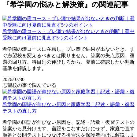
『希学園の悩みと解決策』の関連記事
希学園の灘コース・プレ灘で結果が出ないときの判断｜灘中
受験に向け夏前に見直す5つのポイント
希学園の灘コースに在籍し、プレ灘で結果が出ないとき、す
ぐ志望校を変えるべきとは限りません。答案の失点原因、宿
題の回り方、科目別の伸びしろから、夏前に確認したい判断
基準を解説します。
2026/07/30
志望校の事で悩んでいる
希学園の国語が伸びない原因と家庭学習｜記述・語彙・復習
テストの直し方
希学園の国語が伸びない原因を、記述・語彙・復習テストの
答案から見分けます。宿題をこなすだけにせず、家庭で直す
順番と公開テストにつなげる復習法を保護者向けに解説しま