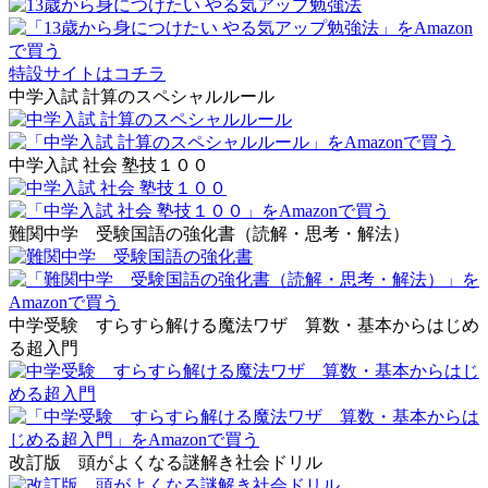
特設サイトはコチラ
中学入試 計算のスペシャルルール
中学入試 社会 塾技１００
難関中学 受験国語の強化書（読解・思考・解法）
中学受験 すらすら解ける魔法ワザ 算数・基本からはじめ
る超入門
改訂版 頭がよくなる謎解き社会ドリル