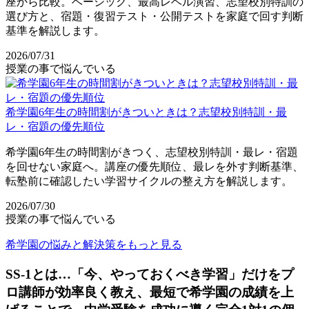
座から比較。ベーシック、最高レベル演習、志望校別特訓の
選び方と、宿題・復習テスト・公開テストを家庭で回す判断
基準を解説します。
2026/07/31
授業の事で悩んでいる
希学園6年生の時間割がきついときは？志望校別特訓・最
レ・宿題の優先順位
希学園6年生の時間割がきつく、志望校別特訓・最レ・宿題
を回せない家庭へ。講座の優先順位、最レを外す判断基準、
転塾前に確認したい学習サイクルの整え方を解説します。
2026/07/30
授業の事で悩んでいる
希学園の悩みと解決策をもっと見る
SS-1とは…「今、やっておくべき学習」だけをプ
ロ講師が効率良く教え、最短で希学園の成績を上