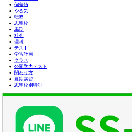
偏差値
やる気
転塾
志望校
馬渕
社会
理科
テスト
学習計画
クラス
公開学力テスト
関わり方
夏期講習
志望校別特訓