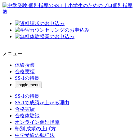
メニュー
体験授業
合格実績
SS-1の特長
toggle menu
SS-1の特長
SS-1で成績が上がる理由
合格実績
合格体験談
オンライン個別指導
塾別 成績の上げ方
中学受験の勉強法