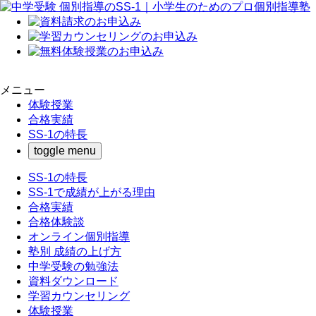
メニュー
体験授業
合格実績
SS-1の特長
toggle menu
SS-1の特長
SS-1で成績が上がる理由
合格実績
合格体験談
オンライン個別指導
塾別 成績の上げ方
中学受験の勉強法
資料ダウンロード
学習カウンセリング
体験授業