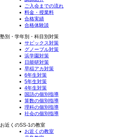
ご入会までの流れ
料金・授業料
合格実績
合格体験談
塾別・学年別・科目別対策
サピックス対策
グノーブル対策
浜学園対策
日能研対策
早稲アカ対策
6年生対策
5年生対策
4年生対策
国語の個別指導
算数の個別指導
理科の個別指導
社会の個別指導
お近くのSS-1の教室
お近くの教室