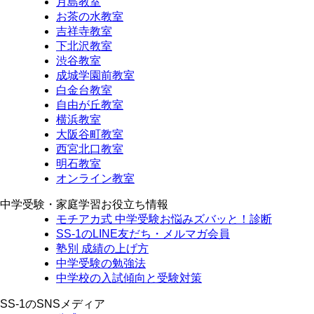
月島教室
お茶の水教室
吉祥寺教室
下北沢教室
渋谷教室
成城学園前教室
白金台教室
自由が丘教室
横浜教室
大阪谷町教室
西宮北口教室
明石教室
オンライン教室
中学受験・家庭学習お役立ち情報
モチアカ式 中学受験お悩みズバッと！診断
SS-1のLINE友だち・メルマガ会員
塾別 成績の上げ方
中学受験の勉強法
中学校の入試傾向と受験対策
SS-1のSNSメディア