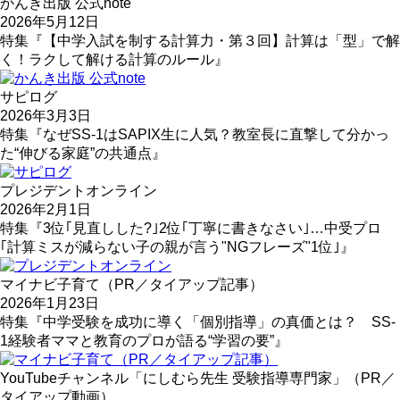
かんき出版 公式note
2026年5月12日
特集『【中学入試を制する計算力・第３回】計算は「型」で解
く！ラクして解ける計算のルール』
サピログ
2026年3月3日
特集『なぜSS-1はSAPIX生に人気？教室長に直撃して分かっ
た“伸びる家庭”の共通点』
プレジデントオンライン
2026年2月1日
特集『3位｢見直しした?｣2位｢丁寧に書きなさい｣…中受プロ
｢計算ミスが減らない子の親が言う"NGフレーズ"1位｣』
マイナビ子育て（PR／タイアップ記事）
2026年1月23日
特集『中学受験を成功に導く「個別指導」の真価とは？ SS-
1経験者ママと教育のプロが語る“学習の要”』
YouTubeチャンネル「にしむら先生 受験指導専門家」（PR／
タイアップ動画）