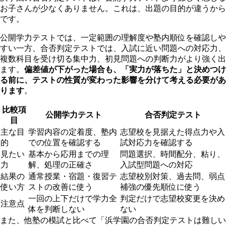
お子さんが少なくありません。これは、出題の目的が違うから
です。
公開学力テストでは、一定範囲の理解度や塾内順位を確認しや
すい一方、合否判定テストでは、入試に近い問題への対応力、
複数科目を受け切る集中力、初見問題への判断力がより強く出
ます。
偏差値が下がった場合も、「実力が落ちた」と決めつけ
る前に、テストの性質が変わった影響を分けて考える必要があ
ります
。
比較項
公開学力テスト
合否判定テスト
目
主な目
学習内容の定着度、塾内
志望校を見据えた得点力や入
的
での位置を確認する
試対応力を確認する
見たい
基本から応用までの理
問題選択、時間配分、粘り、
力
解、処理の正確さ
入試型問題への対応
結果の
通常授業・宿題・復習テ
志望校別対策、過去問、弱点
使い方
ストの改善に使う
補強の優先順位に使う
一回の上下だけで学力全
判定だけで志望校変更を決め
注意点
体を判断しない
ない
また、他塾の模試と比べて「浜学園の合否判定テストは難しい