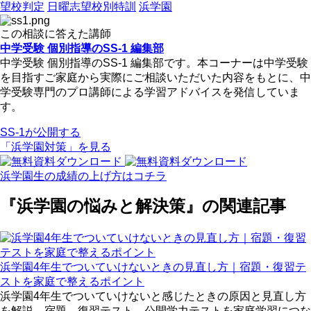
望校判定
日曜志望校別特訓
浜学園
この相談に答えた講師
中学受験 個別指導のSS-1 編集部
中学受験 個別指導のSS-1 編集部です。本コーナーは中学受験
を目指すご家庭から実際にご相談いただいた内容をもとに、中
学受験専門のプロ講師による学習アドバイスを発信していま
す。
SS-1が公開する
「浜学園対策」を見る
浜学園生の成績の上げ方はコチラ
『浜学園の悩みと解決策』の関連記事
浜学園4年生でついていけないときの見直し方｜宿題・復習テ
ストを家庭で整えるポイント
浜学園4年生でついていけないと感じたときの原因と見直し方
を解説。宿題、復習テスト、公開学力テストを家庭学習につな