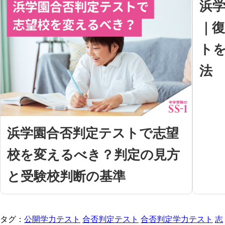
浜
｜
ト
法
浜学園合否判定テストで志望
校を変えるべき？判定の見方
と受験校判断の基準
タグ：
公開学力テスト
合否判定テスト
合否判定学力テスト
志