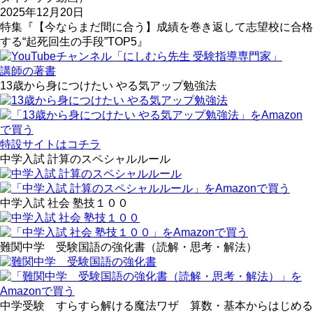
2025年12月20日
特集『【今ならまだ間に合う】成績を巻き返して志望校に合格
する“起死回生の手段”TOP5』
講師の著書
13歳から身につけたい やる気アップ勉強法
特設サイトはコチラ
中学入試 計算のスペシャルルール
中学入試 社会 塾技１００
難関中学 受験国語の強化書（読解・思考・解法）
中学受験 すらすら解ける魔法ワザ 算数・基本からはじめる