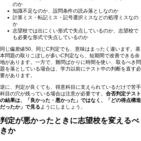
のか
知識不足なのか、設問条件の読み落としなのか
計算ミス・転記ミス・記号選択ミスなどの処理ミスなの
か
志望校では出にくい形式で失点しているのか、志望校で
も必要な形式で失点しているのか
同じ偏差値50、同じC判定でも、意味はまったく違います。基
本問題の取りこぼしが多いC判定なら、短期間で改善できる余
地があります。一方で、難問ばかりに時間を使い、取るべき問
題を落としている場合は、学力以前にテスト中の判断を直す必
要があります。
逆に、判定が良くても、得意科目に支えられているだけで苦手
科目の穴が残っている場合は注意が必要です。
合否判定テスト
の結果は、「良かった・悪かった」ではなく、「どの得点構造
だったか」で見る
ようにしましょう。
判定が悪かったときに志望校を変えるべ
きか