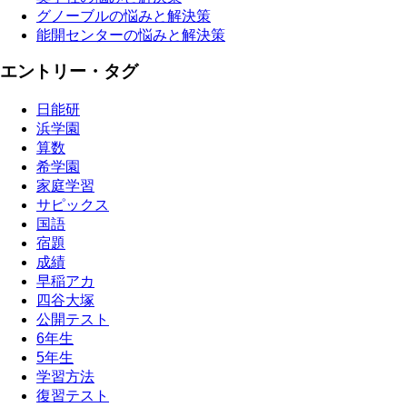
グノーブルの悩みと解決策
能開センターの悩みと解決策
エントリー・タグ
日能研
浜学園
算数
希学園
家庭学習
サピックス
国語
宿題
成績
早稲アカ
四谷大塚
公開テスト
6年生
5年生
学習方法
復習テスト