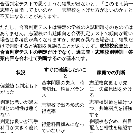
合否判定テストで思うような結果が出ないと、「このまま第一
志望を目指してよいのか」「志望校を下げた方がよいのか」と
不安になることがあります。
ただし、合否判定テストは特定の学校の入試問題そのものでは
ありません。志望校の出題傾向と合否判定テストの傾向が近い
場合は参考度が高くなりますが、傾向が異なる場合は、結果だ
けで判断すると実態を見誤ることがあります。
志望校変更は、
合否判定テストの判定だけでなく、過去問・志望校別特訓・答
案内容を合わせて判断する
のが基本です。
すぐに確認したいこ
状況
家庭での判断
と
基本問題の失点、時
志望校変更より先
偏差値も判定も下
間切れ、科目バラン
に、失点原因を分け
がった
ス
る
判定は悪いが過去
志望校対策を続けつ
志望校で出る形式の
問との相性は悪く
つ、共通弱点を補強
得点率
ない
する
判定は良いが苦手
併願校も含め、科目
得意科目頼みになっ
科目が大きく崩れ
配点と相性を確認す
ていないか