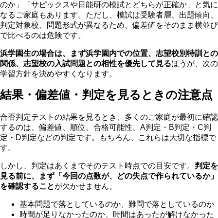
のか」「サピックスや日能研の模試とどちらが正確か」と気に
なるご家庭もあります。ただし、模試は受験者層、出題傾向、
判定対象校、問題形式が異なるため、偏差値をそのまま横並び
で比べるのは危険です。
浜学園生の場合は、まず浜学園内での位置、志望校別特訓との
関係、志望校の入試問題との相性を優先して見る
ほうが、次の
学習方針を決めやすくなります。
結果・偏差値・判定を見るときの注意点
合否判定テストの結果を見るとき、多くのご家庭が最初に確認
するのは、偏差値、順位、合格可能性、A判定・B判定・C判
定・D判定などの判定です。もちろん、これらは大切な指標で
す。
しかし、判定はあくまでそのテスト時点での目安です。
判定を
見る前に、まず「今回の点数が、どの失点で作られているか」
を確認すること
が欠かせません。
基本問題で落としているのか、難問で落としているのか
時間が足りなかったのか、時間はあったが解けなかった