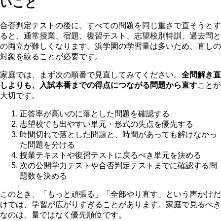
いこと
合否判定テストの後に、すべての問題を同じ重さで直そうとす
ると、通常授業、宿題、復習テスト、志望校別特訓、過去問と
の両立が難しくなります。浜学園の学習量は多いため、直しの
対象を絞ることが必要です。
家庭では、まず次の順番で見直してみてください。
全問解き直
しよりも、入試本番までの得点につながる問題から直す
ことが
大切です。
正答率が高いのに落とした問題を確認する
志望校でも出やすい単元・形式の失点を優先する
時間切れで落とした問題と、時間があっても解けなかっ
た問題を分ける
授業テキストや復習テストに戻るべき単元を決める
次の公開学力テストや合否判定テストまでに確認する問
題数を決める
このとき、「もっと頑張る」「全部やり直す」という声かけだ
けでは、学習が広がりすぎることがあります。家庭で見るべき
なのは、量ではなく優先順位です。