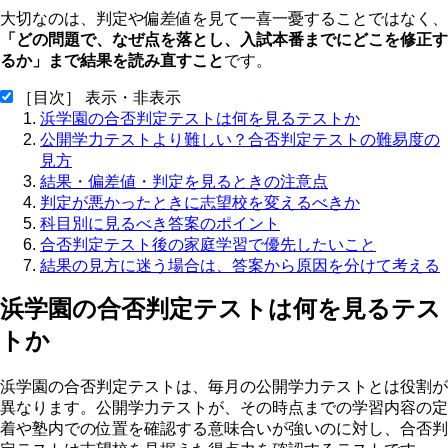
大切なのは、判定や偏差値を見て一喜一憂することではなく、
「どの問題で、なぜ点を落とし、入試本番までにどこを修正す
るか」まで結果を読み直すこと
です。
［目次］ 表示・非表示
浜学園の合否判定テストは何を見るテストか
公開学力テストより難しい？合否判定テストの難易度の
見方
結果・偏差値・判定を見るときの注意点
判定が悪かったときに志望校を変えるべきか
科目別に見るべき答案のポイント
合否判定テスト後の家庭学習で優先したいこと
結果の見方に迷う場合は、答案から原因を分けて考える
浜学園の合否判定テストは何を見るテス
トか
浜学園の合否判定テストは、毎月の公開学力テストとは役割が
異なります。公開学力テストが、その時点までの学習内容の定
着や塾内での位置を確認する意味合いが強いのに対し、合否判