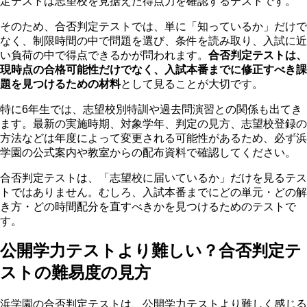
定テストは志望校を見据えた得点力を確認するテストです。
そのため、合否判定テストでは、単に「知っているか」だけで
なく、制限時間の中で問題を選び、条件を読み取り、入試に近
い負荷の中で得点できるかが問われます。
合否判定テストは、
現時点の合格可能性だけでなく、入試本番までに修正すべき課
題を見つけるための材料
として見ることが大切です。
特に6年生では、志望校別特訓や過去問演習との関係も出てき
ます。最新の実施時期、対象学年、判定の見方、志望校登録の
方法などは年度によって変更される可能性があるため、必ず浜
学園の公式案内や教室からの配布資料で確認してください。
合否判定テストは、「志望校に届いているか」だけを見るテス
トではありません。むしろ、入試本番までにどの単元・どの解
き方・どの時間配分を直すべきかを見つけるためのテストで
す。
公開学力テストより難しい？合否判定テ
ストの難易度の見方
浜学園の合否判定テストは、公開学力テストより難しく感じる