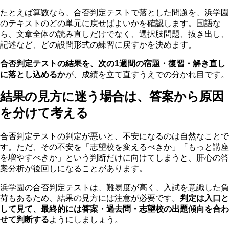
たとえば算数なら、合否判定テストで落とした問題を、浜学園
のテキストのどの単元に戻せばよいかを確認します。国語な
ら、文章全体の読み直しだけでなく、選択肢問題、抜き出し、
記述など、どの設問形式の練習に戻すかを決めます。
合否判定テストの結果を、次の1週間の宿題・復習・解き直し
に落とし込めるか
が、成績を立て直すうえでの分かれ目です。
結果の見方に迷う場合は、答案から原因
を分けて考える
合否判定テストの判定が悪いと、不安になるのは自然なことで
す。ただ、その不安を「志望校を変えるべきか」「もっと講座
を増やすべきか」という判断だけに向けてしまうと、肝心の答
案分析が後回しになることがあります。
浜学園の合否判定テストは、難易度が高く、入試を意識した負
荷もあるため、結果の見方には注意が必要です。
判定は入口と
して見て、最終的には答案・過去問・志望校の出題傾向を合わ
せて判断する
ようにしましょう。