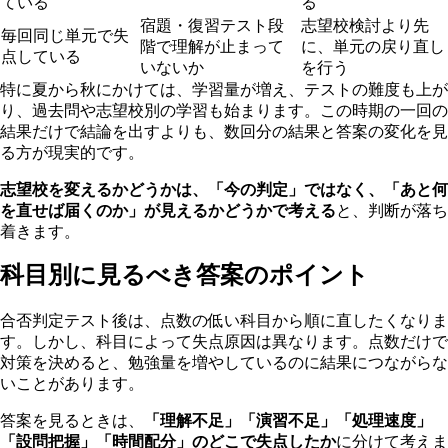
ている
る
宿題・復習テスト段
志望校検討より先
毎回同じ単元で失
階で理解が止まって
に、単元の戻り直し
点している
いないか
を行う
特に夏から秋にかけては、学習量が増え、テストの難度も上が
り、過去問や志望校別の学習も始まります。この時期の一回の
結果だけで結論を出すよりも、数回分の結果と答案の変化を見
る方が現実的です。
志望校を変えるかどうかは、「今の判定」ではなく、「あと何
を直せば届くのか」が見えるかどうかで考える
と、判断が落ち
着きます。
科目別に見るべき答案のポイント
合否判定テスト後は、点数の低い科目から順に直したくなりま
す。しかし、科目によって失点原因は異なります。点数だけで
対策を決めると、勉強量を増やしているのに結果につながらな
いことがあります。
答案を見るときは、
「理解不足」「演習不足」「処理速度」
「設問把握」「時間配分」のどこで失点したか
に分けて考えま