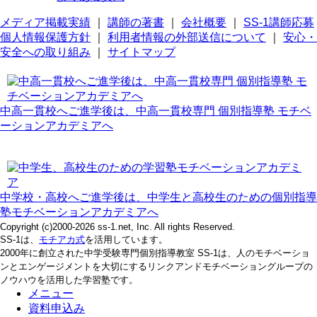
メディア掲載実績
｜
講師の著書
｜
会社概要
｜
SS-1講師応募
個人情報保護方針
｜
利用者情報の外部送信について
｜
安心・
安全への取り組み
｜
サイトマップ
中高一貫校へご進学後は、中高一貫校専門 個別指導塾 モチベ
ーションアカデミアへ
中学校・高校へご進学後は、中学生と高校生のための個別指導
塾モチベーションアカデミアへ
Copyright (c)2000-2026 ss-1.net, Inc. All rights Reserved.
SS-1は、
モチアカ式
を活用しています。
2000年に創立された中学受験専門個別指導教室 SS-1は、人のモチベーショ
ンとエンゲージメントを大切にするリンクアンドモチベーショングループの
ノウハウを活用した学習塾です。
メニュー
資料申込み