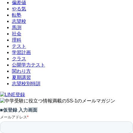
偏差値
やる気
転塾
志望校
馬渕
社会
理科
テスト
学習計画
クラス
公開学力テスト
関わり方
夏期講習
志望校別特訓