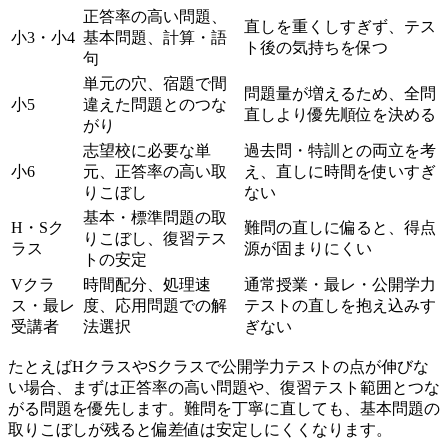
正答率の高い問題、
直しを重くしすぎず、テス
小3・小4
基本問題、計算・語
ト後の気持ちを保つ
句
単元の穴、宿題で間
問題量が増えるため、全問
小5
違えた問題とのつな
直しより優先順位を決める
がり
志望校に必要な単
過去問・特訓との両立を考
小6
元、正答率の高い取
え、直しに時間を使いすぎ
りこぼし
ない
基本・標準問題の取
H・Sク
難問の直しに偏ると、得点
りこぼし、復習テス
ラス
源が固まりにくい
トの安定
Vクラ
時間配分、処理速
通常授業・最レ・公開学力
ス・最レ
度、応用問題での解
テストの直しを抱え込みす
受講者
法選択
ぎない
たとえばHクラスやSクラスで公開学力テストの点が伸びな
い場合、まずは正答率の高い問題や、復習テスト範囲とつな
がる問題を優先します。難問を丁寧に直しても、基本問題の
取りこぼしが残ると偏差値は安定しにくくなります。