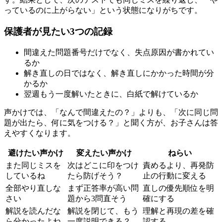
っているのに上がらない」という状態になりがちです。
保護者が見たい3つの記録
間違えた問題番号だけでなく、失点原因が書かれてい
るか
解き直しの日ではなく、解き直しにかかった時間が分
かるか
翌週もう一度解いたときに、白紙で解けているか
声かけでは、「なんで間違えたの？」よりも、「次に同じ問
題が出たら、何に気をつける？」と聞く方が、お子さんは答
えやすくなります。
避けたい声かけ
変えたい声かけ
ねらい
また同じミスを
次はどこに印をつけ
責めるより、再発防
しているね
たら防げそう？
止の行動に変える
全部やり直しな
まず正答率が高い問
直しの優先順位を明
さい
題から3問直そう
確にする
解説を読んだな
解説を閉じて、もう
理解と再現の差を確
ら分かったよね
一度説明できる？
認する