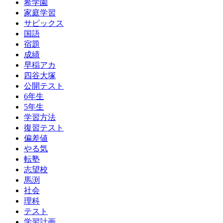
希学園
家庭学習
サピックス
国語
宿題
成績
早稲アカ
四谷大塚
公開テスト
6年生
5年生
学習方法
復習テスト
偏差値
やる気
転塾
志望校
馬渕
社会
理科
テスト
学習計画