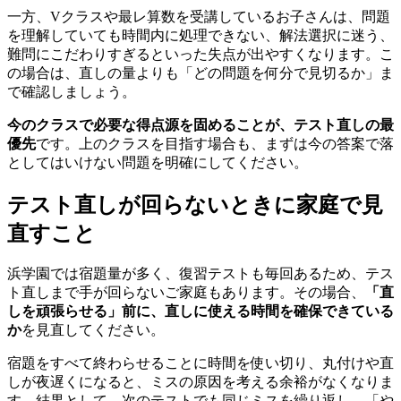
一方、Vクラスや最レ算数を受講しているお子さんは、問題
を理解していても時間内に処理できない、解法選択に迷う、
難問にこだわりすぎるといった失点が出やすくなります。こ
の場合は、直しの量よりも「どの問題を何分で見切るか」ま
で確認しましょう。
今のクラスで必要な得点源を固めることが、テスト直しの最
優先
です。上のクラスを目指す場合も、まずは今の答案で落
としてはいけない問題を明確にしてください。
テスト直しが回らないときに家庭で見
直すこと
浜学園では宿題量が多く、復習テストも毎回あるため、テス
ト直しまで手が回らないご家庭もあります。その場合、
「直
しを頑張らせる」前に、直しに使える時間を確保できている
か
を見直してください。
宿題をすべて終わらせることに時間を使い切り、丸付けや直
しが夜遅くになると、ミスの原因を考える余裕がなくなりま
す。結果として、次のテストでも同じミスを繰り返し、「や