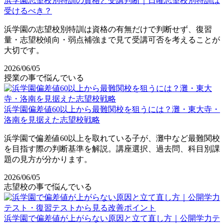
浜学園志望校別特訓の資格と受講判断｜日曜志望校別特訓は
受けるべき？
浜学園の志望校別特訓は資格の有無だけで判断せず、復習
量・志望校傾向・弱点補強まで見て受講可否を考えることが
大切です。
2026/06/05
授業の事で悩んでいる
浜学園偏差値60以上から最難関校を狙うには？灘・東大寺・
洛南を見据えた志望校戦略
浜学園で偏差値60以上を取れている子が、灘中など最難関校
を目指す際の判断基準を解説。講座選択、過去問、科目別課
題の見方が分かります。
2026/06/05
志望校の事で悩んでいる
浜学園で偏差値が上がらない原因と立て直し方｜公開学力テ