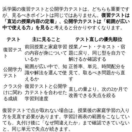
浜学園の復習テストと公開学力テストは、どちらも重要です
が、見るべきポイントは同じではありません。
復習テストは
「直近の授業内容の定着」、公開学力テストは「範囲が広い
中で使える力」を見る
と考えると分かりやすくなります。
テスト
主に見ること
テスト直しの優先順位
前回授業と家庭学習
授業ノート・テキスト・宿
復習テス
の内容が身について
題に戻り、同じ型を自力で
ト
いるか
解けるか確認する
範囲が広い中で、知
正答率、単元、時間配分を
公開学力
識や解法を選んで使
見て、取るべき問題から直
テスト
えるか
す
クラス分
復習テストと公開学
直しの量より、次の2か月で
けに関わ
力テストを合わせた
改善できる失点を絞る
る成績
学習到達度
復習テストで点が取れない場合は、授業後の家庭学習の入り
方を見直す必要があります。学習計画表の範囲をこなしてい
ても、丸付け後に「なぜ間違えたか」まで確認できていない
と、同じ単元で失点が続きます。