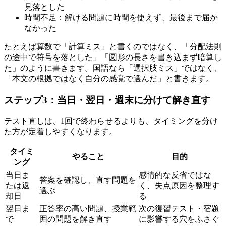
見落とした
時間不足：解ける問題に時間を使えず、最後まで届か
なかった
たとえば算数で「計算ミス」と書くのではなく、「分配法則
の途中で符号を落とした」「図形の長さを書き込まず暗算し
た」のように書きます。国語なら「選択肢ミス」ではなく、
「本文の根拠ではなく自分の感覚で選んだ」と書きます。
ステップ3：当日・翌日・週末に分けて解き直す
テスト直しは、1回で終わらせるよりも、タイミングを分け
た方が定着しやすくなります。
タイミ
やること
目的
ング
当日ま
感情的な反省ではな
答案を確認し、直す問題を
たは返
く、失点原因を整理す
選ぶ
却日
る
翌日ま
正答率の高い問題、授業範
次の復習テスト・宿題
で
囲の問題を解き直す
に影響する穴をふさぐ