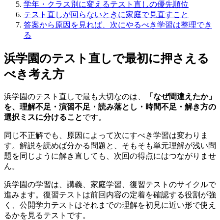
学年・クラス別に変えるテスト直しの優先順位
テスト直しが回らないときに家庭で見直すこと
答案から原因を見れば、次にやるべき学習は整理でき
る
浜学園のテスト直しで最初に押さえる
べき考え方
浜学園のテスト直しで最も大切なのは、
「なぜ間違えたか」
を、理解不足・演習不足・読み落とし・時間不足・解き方の
選択ミスに分けること
です。
同じ不正解でも、原因によって次にすべき学習は変わりま
す。解説を読めば分かる問題と、そもそも単元理解が浅い問
題を同じように解き直しても、次回の得点にはつながりませ
ん。
浜学園の学習は、講義、家庭学習、復習テストのサイクルで
進みます。復習テストは前回内容の定着を確認する役割が強
く、公開学力テストはそれまでの理解を初見に近い形で使え
るかを見るテストです。