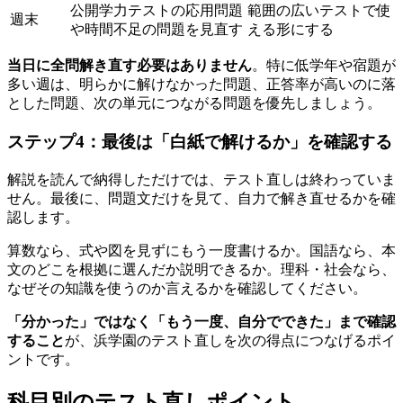
公開学力テストの応用問題
範囲の広いテストで使
週末
や時間不足の問題を見直す
える形にする
当日に全問解き直す必要はありません
。特に低学年や宿題が
多い週は、明らかに解けなかった問題、正答率が高いのに落
とした問題、次の単元につながる問題を優先しましょう。
ステップ4：最後は「白紙で解けるか」を確認する
解説を読んで納得しただけでは、テスト直しは終わっていま
せん。最後に、問題文だけを見て、自力で解き直せるかを確
認します。
算数なら、式や図を見ずにもう一度書けるか。国語なら、本
文のどこを根拠に選んだか説明できるか。理科・社会なら、
なぜその知識を使うのか言えるかを確認してください。
「分かった」ではなく「もう一度、自分でできた」まで確認
すること
が、浜学園のテスト直しを次の得点につなげるポイ
ントです。
科目別のテスト直しポイント