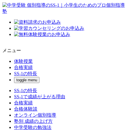
メニュー
体験授業
合格実績
SS-1の特長
toggle menu
SS-1の特長
SS-1で成績が上がる理由
合格実績
合格体験談
オンライン個別指導
塾別 成績の上げ方
中学受験の勉強法