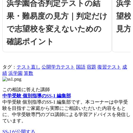
浜学園合否判定テストの結
浜学
果・難易度の見方｜判定だけ
望校
で志望校を変えないための
見方
確認ポイント
タグ：
テスト直し
公開学力テスト
国語
宿題
復習テスト
成
績
浜学園
算数
この相談に答えた講師
中学受験 個別指導のSS-1 編集部
中学受験 個別指導のSS-1 編集部です。本コーナーは中学受
験を目指すご家庭から実際にご相談いただいた内容をもと
に、中学受験専門のプロ講師による学習アドバイスを発信し
ています。
SS-1が公開する