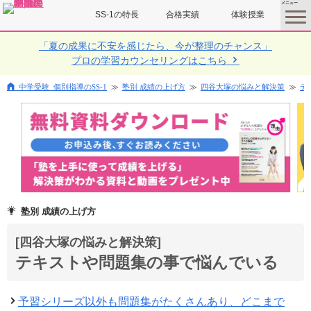
SS-1の特長
合格実績
体験授業
toggle
menu
「夏の成果に不安を感じたら、今が整理のチャンス」
プロの学習カウンセリングはこちら
中学受験 個別指導のSS-1
塾別 成績の上げ方
四谷大塚の悩みと解決策
テ
塾別 成績の上げ方
[四谷大塚の悩みと解決策]
テキストや問題集の事で悩んでいる
予習シリーズ以外も問題集がたくさんあり、どこまで