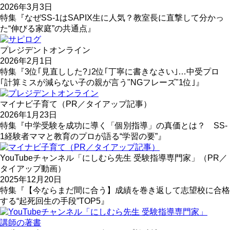
2026年3月3日
特集『なぜSS-1はSAPIX生に人気？教室長に直撃して分かっ
た“伸びる家庭”の共通点』
プレジデントオンライン
2026年2月1日
特集『3位｢見直しした?｣2位｢丁寧に書きなさい｣…中受プロ
｢計算ミスが減らない子の親が言う"NGフレーズ"1位｣』
マイナビ子育て（PR／タイアップ記事）
2026年1月23日
特集『中学受験を成功に導く「個別指導」の真価とは？ SS-
1経験者ママと教育のプロが語る“学習の要”』
YouTubeチャンネル「にしむら先生 受験指導専門家」（PR／
タイアップ動画）
2025年12月20日
特集『【今ならまだ間に合う】成績を巻き返して志望校に合格
する“起死回生の手段”TOP5』
講師の著書