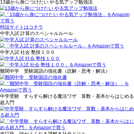
13歳から身につけたい やる気アップ勉強法
特設サイトはコチラ
中学入試 計算のスペシャルルール
中学入試 社会 塾技１００
難関中学 受験国語の強化書（読解・思考・解法）
中学受験 すらすら解ける魔法ワザ 算数・基本からはじめる
超入門
改訂版 頭がよくなる謎解き社会ドリル