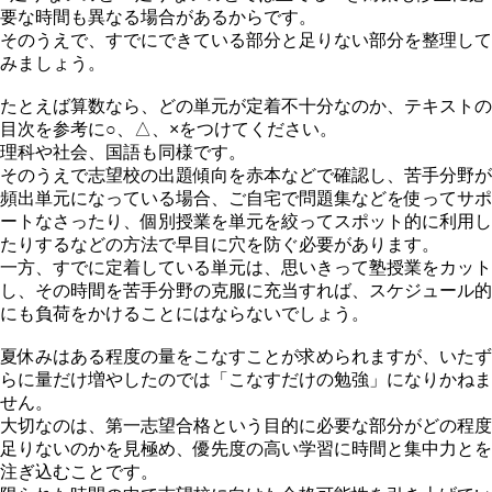
要な時間も異なる場合があるからです。
そのうえで、すでにできている部分と足りない部分を整理して
みましょう。
たとえば算数なら、どの単元が定着不十分なのか、テキストの
目次を参考に○、△、×をつけてください。
理科や社会、国語も同様です。
そのうえで志望校の出題傾向を赤本などで確認し、苦手分野が
頻出単元になっている場合、ご自宅で問題集などを使ってサポ
ートなさったり、個別授業を単元を絞ってスポット的に利用し
たりするなどの方法で早目に穴を防ぐ必要があります。
一方、すでに定着している単元は、思いきって塾授業をカット
し、その時間を苦手分野の克服に充当すれば、スケジュール的
にも負荷をかけることにはならないでしょう。
夏休みはある程度の量をこなすことが求められますが、いたず
らに量だけ増やしたのでは「こなすだけの勉強」になりかねま
せん。
大切なのは、第一志望合格という目的に必要な部分がどの程度
足りないのかを見極め、優先度の高い学習に時間と集中力とを
注ぎ込むことです。