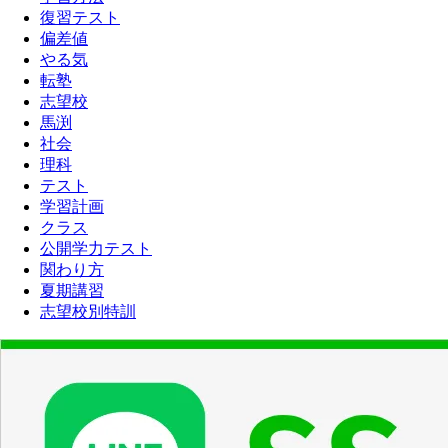
復習テスト
偏差値
やる気
転塾
志望校
馬渕
社会
理科
テスト
学習計画
クラス
公開学力テスト
関わり方
夏期講習
志望校別特訓