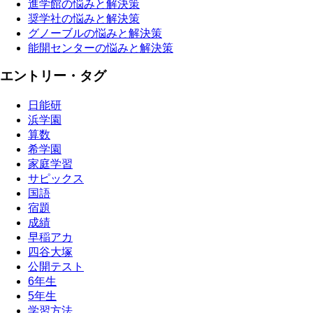
進学館の悩みと解決策
奨学社の悩みと解決策
グノーブルの悩みと解決策
能開センターの悩みと解決策
エントリー・タグ
日能研
浜学園
算数
希学園
家庭学習
サピックス
国語
宿題
成績
早稲アカ
四谷大塚
公開テスト
6年生
5年生
学習方法