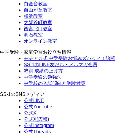
白金台教室
自由が丘教室
横浜教室
大阪谷町教室
西宮北口教室
明石教室
オンライン教室
中学受験・家庭学習お役立ち情報
モチアカ式 中学受験お悩みズバッと！診断
SS-1のLINE友だち・メルマガ会員
塾別 成績の上げ方
中学受験の勉強法
中学校の入試傾向と受験対策
SS-1のSNSメディア
公式LINE
公式YouTube
公式X
公式X(広報)
公式Instagram
公式Threads