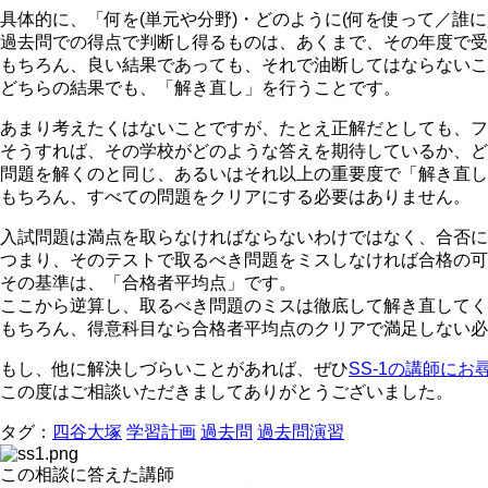
具体的に、「何を(単元や分野)・どのように(何を使って／誰に
過去問での得点で判断し得るものは、あくまで、その年度で受
もちろん、良い結果であっても、それで油断してはならないこ
どちらの結果でも、「解き直し」を行うことです。
あまり考えたくはないことですが、たとえ正解だとしても、フ
そうすれば、その学校がどのような答えを期待しているか、ど
問題を解くのと同じ、あるいはそれ以上の重要度で「解き直し
もちろん、すべての問題をクリアにする必要はありません。
入試問題は満点を取らなければならないわけではなく、合否に
つまり、そのテストで取るべき問題をミスしなければ合格の可
その基準は、「合格者平均点」です。
ここから逆算し、取るべき問題のミスは徹底して解き直してく
もちろん、得意科目なら合格者平均点のクリアで満足しない必
もし、他に解決しづらいことがあれば、ぜひ
SS-1の講師に
この度はご相談いただきましてありがとうございました。
タグ：
四谷大塚
学習計画
過去問
過去問演習
この相談に答えた講師