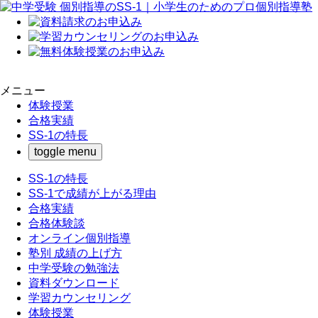
メニュー
体験授業
合格実績
SS-1の特長
toggle menu
SS-1の特長
SS-1で成績が上がる理由
合格実績
合格体験談
オンライン個別指導
塾別 成績の上げ方
中学受験の勉強法
資料ダウンロード
学習カウンセリング
体験授業