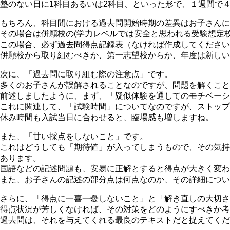
塾のない日に1科目あるいは2科目、といった形で、１週間で
もちろん、科目間における過去問開始時期の差異はお子さんに
その場合は併願校の(学力レベルでは安全と思われる受験想定
この場合、必ず過去問得点記録表（なければ作成してください
併願校から取り組むべきか、第一志望校からか、年度は新しい
次に、「過去問に取り組む際の注意点」です。
多くのお子さんが誤解されることなのですが、問題を解くこと
前述しましたように、まず、「疑似体験を通してのモチベーシ
これに関連して、「試験時間」についてなのですが、ストップ
休み時間も入試当日に合わせると、臨場感も増しますね。
また、「甘い採点をしないこと」です。
これはどうしても「期待値」が入ってしまうもので、その気持
あります。
国語などの記述問題も、安易に正解とすると得点が大きく変わ
また、お子さんの記述の部分点は何点なのか、その詳細につい
さらに、「得点に一喜一憂しないこと」と「解き直しの大切さ
得点状況が芳しくなければ、その対策をどのようにすべきか考
過去問は、それを与えてくれる最良のテキストだと捉えてくだ