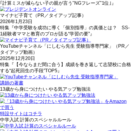
｢計算ミスが減らない子の親が言う"NGフレーズ"1位｣』
マイナビ子育て（PR／タイアップ記事）
2026年1月23日
特集『中学受験を成功に導く「個別指導」の真価とは？ SS-
1経験者ママと教育のプロが語る“学習の要”』
YouTubeチャンネル「にしむら先生 受験指導専門家」（PR／
タイアップ動画）
2025年12月20日
特集『【今ならまだ間に合う】成績を巻き返して志望校に合格
する“起死回生の手段”TOP5』
講師の著書
13歳から身につけたい やる気アップ勉強法
特設サイトはコチラ
中学入試 計算のスペシャルルール