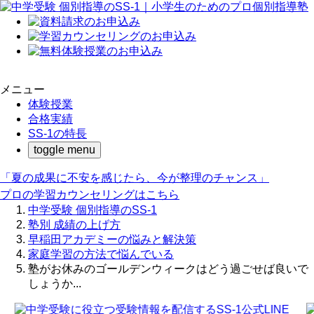
メニュー
体験授業
合格実績
SS-1の特長
toggle menu
「夏の成果に不安を感じたら、今が整理のチャンス」
プロの学習カウンセリングはこちら
中学受験 個別指導のSS-1
塾別 成績の上げ方
早稲田アカデミーの悩みと解決策
家庭学習の方法で悩んでいる
塾がお休みのゴールデンウィークはどう過ごせば良いで
しょうか...