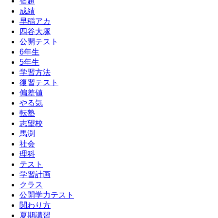
宿題
成績
早稲アカ
四谷大塚
公開テスト
6年生
5年生
学習方法
復習テスト
偏差値
やる気
転塾
志望校
馬渕
社会
理科
テスト
学習計画
クラス
公開学力テスト
関わり方
夏期講習