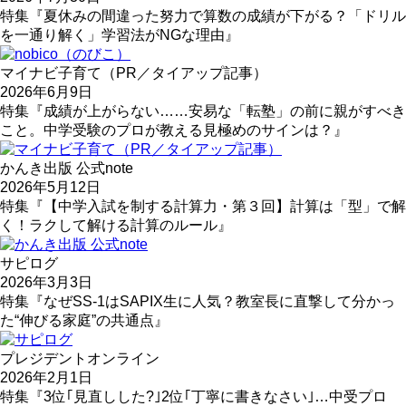
特集『夏休みの間違った努力で算数の成績が下がる？「ドリル
を一通り解く」学習法がNGな理由』
マイナビ子育て（PR／タイアップ記事）
2026年6月9日
特集『成績が上がらない……安易な「転塾」の前に親がすべき
こと。中学受験のプロが教える見極めのサインは？』
かんき出版 公式note
2026年5月12日
特集『【中学入試を制する計算力・第３回】計算は「型」で解
く！ラクして解ける計算のルール』
サピログ
2026年3月3日
特集『なぜSS-1はSAPIX生に人気？教室長に直撃して分かっ
た“伸びる家庭”の共通点』
プレジデントオンライン
2026年2月1日
特集『3位｢見直しした?｣2位｢丁寧に書きなさい｣…中受プロ