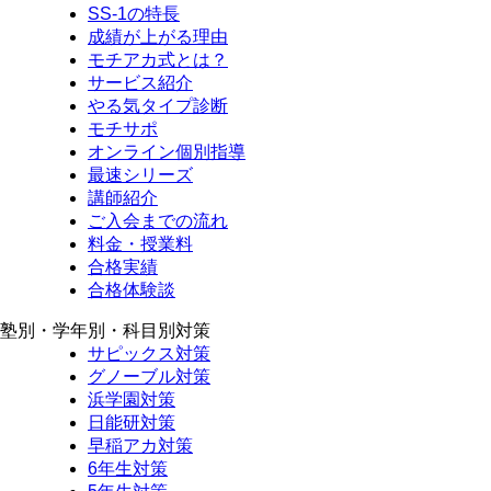
SS-1の特長
成績が上がる理由
モチアカ式とは？
サービス紹介
やる気タイプ診断
モチサポ
オンライン個別指導
最速シリーズ
講師紹介
ご入会までの流れ
料金・授業料
合格実績
合格体験談
塾別・学年別・科目別対策
サピックス対策
グノーブル対策
浜学園対策
日能研対策
早稲アカ対策
6年生対策