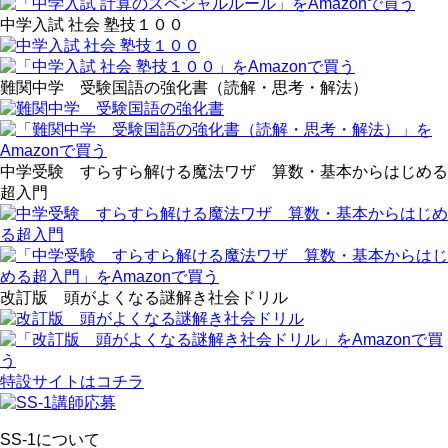
中学入試 社会 塾技１００
難関中学 受験国語の強化書（読解・思考・解法）
中学受験 すらすら解ける魔法ワザ 算数・基本からはじめる
超入門
改訂版 頭がよくなる謎解き社会ドリル
特設サイトはコチラ
SS-1について