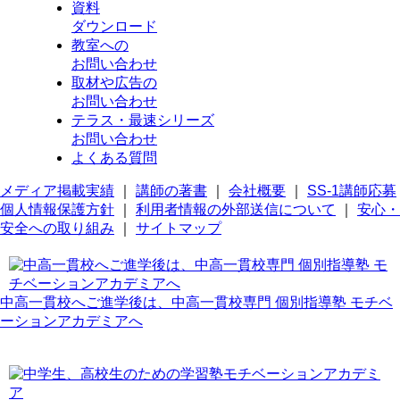
資料
ダウンロード
教室への
お問い合わせ
取材や広告の
お問い合わせ
テラス・最速シリーズ
お問い合わせ
よくある質問
メディア掲載実績
｜
講師の著書
｜
会社概要
｜
SS-1講師応募
個人情報保護方針
｜
利用者情報の外部送信について
｜
安心・
安全への取り組み
｜
サイトマップ
中高一貫校へご進学後は、中高一貫校専門 個別指導塾 モチベ
ーションアカデミアへ