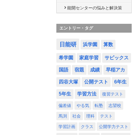
能開センターの悩みと解決策
エントリー・タグ
日能研
浜学園
算数
希学園
家庭学習
サピックス
国語
宿題
成績
早稲アカ
四谷大塚
公開テスト
6年生
5年生
学習方法
復習テスト
偏差値
やる気
転塾
志望校
馬渕
社会
理科
テスト
学習計画
クラス
公開学力テスト