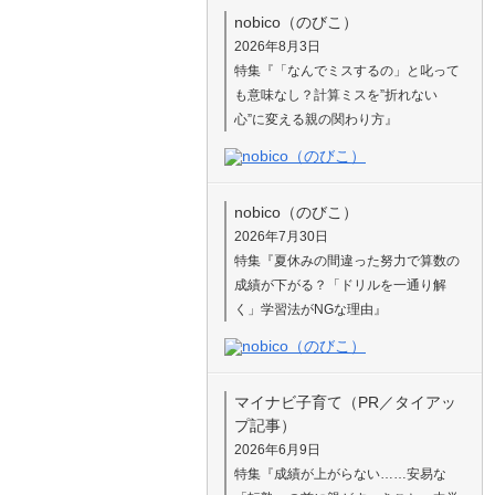
nobico（のびこ）
2026年8月3日
特集『「なんでミスするの」と叱って
も意味なし？計算ミスを”折れない
心”に変える親の関わり方』
nobico（のびこ）
2026年7月30日
特集『夏休みの間違った努力で算数の
成績が下がる？「ドリルを一通り解
く」学習法がNGな理由』
マイナビ子育て（PR／タイアッ
プ記事）
2026年6月9日
特集『成績が上がらない……安易な