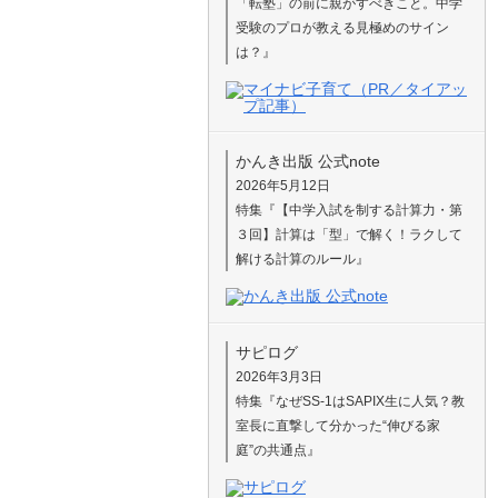
「転塾」の前に親がすべきこと。中学
受験のプロが教える見極めのサイン
は？』
かんき出版 公式note
2026年5月12日
特集『【中学入試を制する計算力・第
３回】計算は「型」で解く！ラクして
解ける計算のルール』
サピログ
2026年3月3日
特集『なぜSS-1はSAPIX生に人気？教
室長に直撃して分かった“伸びる家
庭”の共通点』