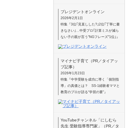
プレジデントオンライン
2026年2月1日
特集『3位｢見直しした?｣2位｢丁寧に書
きなさい｣…中受プロ｢計算ミスが減ら
ない子の親が言う"NGフレーズ"1位｣』
マイナビ子育て（PR／タイアッ
プ記事）
2026年1月23日
特集『中学受験を成功に導く「個別指
導」の真価とは？ SS-1経験者ママと
教育のプロが語る“学習の要”』
YouTubeチャンネル「にしむら
先生 受験指導専門家」（PR／タ