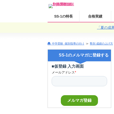
SS-1の特長
合格実績
「夏の成
中学受験 個別指導のSS-1
塾別 成績の上げ方
SS-1のメルマガに登録する