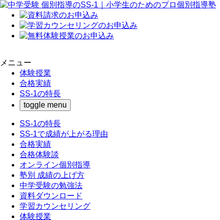
メニュー
体験授業
合格実績
SS-1の特長
toggle menu
SS-1の特長
SS-1で成績が上がる理由
合格実績
合格体験談
オンライン個別指導
塾別 成績の上げ方
中学受験の勉強法
資料ダウンロード
学習カウンセリング
体験授業