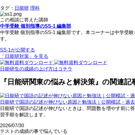
タグ：
日能研
理科
この相談に答えた講師
中学受験 個別指導のSS-1 編集部
中学受験 個別指導のSS-1 編集部です。本コーナーは中学
す。
SS-1が公開する
「日能研対策」を見る
日能研生の成績の上げ方はコチラ
『日能研関東の悩みと解決策』の関連記
日能研で国語の記述が伸びない原因と勉強法｜公開模試・過去
日能研で国語の記述が伸びないときは、問題数を増やす前に答
習手順を解説します。
2026/07/30
テストの成績の事で悩んでいる