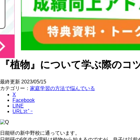
『植物』について学ぶ際のコ
最終更新
2023/05/15
カテゴリー：
家庭学習の方法で悩んでいる
X
Facebook
LINE
URLｺﾋﾟｰ
日能研の新中野校に通っています。
日能研の6年生の理科は植物から始まるのですが、息子は以前